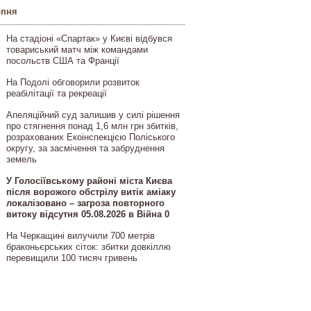
рпня
На стадіоні «Спартак» у Києві відбувся
товариський матч між командами
посольств США та Франції
На Подолі обговорили розвиток
реабілітації та рекреації
Апеляційний суд залишив у силі рішення
про стягнення понад 1,6 млн грн збитків,
розрахованих Екоінспекцією Поліського
округу, за засмічення та забруднення
земель
У Голосіївському районі міста Києва
після ворожого обстрілу витік аміаку
локалізовано – загроза повторного
витоку відсутня 05.08.2026 в Війна 0
На Черкащині вилучили 700 метрів
браконьєрських сіток: збитки довкіллю
перевищили 100 тисяч гривень