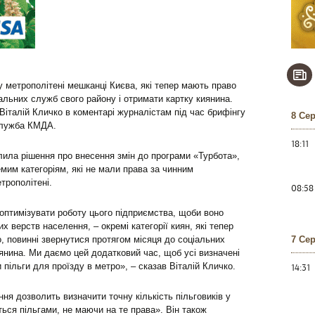
 метрополітені мешканці Києва, які тепер мають право
іальних служб свого району і отримати картку киянина.
Віталій Кличко в коментарі журналістам під час брифінгу
8 Се
служба КМДА.
18:11
лила рішення про внесення змін до програми «Турбота»,
мим категоріям, які не мали права за чинним
трополітені.
08:58
 оптимізувати роботу цього підприємства, щоби воно
верств населення, – окремі категорії киян, які тепер
, повинні звернутися протягом місяця до соціальних
7 Се
иянина. Ми даємо цей додатковий час, щоб усі визначені
 пільги для проїзду в метро», – сказав Віталій Кличко.
14:31
ня дозволить визначити точну кількість пільговиків у
ься пільгами, не маючи на те права». Він також