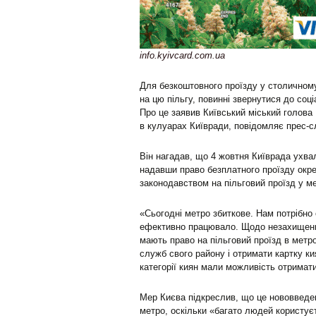
info.kyivcard.com.ua
Для безкоштовного проїзду у столичному
на цю пільгу, повинні звернутися до соц
Про це заявив Київський міський голова 
в кулуарах Київради, повідомляє прес-
Він нагадав, що 4 жовтня Київрада ухва
надавши право безплатного проїзду окре
законодавством на пільговий проїзд у ме
«Сьогодні метро збиткове. Нам потрібно
ефективно працювало. Щодо незахищених 
мають право на пільговий проїзд в метро
служб свого району і отримати картку к
категорії киян мали можливість отримати
Мер Києва підкреслив, що це нововведен
метро, оскільки «багато людей користуєт