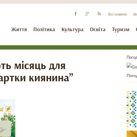
Всі новини
Зв
Життя
Політика
Культура
Освіта
Туризм
Погод
ть місяць для
артки киянина”
Пого