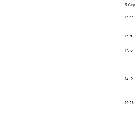
5 Се
17:27
17:20
17:16
14:12
10:58