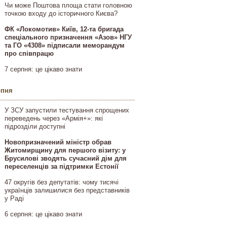
Чи може Поштова площа стати головною
точкою входу до історичного Києва?
ФК «Локомотив» Київ, 12-та бригада
спеціального призначення «Азов» НГУ
та ГО «4308» підписали меморандум
про співпрацю
7 серпня: це цікаво знати
рпня
У ЗСУ запустили тестування спрощених
переведень через «Армія+»: які
підрозділи доступні
Новопризначений міністр обрав
Житомирщину для першого візиту: у
Брусилові зводять сучасний дім для
переселенців за підтримки Естонії
47 округів без депутатів: чому тисячі
українців залишилися без представників
у Раді
6 серпня: це цікаво знати