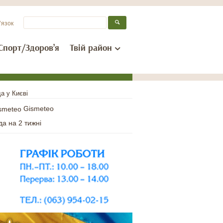
’язок
Спорт/Здоров’я
Твій район
а у Києві
Gismeteo
да на 2 тижні