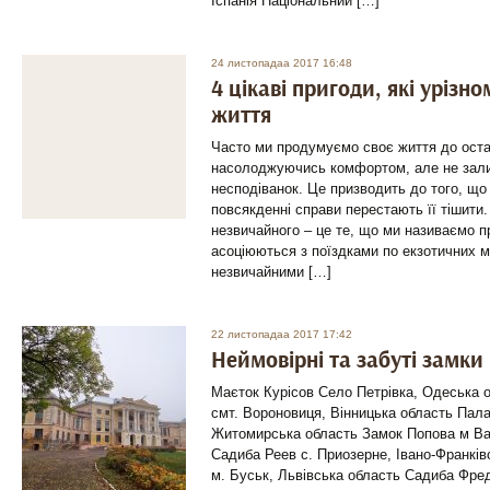
Іспанія Національний […]
24 листопадаа 2017 16:48
4 цікаві пригоди, які урізн
життя
Часто ми продумуємо своє життя до остан
насолоджуючись комфортом, але не зали
несподіванок. Це призводить до того, що
повсякденні справи перестають її тішити.
незвичайного – це те, що ми називаємо п
асоціюються з поїздками по екзотичних м
незвичайними […]
22 листопадаа 2017 17:42
Неймовірні та забуті замки
Маєток Курісов Село Петрівка, Одеська 
смт. Вороновиця, Вінницька область Пал
Житомирська область Замок Попова м Вас
Садиба Реев с. Приозерне, Івано-Франків
м. Буськ, Львівська область Садиба Фре