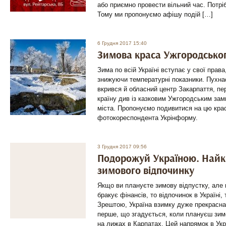
або приємно провести вільний час. Потріб
Тому ми пропонуємо афішу подій […]
6 Грудня 2017 15:40
Зимова краса Ужгородсько
Зима по всій Україні вступає у свої права
знижуючи температурні показники. Пухн
вкрився й обласний центр Закарпаття, п
країну див із казковим Ужгородським зам
міста. Пропонуємо подивитися на цю крас
фотокореспондента Укрінформ
3 Грудня 2017 09:56
Подорожуй Україною. Найк
зимового відпочинку
Якщо ви плануєте зимову відпустку, але
бракує фінансів, то відпочинок в Україні,
Зрештою, Україна взимку дуже прекрасна
перше, що згадується, коли плануєш зимо
на лижах в Карпатах. Цей напрямок в Укр