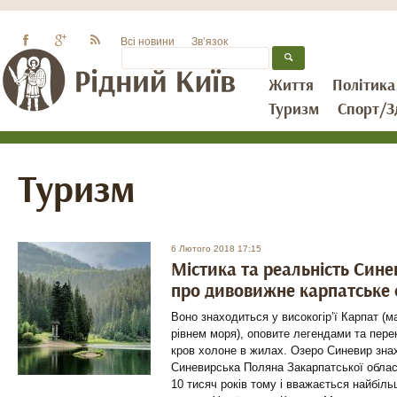
Всі новини
Зв’язок
Життя
Політика
Туризм
Спорт/З
Туризм
6 Лютого 2018 17:15
Містика та реальність Сине
про дивовижне карпатське 
Воно знаходиться у високогір’ї Карпат (м
рівнем моря), оповите легендами та пере
кров холоне в жилах. Озеро Синевир зна
Синевирська Поляна Закарпатської облас
10 тисяч років тому і вважається найбіл