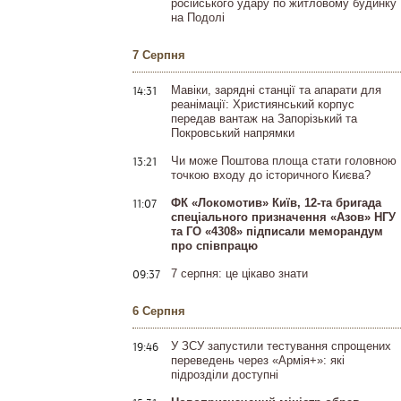
російського удару по житловому будинку
на Подолі
7 Серпня
14:31
Мавіки, зарядні станції та апарати для
реанімації: Християнський корпус
передав вантаж на Запорізький та
Покровський напрямки
13:21
Чи може Поштова площа стати головною
точкою входу до історичного Києва?
11:07
ФК «Локомотив» Київ, 12-та бригада
спеціального призначення «Азов» НГУ
та ГО «4308» підписали меморандум
про співпрацю
09:37
7 серпня: це цікаво знати
6 Серпня
19:46
У ЗСУ запустили тестування спрощених
переведень через «Армія+»: які
підрозділи доступні