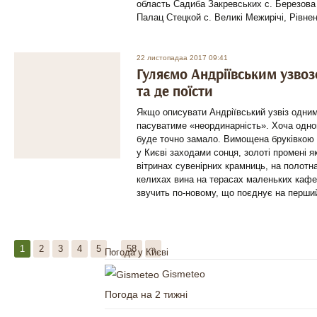
область Садиба Закревських с. Березова
Палац Стецкой с. Великі Межирічі, Рівне
22 листопадаа 2017 09:41
Гуляємо Андріївським узво
та де поїсти
Якщо описувати Андріївський узвіз одни
пасуватиме «неординарність». Хоча одно
буде точно замало. Вимощена бруківкою
у Києві заходами сонця, золоті промені я
вітринах сувенірних крамниць, на полотн
келихах вина на терасах маленьких кафе
звучить по-новому, що поєднує на перши
1
2
3
4
5
...
58
»
Погода у Києві
Gismeteo
Погода на 2 тижні