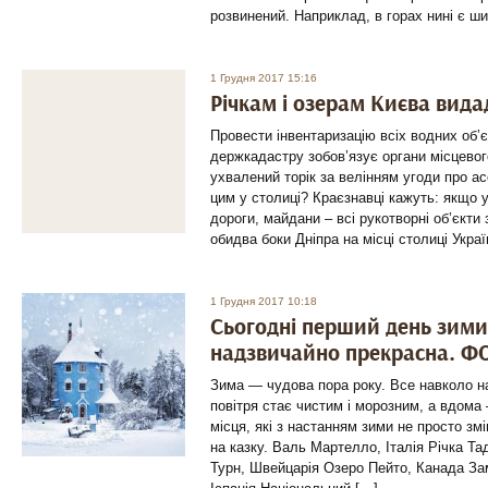
розвинений. Наприклад, в горах нині є ш
1 Грудня 2017 15:16
Річкам і озерам Києва вида
Провести інвентаризацію всіх водних об’єк
держкадастру зобов’язує органи місцево
ухвалений торік за велінням угоди про ас
цим у столиці? Краєзнавці кажуть: якщо у
дороги, майдани – всі рукотворні об’єкти 
обидва боки Дніпра на місці столиці Укра
1 Грудня 2017 10:18
Сьогодні перший день зими:
надзвичайно прекрасна. Ф
Зима — чудова пора року. Все навколо на
повітря стає чистим і морозним, а вдома
місця, які з настанням зими не просто з
на казку. Валь Мартелло, Італія Річка Та
Турн, Швейцарія Озеро Пейто, Канада Зам