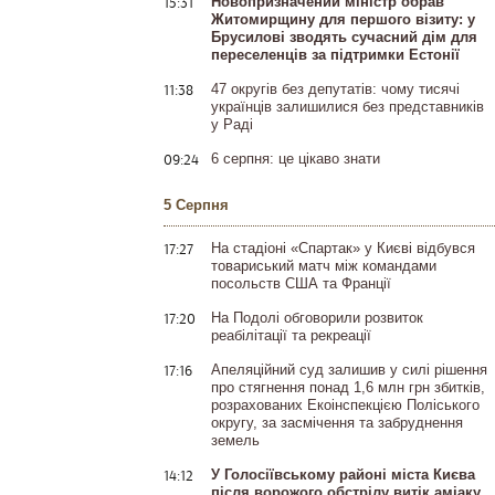
15:31
Новопризначений міністр обрав
Житомирщину для першого візиту: у
Брусилові зводять сучасний дім для
переселенців за підтримки Естонії
11:38
47 округів без депутатів: чому тисячі
українців залишилися без представників
у Раді
09:24
6 серпня: це цікаво знати
5 Серпня
17:27
На стадіоні «Спартак» у Києві відбувся
товариський матч між командами
посольств США та Франції
17:20
На Подолі обговорили розвиток
реабілітації та рекреації
17:16
Апеляційний суд залишив у силі рішення
про стягнення понад 1,6 млн грн збитків,
розрахованих Екоінспекцією Поліського
округу, за засмічення та забруднення
земель
14:12
У Голосіївському районі міста Києва
після ворожого обстрілу витік аміаку