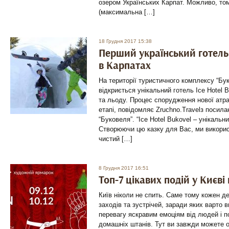
озером Українських Карпат. Можливо, то
(максимальна […]
18 Грудня 2017 15:38
Перший український готель 
в Карпатах
На території туристичного комплексу “Бу
відкриється унікальний готель Ice Hotel B
та льоду. Процес спорудження нової атра
етапі, повідомляє Zruchno.Travelз посил
“Буковеля”. “Ice Hotel Bukovel – унікальни
Створюючи цю казку для Вас, ми використ
чистий […]
8 Грудня 2017 16:51
Топ-7 цікавих подій у Києві
Київ ніколи не спить. Саме тому кожен де
заходів та зустрічей, заради яких варто 
перевагу яскравим емоціям від людей і 
домашніх штанів. Тут ви завжди можете 