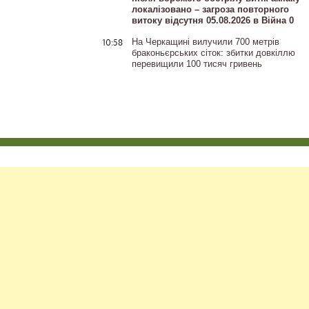
локалізовано – загроза повторного
витоку відсутня 05.08.2026 в Війна 0
10:58
На Черкащині вилучили 700 метрів
браконьєрських сіток: збитки довкіллю
перевищили 100 тисяч гривень