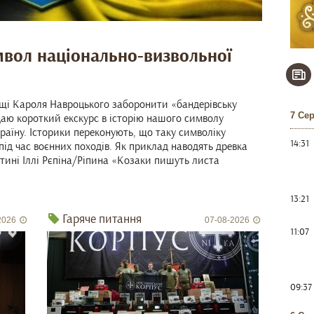
мвол національно-визвольної
льщі Кароля Навроцького заборонити «бандерівську
7 Се
даю короткий екскурс в історію нашого символу
раїну. Історики переконують, що таку символіку
14:31
під час воєнних походів. Як приклад наводять древка
тині Іллі Рєпіна/Ріпина «Козаки пишуть листа
13:21
Гаряче питання
2026
07-08-2026
11:07
09:37