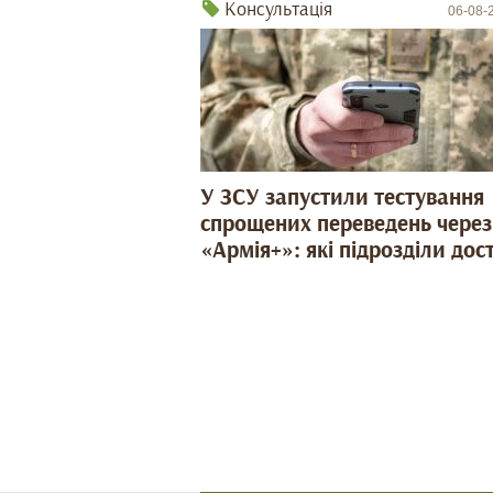
Консультація
06-08-
У ЗСУ запустили тестування
спрощених переведень через
«Армія+»: які підрозділи дос