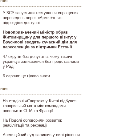
рпня
У ЗСУ запустили тестування спрощених
переведень через «Армія+»: які
підрозділи доступні
Новопризначений міністр обрав
Житомирщину для першого візиту: у
Брусилові зводять сучасний дім для
переселенців за підтримки Естонії
47 округів без депутатів: чому тисячі
українців залишилися без представників
у Раді
6 серпня: це цікаво знати
рпня
На стадіоні «Спартак» у Києві відбувся
товариський матч між командами
посольств США та Франції
На Подолі обговорили розвиток
реабілітації та рекреації
Апеляційний суд залишив у силі рішення