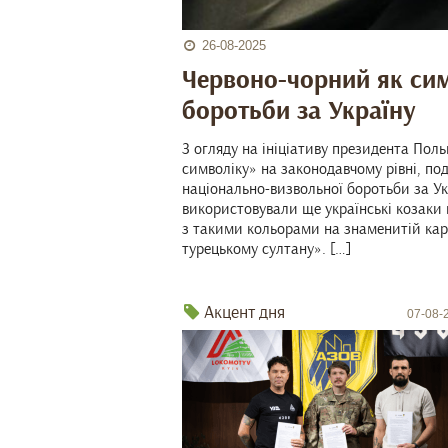
26-08-2025
Червоно-чорний як си
боротьби за Україну
З огляду на ініціативу президента По
символіку» на законодавчому рівні, по
національно-визвольної боротьби за Ук
використовували ще українські козаки 
з такими кольорами на знаменитій кар
турецькому султану». […]
Акцент дня
07-08-