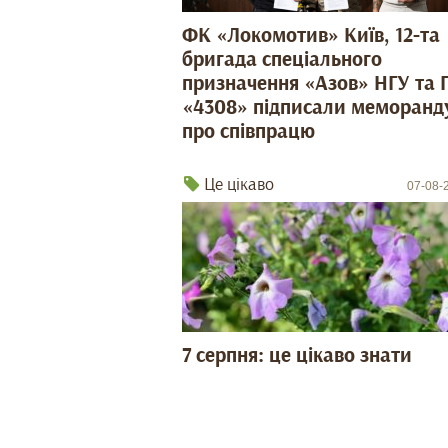
ФК «Локомотив» Київ, 12-та
бригада спеціального
призначення «Азов» НГУ та 
«4308» підписали меморанд
про співпрацю
Це цікаво
07-08-
7 серпня: це цікаво знати