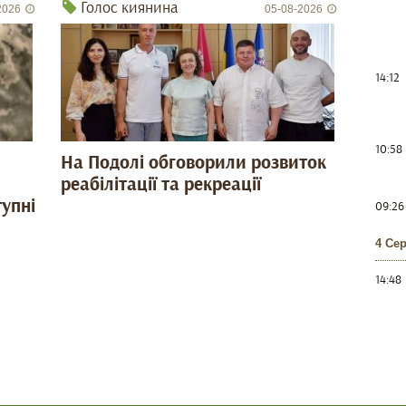
Голос киянина
2026
05-08-2026
14:12
10:58
На Подолі обговорили розвиток
реабілітації та рекреації
тупні
09:26
4 Се
14:48