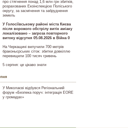
про стягнення понад 1,6 млн грн збитків,
розрахованих Екоінспекцією Поліського
округу, за засмічення та забруднення
земель
У Голосіївському районі міста Києва
після ворожого обстрілу витік аміаку
локалізовано – загроза повторного
витоку відсутня 05.08.2026 в Війна 0
На Черкащині вилучили 700 метрів
браконьєрських сіток: збитки довкіллю
перевищили 100 тисяч гривень
5 серпня: це цікаво знати
рпня
У Миколаєві відбувся Регіональний
форум «Безпека поруч: інтеграція EORE
у громадах»