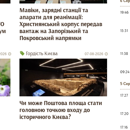
6 Се
Мавіки, зарядні станції та
19:46
апарати для реанімації:
ГО
Християнський корпус передав
ум
вантаж на Запорізький та
15:31
Покровський напрямки
Гордість Києва
11:38
2026
07-08-2026
09:24
5 Се
17:27
Чи може Поштова площа стати
головною точкою входу до
17:20
історичного Києва?
17:16