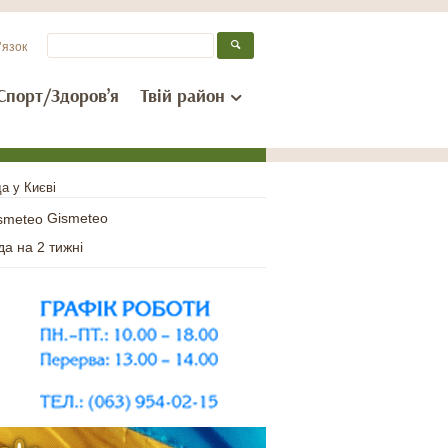
’язок
Спорт/Здоров’я
Твій район
а у Києві
Gismeteo
да на 2 тижні