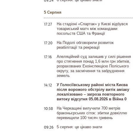
09:24
5 Серпня
17:27
На стадіоні «Спартак» у Києві відбувся
товариський матч між командами
посольств США та Франції
17:20
На Подолі обговорили розвиток
реабілітації та рекреації
17:16
Апеляційний суд залишив у силі рішення
про стягнення понад 1,6 млн грн збитків,
розрахованих Екоінспекцією Поліського
округу, за засмічення та забруднення
земель
14:12
У Голосіївському районі міста Києва
після ворожого обстрілу витік аміаку
локалізовано – загроза повторного
витоку відсутня 05.08.2026 в Війна 0
10:58
На Черкащині вилучили 700 метрів
браконьєрських сіток: збитки довкіллю
перевищили 100 тисяч гривень
09:26
5 серпня: це цікаво знати