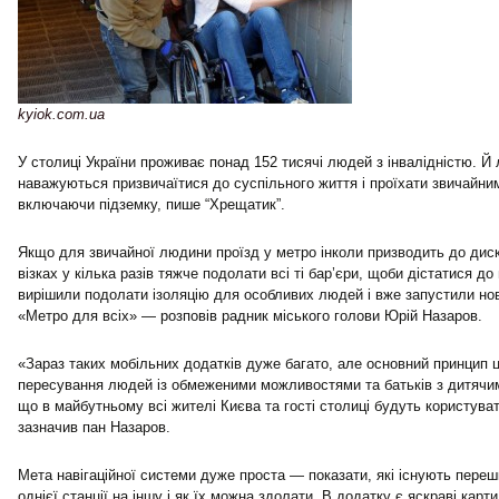
kyiok.com.ua
У столиці України проживає понад 152 тисячі людей з інвалідністю. Й 
наважуються призвичаїтися до суспільного життя і проїхати звичайни
включаючи підземку, пише “Хрещатик”.
Якщо для звичайної людини проїзд у метро інколи призводить до дис
візках у кілька разів тяжче подолати всі ті бар’єри, щоби дістатися до 
вирішили подолати ізоляцію для особливих людей і вже запустили нов
«Метро для всіх» — розповів радник міського голови Юрій Назаров.
«Зараз таких мобільних додатків дуже багато, але основний принцип 
пересування людей із обмеженими можливостями та батьків з дитячим
що в майбутньому всі жителі Києва та гості столиці будуть користув
зазначив пан Назаров.
Мета навігаційної системи дуже проста — показати, які існують переш
однієї станції на іншу і як їх можна здолати. В додатку є яскраві карти