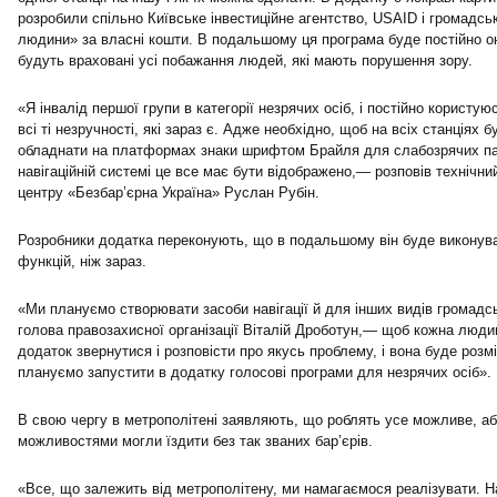
розробили спільно Київське інвестиційне агентство, USAID і громадськ
людини» за власні кошти. В подальшому ця програма буде постійно он
будуть враховані усі побажання людей, які мають порушення зору.
«Я інвалід першої групи в категорії незрячих осіб, і постійно користую
всі ті незручності, які зараз є. Адже необхідно, щоб на всіх станціях б
обладнати на платформах знаки шрифтом Брайля для слабозрячих па
навігаційній системі це все має бути відображено,— розповів технічн
центру «Безбар’єрна Україна» Руслан Рубін.
Розробники додатка переконують, що в подальшому він буде виконува
функцій, ніж зараз.
«Ми плануємо створювати засоби навігації й для інших видів громадс
голова правозахисної організації Віталій Дроботун,— щоб кожна люди
додаток звернутися і розповісти про якусь проблему, і вона буде розм
плануємо запустити в додатку голосові програми для незрячих осіб».
В свою чергу в метрополітені заявляють, що роблять усе можливе, а
можливостями могли їздити без так званих бар’єрів.
«Все, що залежить від метрополітену, ми намагаємося реалізувати. Н