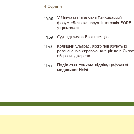
4 Серпня
14:48
У Миколаєві відбувся Регіональний
форум «Безпека поруч: інтеграція EORE
у громадах»
14:39
Суд підтримав Екоінспекцію
11:48
Колишній ультрас, якого пов’язують із
резонансною справою, вже рік не в Силах
оборони: джерело
11:44
Поділ став точкою відліку цифрової
медицини: Helsi