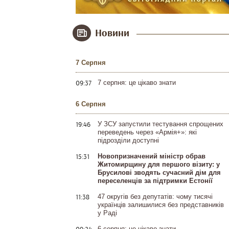
Новини
7 Серпня
09:37
7 серпня: це цікаво знати
6 Серпня
19:46
У ЗСУ запустили тестування спрощених
переведень через «Армія+»: які
підрозділи доступні
15:31
Новопризначений міністр обрав
Житомирщину для першого візиту: у
Брусилові зводять сучасний дім для
переселенців за підтримки Естонії
11:38
47 округів без депутатів: чому тисячі
українців залишилися без представників
у Раді
6 серпня: це цікаво знати