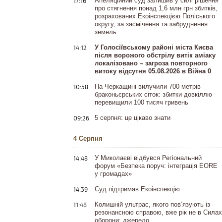
17:16
Апеляційний суд залишив у силі рішення
про стягнення понад 1,6 млн грн збитків,
розрахованих Екоінспекцією Поліського
округу, за засмічення та забруднення
земель
14:12
У Голосіївському районі міста Києва
після ворожого обстрілу витік аміаку
локалізовано – загроза повторного
витоку відсутня 05.08.2026 в Війна 0
10:58
На Черкащині вилучили 700 метрів
браконьєрських сіток: збитки довкіллю
перевищили 100 тисяч гривень
09:26
5 серпня: це цікаво знати
4 Серпня
14:48
У Миколаєві відбувся Регіональний
форум «Безпека поруч: інтеграція EORE
у громадах»
14:39
Суд підтримав Екоінспекцію
11:48
Колишній ультрас, якого пов’язують із
резонансною справою, вже рік не в Силах
оборони: джерело