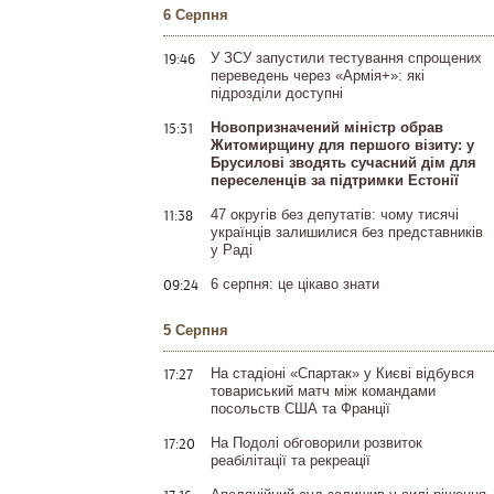
6 Серпня
19:46
У ЗСУ запустили тестування спрощених
переведень через «Армія+»: які
підрозділи доступні
15:31
Новопризначений міністр обрав
Житомирщину для першого візиту: у
Брусилові зводять сучасний дім для
переселенців за підтримки Естонії
11:38
47 округів без депутатів: чому тисячі
українців залишилися без представників
у Раді
09:24
6 серпня: це цікаво знати
5 Серпня
17:27
На стадіоні «Спартак» у Києві відбувся
товариський матч між командами
посольств США та Франції
17:20
На Подолі обговорили розвиток
реабілітації та рекреації