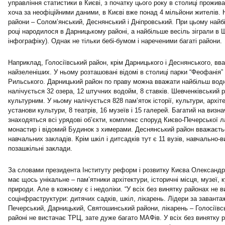
управління статистики в Києві, з початку цього року в столиці прожива
хоча за неофіційними даними, в Києві вже понад 4 мільйони жителів.
райони – Солом’янський, Деснянський і Дніпровський.
При цьому найб
році народилося в Дарницькому районі, а найбільше весіль зіграли в 
інфографіку).
Однак не тільки бебі-бумом і нареченими багаті райони.
Наприклад, Голосіївський район, крім Дарницького і Деснянського, вв
найзеленіших.
У ньому розташовані відомі в столиці парки “Феофанія” 
Рильського.
Дарницький район по праву можна вважати найбільш во
налічується 32 озера, 12 штучних водойм, 8 ставків.
Шевченківський 
культурним.
У ньому налічується 828 пам’яток історії, культури, архіте
установи культури, 8 театрів, 16 музеїв і 15 галерей.
Багатий на визнач
знаходяться всі урядові об’єкти, комплекс споруд Києво-Печерської 
монастир і відомий Будинок з химерами.
Деснянський район вважаєть
навчальних закладів.
Крім шкіл і дитсадків тут є 11 вузів, навчально-
позашкільні заклади.
За словами президента Інституту реформ і розвитку Києва Олександр
має щось унікальне – пам’ятники архітектури, історичні місця, музеї,
природи.
Але в кожному є і недоліки.
“У всіх без винятку районах не в
соцінфраструктури: дитячих садків, шкіл, лікарень. Лідери за заванта
Печерський, Дарницький, Святошинський райони, лікарень – Голосіїв
районі не вистачає ТРЦ, зате дуже багато МАФів. У всіх без винятку
р