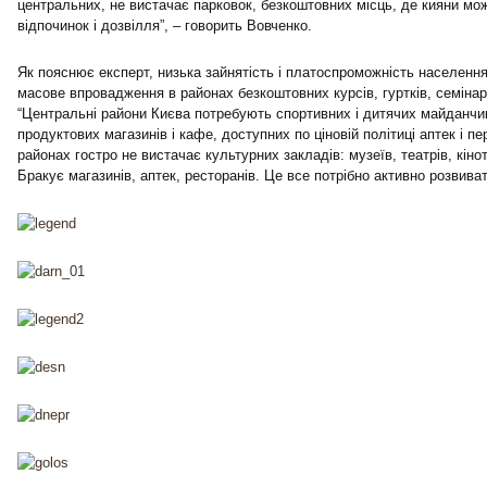
центральних, не вистачає парковок, безкоштовних місць, де кияни мо
відпочинок і дозвілля”, – говорить Вовченко.
Як пояснює експерт, низька зайнятість і платоспроможність населенн
масове впровадження в районах безкоштовних курсів, гуртків, семінарі
“Центральні райони Києва потребують спортивних і дитячих майданчик
продуктових магазинів і кафе, доступних по ціновій політиці аптек і п
районах гостро не вистачає культурних закладів: музеїв, театрів, кінот
Бракує магазинів, аптек
, ресторанів. Це все потрібно активно розвива