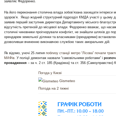
заявляє Федоренко.
На його переконання столична влада зобов’язана захищати інтереси мі
здоров’я. Якщо жодний структурний підрозділ КМДА участі у цьому д
заявив перший заступник директора Департаменту міського благоустро
відсутність претензій до місцевої влади. Федоренко вважає, що наса
столичні чиновники проігнорували конфлікт, не знайшли шляхів до по
орендарем земельної ділянки та власниками (орендарями) встановлен
дозволивши вчиненню виконавчою службою таких аморальних дій.
Як відомо, уночі 25 липня
поблизу станції метро “Лісова” почали трак
МАФів
. У поліції демонтаж назвали “самовільними роботами” і
розпоч
провадження
– за ч. 2 ст. 185 (Крадіжка) та ст. 356 (Самоуправство) 
Погода у Києві
Gismeteo
Погода на 2 тижні