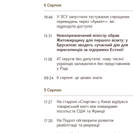
6 Серпня
19:46
У ЗСУ запустили тестування спрощених
переведень через «Армія+»: які
підрозділи доступні
15:31
Новопризначений міністр обрав
Житомирщину для першого візиту: у
Брусилові зводять сучасний дім для
переселенців за підтримки Естонії
11:38
47 округів без депутатів: чому тисячі
українців залишилися без представників
у Раді
09:24
6 серпня: це цікаво знати
5 Серпня
17:27
На стадіоні «Спартак» у Києві відбувся
товариський матч між командами
посольств США та Франції
17:20
На Подолі обговорили розвиток
реабілітації та рекреації