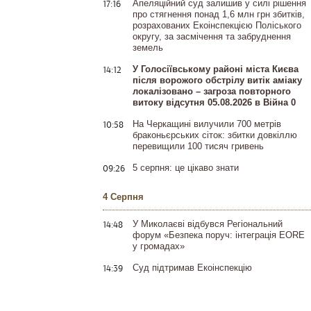
17:16
Апеляційний суд залишив у силі рішення
про стягнення понад 1,6 млн грн збитків,
розрахованих Екоінспекцією Поліського
округу, за засмічення та забруднення
земель
14:12
У Голосіївському районі міста Києва
після ворожого обстрілу витік аміаку
локалізовано – загроза повторного
витоку відсутня 05.08.2026 в Війна 0
10:58
На Черкащині вилучили 700 метрів
браконьєрських сіток: збитки довкіллю
перевищили 100 тисяч гривень
09:26
5 серпня: це цікаво знати
4 Серпня
14:48
У Миколаєві відбувся Регіональний
форум «Безпека поруч: інтеграція EORE
у громадах»
14:39
Суд підтримав Екоінспекцію