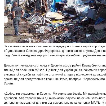
За словами керівника столичного осередку політичної партії «Громад
«Рідна країна» Олександра Федоренка, дії виконавчої служби Деснянс
суду більш нагадують терористичні операції найбільш радикальних екс
Демонтаж тимчасових споруд у Деснянському районі Києва біля станц
тільки для власників МАФів. Це шок для українців, які побачили спра
виконавчої служби та пофігізм столичної влади у відношенні до людей
враження для представників країн, ініціатив, програм Європейського
Україні.
«Добре, ми рухаємося в Європу. Ми отримали безвіз. Ми ратифікуємо
договори. Але терористичні дії виконавчої служби на основі законно
звільнення земельної ділянки від самовільно встановлених МАФів у т