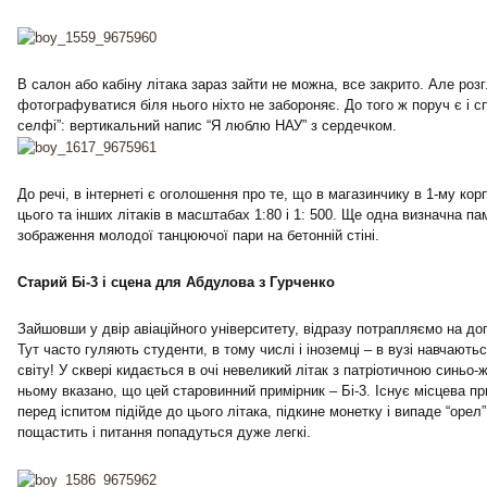
В салон або кабіну літака зараз зайти не можна, все закрито. Але роз
фотографуватися біля нього ніхто не забороняє. До того ж поруч є і с
селфі”: вертикальний напис “Я люблю НАУ” з сердечком.
До речі, в інтернеті є оголошення про те, що в магазинчику в 1-му ко
цього та інших літаків в масштабах 1:80 і 1: 500. Ще одна визначна па
зображення молодої танцюючої пари на бетонній стіні.
Старий Бі-3 і сцена для Абдулова з Гурченко
Зайшовши у двір авіаційного університету, відразу потрапляємо на дог
Тут часто гуляють студенти, в тому числі і іноземці – в вузі навчають
світу! У сквері кидається в очі невеликий літак з патріотичною синьо
ньому вказано, що цей старовинний примірник – Бі-3. Існує місцева п
перед іспитом підійде до цього літака, підкине монетку і випаде “орел”
пощастить і питання попадуться дуже легкі.