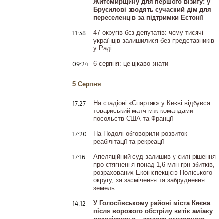
Житомирщину для першого візиту: у
Брусилові зводять сучасний дім для
переселенців за підтримки Естонії
11:38
47 округів без депутатів: чому тисячі
українців залишилися без представників
у Раді
09:24
6 серпня: це цікаво знати
5 Серпня
17:27
На стадіоні «Спартак» у Києві відбувся
товариський матч між командами
посольств США та Франції
17:20
На Подолі обговорили розвиток
реабілітації та рекреації
17:16
Апеляційний суд залишив у силі рішення
про стягнення понад 1,6 млн грн збитків,
розрахованих Екоінспекцією Поліського
округу, за засмічення та забруднення
земель
14:12
У Голосіївському районі міста Києва
після ворожого обстрілу витік аміаку
локалізовано – загроза повторного