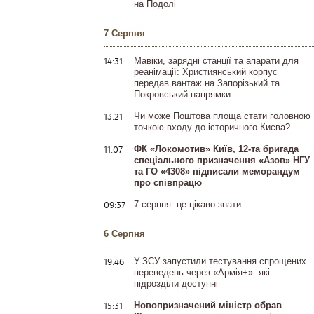
на Подолі
7 Серпня
14:31
Мавіки, зарядні станції та апарати для
реанімації: Християнський корпус
передав вантаж на Запорізький та
Покровський напрямки
13:21
Чи може Поштова площа стати головною
точкою входу до історичного Києва?
11:07
ФК «Локомотив» Київ, 12-та бригада
спеціального призначення «Азов» НГУ
та ГО «4308» підписали меморандум
про співпрацю
09:37
7 серпня: це цікаво знати
6 Серпня
19:46
У ЗСУ запустили тестування спрощених
переведень через «Армія+»: які
підрозділи доступні
15:31
Новопризначений міністр обрав