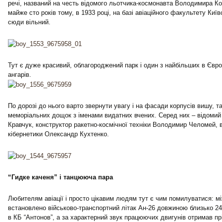
речі, названий на честь відомого льотчика-космонавта Володимира К
майже сто років тому, в 1933 році, на базі авіаційного факультету Київ
сюди вільний.
Тут є дуже красивий, облагороджений парк і один з найбільших в Євр
ангарів.
По дорозі до нього варто звернути увагу і на фасади корпусів вишу, т
меморіальних дощок з іменами видатних вчених. Серед них – відоми
Кравчук, конструктор ракетно-космічної техніки Володимир Челомей, в
кібернетики Олександр Кухтенко.
“Гидке каченя” і танцююча пара
Любителям авіації і просто цікавим людям тут є чим помилуватися: мі
встановлено військово-транспортний літак Ан-26 довжиною близько 24
в КБ “Антонов”, а за характерний звук працюючих двигунів отримав прі