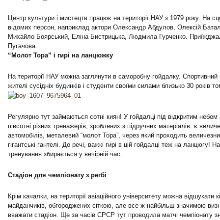
Центр культури і мистецтв працює на території НАУ з 1979 року. На сц
відомих персон, наприклад актори Олександр Абдулов, Олексій Батал
Михайло Боярський, Еліна Бистрицька, Людмила Гурченко. Приїжджал
Пугачова.
“Молот Тора” і гирі на ланцюжку
На території НАУ можна заглянути в саморобну гойдалку. Спортивний
жителі сусідніх будинків і студенти своїми силами близько 30 років то
Регулярно тут займаються сотні киян! У гойдалці під відкритим небом
півсотні різних тренажерів, зроблених з підручних матеріалів: є велич
автомобілів, металевий “молот Тора”, через який проходить величезний
гігантські гантелі. До речі, важкі гирі в цій гойдалці теж на ланцюгу!
тренування збирається у вечірній час.
Стадіон для чемпіонату з регбі
Крім качалки, на території авіаційного університету можна відшукати 
майданчиків, обгороджених сіткою, але все ж найбільш значимою ви
вважати стадіон. Ще за часів СРСР тут проводила матчі чемпіонату з