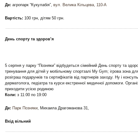
Де:
агропарк “Кукулабія”,
вул. Велика Кільцева, 110-А
Вартість:
100 грн, дітям 50 грн.
День спорту та здоров’я
5 серпня у парку “Позняки” відбудеться сімейний День спорту та здоро
тренування для дітей у мобільному спортзалі My Gym; ігрова зона для
розіграш подарунків та сертифікатів від партнерів заходу. Ну і консуль
дерматолога, педіатра та курси екстренної медичної допомоги. Орган
приходити усією родиною
Коли:
з 11:00 по 19:00
Де:
Парк Позняки
, Михаила Драгоманова 31,
Вхід вільний