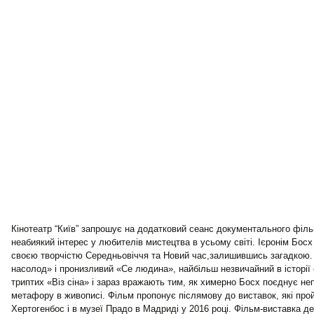
8 Серпня
18:11
Таємниці церкви Покрови на Подолі: що
приховує один із найдавніших храмів
Києва
08:58
Посол ОБСЄ вдруге відвідав місце
російського удару по житловому будинку
на Подолі
7 Серпня
14:31
Мавіки, зарядні станції та апарати для
реанімації: Християнський корпус
передав вантаж на Запорізький та
Покровський напрямки
13:21
Чи може Поштова площа стати головною
точкою входу до історичного Києва?
11:07
ФК «Локомотив» Київ, 12-та бригада
спеціального призначення «Азов» НГУ
та ГО «4308» підписали меморандум
про співпрацю