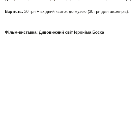
https://vechirniykiev.com.ua
Погода у Києві
Gismeteo
Погода на 2 тижні
Новини