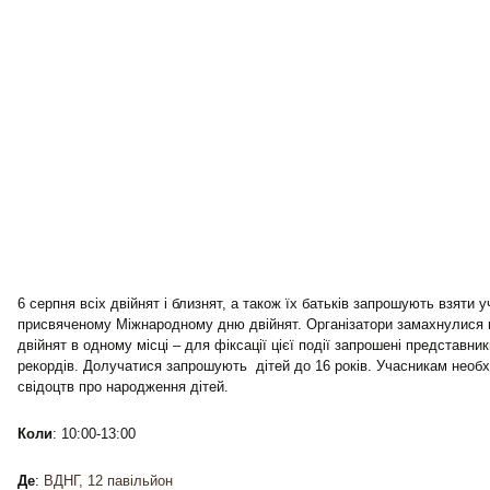
У неділю, 6 серпня, Музей історичних коштовностей України запрошує 
грі “Ти — археолог”. Насамперед запрошують дітей 10-14 років. Юні а
як проводяться справжні археологічні дослідження, та який шлях пови
ніж опинитися у вітринах музеїв. В процесі гри діти відчують себе сп
дослідниками та шукачами давніх скарбів.
Коли:
о 14:00, за адресою
Де:
вул. Лаврська, 9, корпус 12
(територія Києво-Печерської лаври).
Вартість:
30 грн + вхідний квиток до музею (30 грн для школярів).
Фільм-виставка: Дивовижний світ Ієроніма Босха
Кінотеатр “Київ” запрошує на додатковий сеанс документального філь
неабиякий інтерес у любителів мистецтва в усьому світі. Ієронім Босх
своєю творчістю Середньовіччя та Новий час,залишившись загадкою
насолод» і пронизливий «Се людина», найбільш незвичайний в історії 
триптих «Віз сіна» і зараз вражають тим, як химерно Босх поєднує не