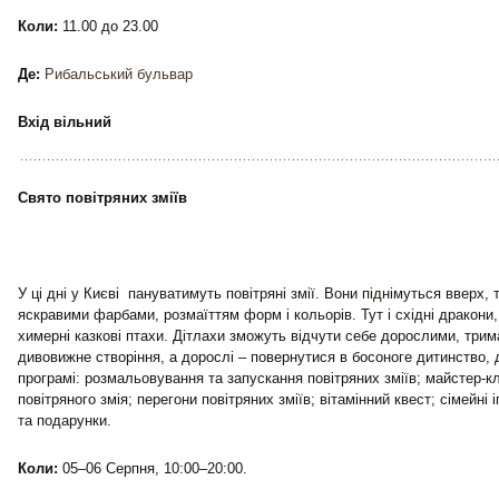
Коли:
11.00 до 23.00
Де:
Рибальський бульвар
Вхід вільний
Свято повітряних зміїв
У ці дні у Києві пануватимуть повітряні змії. Вони піднімуться вверх,
яскравими фарбами, розмаїттям форм і кольорів. Тут і східні дракони, і 
химерні казкові птахи. Дітлахи зможуть відчути себе дорослими, трим
дивовижне створіння, а дорослі – повернутися в босоноге дитинство, д
програмі: розмальовування та запускання повітряних зміїв; майстер-к
повітряного змія; перегони повітряних зміїв; вітамінний квест; сімейні 
та подарунки.
Коли:
05–06 Серпня, 10:00–20:00.