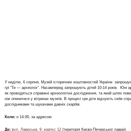
Де:
6 серпня, з 11:00,
Коли:
Софіївська площа,
біля пам’ятника Богдану Хмельницькому.
Вартість:
120грн, для груп від 3 чоловік – 100 грн
День Кота
У неділю в центрі Києва святкуватимуть Всесвітній День Кота (скільки 
знає навіть і Вікіпедія). З нагоди свята волонтери та природоохоронц
концерт на користь 70 тваринок, які живуть у Київському зоопарку і п
стерилизації та щеплення. А ще Зоокоти переселяються на нове місц
зоопарку і потребують житла! Тож будуть збирати кошти на бруси і ст
купівлю та утеплення на зиму будиночків для котів.
Коли: з 18:00 по 22:00
Де:
SURF cafe FreeGen
, Басейна, 12
Вартість: 50 грн + за бажанням благодійний внесок у скарбничку.