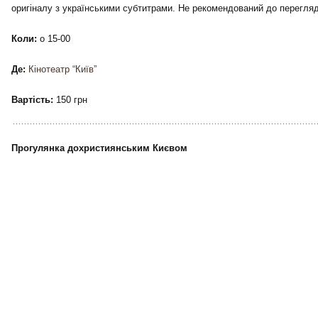
09:37
7 серпня: це цікаво знати
6 Серпня
19:46
У ЗСУ запустили тестування спрощених
переведень через «Армія+»: які
підрозділи доступні
15:31
Новопризначений міністр обрав
Житомирщину для першого візиту: у
Брусилові зводять сучасний дім для
переселенців за підтримки Естонії
11:38
47 округів без депутатів: чому тисячі
українців залишилися без представників
у Раді
09:24
6 серпня: це цікаво знати
5 Серпня
17:27
На стадіоні «Спартак» у Києві відбувся
товариський матч між командами
посольств США та Франції