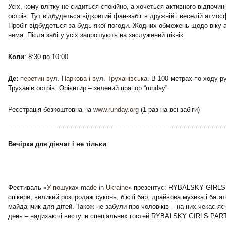
Усіх, кому влітку не сидиться спокійно, а хочеться активного відпочи
острів. Тут відбудеться відкритий фан-забіг в дружній і веселій атмо
Пробіг відбудеться за будь-якої погоди. Жодних обмежень щодо віку 
нема. Після забігу усіх запрошують на заслужений пікнік.
Коли
: 8:30 по 10:00
Де:
перетин вул. Паркова і вул. Труханівська
. В 100 метрах по ходу р
Труханів острів. Орієнтир – зелений прапор “runday”
Реєстрація безкоштовна на
www.runday.org
(1 раз на всі забіги)
Вечірка для дівчат і не тільки
Фестиваль «
У пошуках made in Ukraine
» презентує: RYBALSKY GIRLS 
спікери, великий розпродаж суконь, б’юті бар, драйвова музика і бага
майданчик для дітей. Також не забули про чоловіків – на них чекає яс
день – надихаючі виступи спеціальних гостей RYBALSKY GIRLS PAR