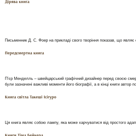
Дірява книга
Письменник Д. С. Фоер на прикладі свого творіння показав, що являє 
Передсмертна книга
П’єр Менделль – швейцарський графічний дизайнер перед своєю смерт
були зазначені важливі моменти його біографії, а в кінці книги автор п
Книга світла Такеші Ісігуро
Ця книга являє собою лампу, яка може харчуватися від простого адап
Книги Тіма Бейкера