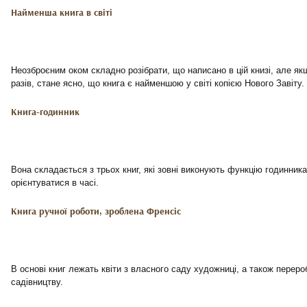
Найменша книга в світі
Неозброєним оком складно розібрати, що написано в цій книзі, але якщ
разів, стане ясно, що книга є найменшою у світі копією Нового Завіту.
Книга-годинник
Вона складається з трьох книг, які зовні виконують функцію годинник
орієнтуватися в часі.
Книга ручної роботи, зроблена Френсіс
В основі книг лежать квіти з власного саду художниці, а також переро
садівництву.