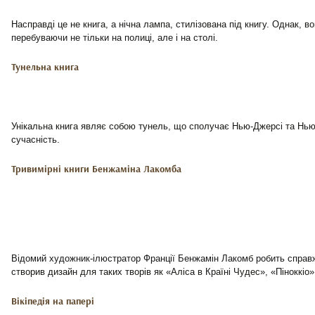
Насправді це не книга, а нічна лампа, стилізована під книгу. Однак, 
перебуваючи не тільки на полиці, але і на столі.
Тунельна книга
Унікальна книга являє собою тунель, що сполучає Нью-Джерсі та Нью-
сучасність.
Тривимірні книги Бенжаміна Лакомба
Відомий художник-ілюстратор Франції Бенжамін Лакомб робить справжн
створив дизайн для таких творів як «Аліса в Країні Чудес», «Піноккі
Вікіпедія на папері