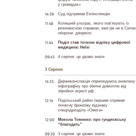
у громадах»
14:39
Суд підтримав Екоінспекцію
11:48
Колишній ультрас, якого пов’язують із
резонансною справою, вже рік не в Силах
оборони: джерело
11:44
Поділ став точкою відліку цифрової
медицини: Helsi
09:43
4 серпня: це цікаво знати
3 Серпня
14:33
Держекоінспекція оприлюднила оновлену
інфографіку про збитки довкіллю від
збройної агресії рф
12:14
Подільський район першим отримав
почесну бронзову відзнаку
спецпідрозділу «Омега»
12:00
Микола Томенко: про гундяєвську
“благодать”
09:30
3 серпня: це цікаво знати