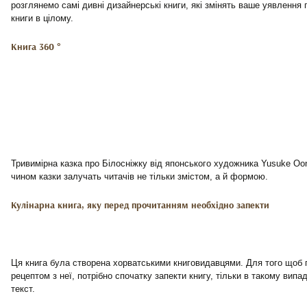
розглянемо самі дивні дизайнерські книги, які змінять ваше уявлення 
книги в цілому.
Книга 360 °
Тривимірна казка про Білосніжку від японського художника Yusuke O
чином казки залучать читачів не тільки змістом, а й формою.
Кулінарна книга, яку перед прочитанням необхідно запекти
Ця книга була створена хорватськими книговидавцями. Для того щоб п
рецептом з неї, потрібно спочатку запекти книгу, тільки в такому випад
текст.