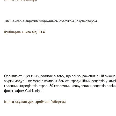
Тім Бейкер є відомим художником-графіком і скульптором.
Кулінарна книга від IKEA
Особливість цієї книги полягає в тому, що всі зображення в ній викона
збірки модульних меблів компанії.Замість традиційних рецептів у книз
головних інгредієнтів страв. 30 класичних «бабусиних» рецептів випіч
фотографом Carl Kleiner.
Книги-скульптури, зроблені Робертом