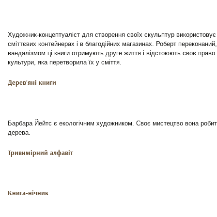
Художник-концептуаліст для створення своїх скульптур використовує к
сміттєвих контейнерах і в благодійних магазинах. Роберт переконаний,
вандалізмом ці книги отримують друге життя і відстоюють своє право н
культури, яка перетворила їх у сміття.
Дерев’яні книги
Барбара Йейтс є екологічним художником. Своє мистецтво вона робит
дерева.
Тривимірний алфавіт
Книга-нічник