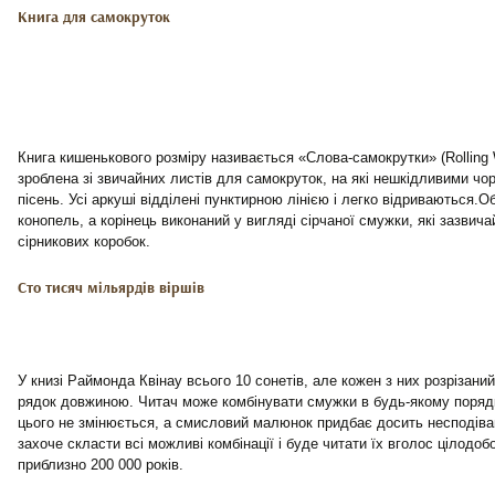
Книга для самокруток
Книга кишенькового розміру називається «Слова-самокрутки» (Rolling 
зроблена зі звичайних листів для самокруток, на які нешкідливими чо
пісень. Усі аркуші відділені пунктирною лінією і легко відриваються.
конопель, а корінець виконаний у вигляді сірчаної смужки, які зазвича
сірникових коробок.
Сто тисяч мільярдів віршів
У книзі Раймонда Квінау всього 10 сонетів, але кожен з них розрізаний
рядок довжиною. Читач може комбінувати смужки в будь-якому поряд
цього не змінюється, а смисловий малюнок придбає досить несподіван
захоче скласти всі можливі комбінації і буде читати їх вголос цілодобо
приблизно 200 000 років.