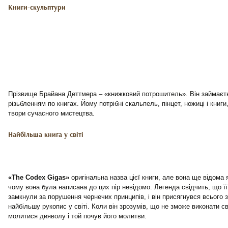
Книги-скульптури
Прізвище Брайана Деттмера – «книжковий потрошитель». Він займаєть
різьбленням по книгах. Йому потрібні скальпель, пінцет, ножиці і книги
твори сучасного мистецтва.
Найбільша книга у світі
«The Codex Gigas»
оригінальна назва цієї книги, але вона ще відома 
чому вона була написана до цих пір невідомо. Легенда свідчить, що її
замкнули за порушення чернечих принципів, і він присягнувся всього з
найбільшу рукопис у світі. Коли він зрозумів, що не зможе виконати с
молитися дияволу і той почув його молитви.