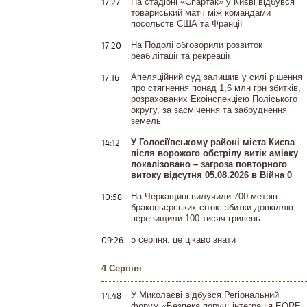
17:27
На стадіоні «Спартак» у Києві відбувся
товариський матч між командами
посольств США та Франції
17:20
На Подолі обговорили розвиток
реабілітації та рекреації
17:16
Апеляційний суд залишив у силі рішення
про стягнення понад 1,6 млн грн збитків,
розрахованих Екоінспекцією Поліського
округу, за засмічення та забруднення
земель
14:12
У Голосіївському районі міста Києва
після ворожого обстрілу витік аміаку
локалізовано – загроза повторного
витоку відсутня 05.08.2026 в Війна 0
10:58
На Черкащині вилучили 700 метрів
браконьєрських сіток: збитки довкіллю
перевищили 100 тисяч гривень
09:26
5 серпня: це цікаво знати
4 Серпня
14:48
У Миколаєві відбувся Регіональний
форум «Безпека поруч: інтеграція EORE