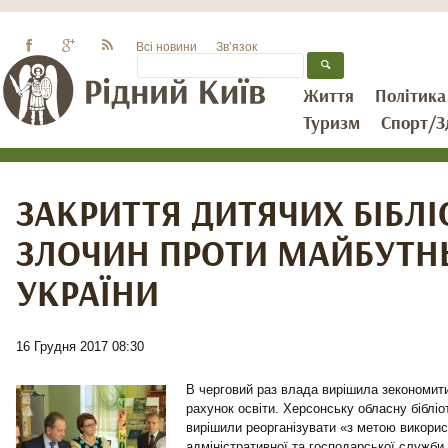
Всі новини
Зв’язок
Життя
Політика
Туризм
Спорт/З
ЗАКРИТТЯ ДИТЯЧИХ БІБЛІ
ЗЛОЧИН ПРОТИ МАЙБУТН
УКРАЇНИ
16 Грудня 2017 08:30
В черговий раз влада вирішила зекономит
рахунок освіти. Херсонську обласну бібліо
вирішили реорганізувати «з метою викори
адміністративної та господарської служби 