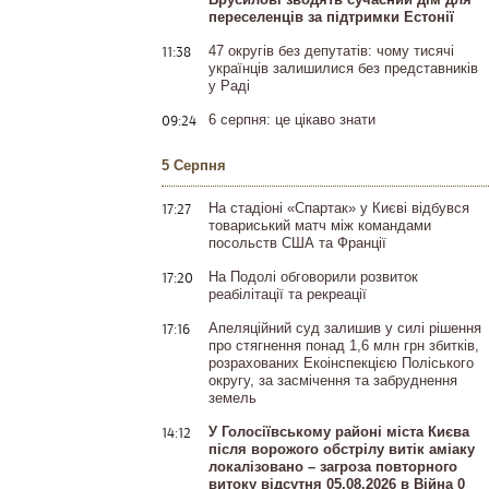
переселенців за підтримки Естонії
11:38
47 округів без депутатів: чому тисячі
українців залишилися без представників
у Раді
09:24
6 серпня: це цікаво знати
5 Серпня
17:27
На стадіоні «Спартак» у Києві відбувся
товариський матч між командами
посольств США та Франції
17:20
На Подолі обговорили розвиток
реабілітації та рекреації
17:16
Апеляційний суд залишив у силі рішення
про стягнення понад 1,6 млн грн збитків,
розрахованих Екоінспекцією Поліського
округу, за засмічення та забруднення
земель
14:12
У Голосіївському районі міста Києва
після ворожого обстрілу витік аміаку
локалізовано – загроза повторного
витоку відсутня 05.08.2026 в Війна 0