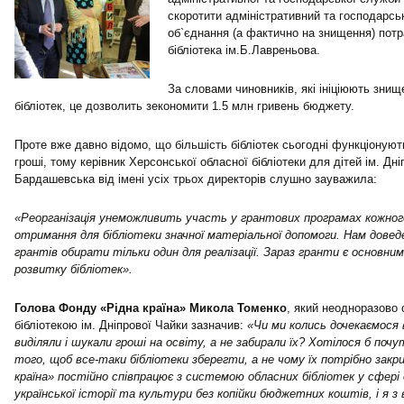
скоротити адміністративний та господарсь
об`єднання (а фактично на знищення) пот
бібліотека ім.Б.Лавреньова.
За словами чиновників, які ініціюють зни
бібліотек, це дозволить зекономити 1.5 млн гривень бюджету.
Проте вже давно відомо, що більшість бібліотек сьогодні функціонуют
гроші, тому керівник Херсонської обласної бібліотеки для дітей ім. Дн
Бардашевська від імені усіх трьох директорів слушно зауважила:
«Реорганізація унеможливить участь у грантових програмах кожног
отримання для бібліотеки значної матеріальної допомоги. Нам дове
грантів обирати тільки один для реалізації. Зараз гранти є основни
розвитку бібліотек».
Голова Фонду «Рідна країна» Микола Томенко
, який неодноразово
бібліотекою ім. Дніпрової Чайки зазначив:
«Чи ми колись дочекаємося 
виділяли і шукали гроші на освіту, а не забирали їх? Хотілося б поч
того, щоб все-таки бібліотеки зберегти, а не чому їх потрібно зак
країна» постійно співпрацює з системою обласних бібліотек у сфері
української історії та культури без копійки бюджетних коштів, і я 