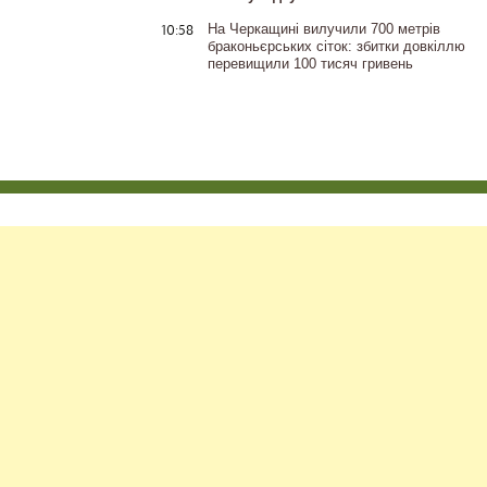
10:58
На Черкащині вилучили 700 метрів
браконьєрських сіток: збитки довкіллю
перевищили 100 тисяч гривень