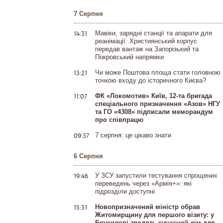
7 Серпня
14:31
Мавіки, зарядні станції та апарати для
реанімації: Християнський корпус
передав вантаж на Запорізький та
Покровський напрямки
13:21
Чи може Поштова площа стати головною
точкою входу до історичного Києва?
11:07
ФК «Локомотив» Київ, 12-та бригада
спеціального призначення «Азов» НГУ
та ГО «4308» підписали меморандум
про співпрацю
09:37
7 серпня: це цікаво знати
6 Серпня
19:46
У ЗСУ запустили тестування спрощених
переведень через «Армія+»: які
підрозділи доступні
15:31
Новопризначений міністр обрав
Житомирщину для першого візиту: у
Брусилові зводять сучасний дім для