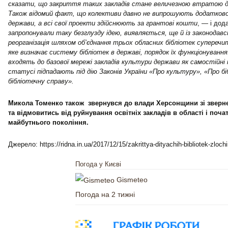
сказати, що закриття таких закладів стане величезною втратою д
Також відомий факт, що колективи давно не випрошують додатково
держави, а всі свої проекти здійснюють за грантові кошти
, — і дода
запропонували таку безглузду ідею, виявляється, ще й із законодавс
реорганізація шляхом об’єднання трьох обласних бібліотек супереч
яке визначає систему бібліотек в державі, порядок їх функціонування
входять до базової мережі закладів культури держави як самостійні 
статусі підпадають під дію Законів України «Про культуру», «Про бі
бібліотечну справу».
Микола Томенко також звернувся до влади Херсонщини зі зверне
та відмовитись від руйнування освітніх закладів в області і поча
майбутнього покоління.
Джерело: https://ridna.in.ua/2017/12/15/zakrittya-dityachih-bibliotek-zloch
Погода у Києві
Gismeteo
Погода на 2 тижні