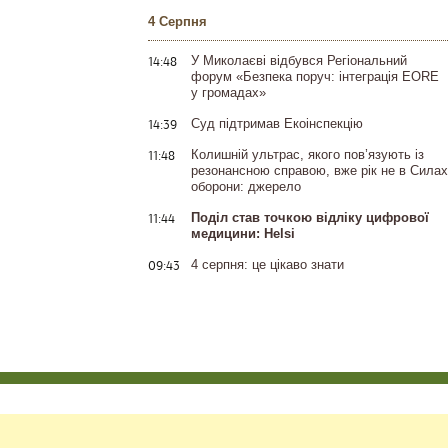
4 Серпня
14:48
У Миколаєві відбувся Регіональний
форум «Безпека поруч: інтеграція EORE
у громадах»
14:39
Суд підтримав Екоінспекцію
11:48
Колишній ультрас, якого пов’язують із
резонансною справою, вже рік не в Силах
оборони: джерело
11:44
Поділ став точкою відліку цифрової
медицини: Helsi
09:43
4 серпня: це цікаво знати