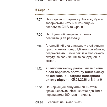
09:24
5 Серпня
17:27
На стадіоні «Спартак» у Києві відбувся
товариський матч між командами
посольств США та Франції
17:20
На Подолі обговорили розвиток
реабілітації та рекреації
17:16
Апеляційний суд залишив у силі рішення
про стягнення понад 1,6 млн грн збитків,
розрахованих Екоінспекцією Поліського
округу, за засмічення та забруднення
земель
14:12
У Голосіївському районі міста Києва
після ворожого обстрілу витік аміаку
локалізовано – загроза повторного
витоку відсутня 05.08.2026 в Війна 0
10:58
На Черкащині вилучили 700 метрів
браконьєрських сіток: збитки довкіллю
перевищили 100 тисяч гривень
09:26
5 серпня: це цікаво знати