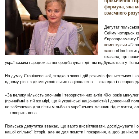
пробачення і п
формула, яка м
взаємного розу
Депутат польсько
Сейму чотирьох ка
Європарламенту Ґ
коментуючи
«Гла
закон
«Про Інститу
сказала, що прос
українським народом за непередбачувані дії, які відбуваються у Поль
На думку Станішевської, згадка в законі дій режимів фашистських і ко
одному рівні з діями українських націоналістів — скандал і несправед
«За велику кількість злочинів і терористичних актів 40-х років минулог
(принаймні в тій же мірі, що й українські націоналісти) і довоєнний по
не забезпечив для п’яти мільйонів українських меншин гідне життя, ал
— говорить вона.
Польська депутатка вважає, що варто висвітлювати, досліджувати і о
нашої спільної історії, але не для помсти і покарання, а щоб це нікол