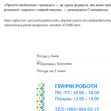
«Просити пробачення і пробачати — це єдина формула, яка може при
розуміння і широкого співробітництва», — резюмувала Станішевська.
https://glavcom.ua/country/politics/eks-deputat-seymu-pro-antibanderivsk
vibachennya-pered-ukrajinskim-narodom-473380.html
Погода у Києві
Gismeteo
Погода на 2 тижні