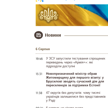
Новини
6 Серпня
19:46
У ЗСУ запустили тестування спрощених
переведень через «Армія+»: які
підрозділи доступні
15:31
Новопризначений міністр обрав
Житомирщину для першого візиту: у
Брусилові зводять сучасний дім для
переселенців за підтримки Естонії
11:38
47 округів без депутатів: чому тисячі
українців залишилися без представників
у Раді
6 серпня: це цікаво знати