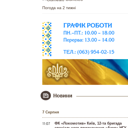
Погода на 2 тижні
Новини
7 Серпня
11:07
ФК «Локомотив» Київ, 12-та бригада
спеціального призначення «Азов» НГУ