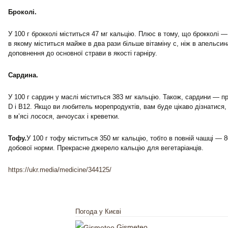
Броколі.
У 100 г брокколі міститься 47 мг кальцію. Плюс в тому, що брокколі —
в якому міститься майже в два рази більше вітаміну с, ніж в апельси
доповнення до основної страви в якості гарніру.
Сардина.
У 100 г сардин у маслі міститься 383 мг кальцію. Також, сардини — п
D і B12. Якщо ви любитель морепродуктів, вам буде цікаво дізнатися,
в м’ясі лосося, анчоусах і креветки.
Тофу.
У 100 г тофу міститься 350 мг кальцію, тобто в повній чашці — 8
добової норми. Прекрасне джерело кальцію для вегетаріанців.
https://ukr.media/medicine/344125/
Погода у Києві
Gismeteo