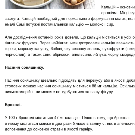
Кальцій – основни
організмі. Міцні з
заслуга. Кальцій необхідний для нормального формування кісток, волосс
емалі Самі потужні постачальники кальцію — молоко і сир.
Але дослідження останніх років довели, що кальцій міститься в усіх о
багатьох фруктах. Зараз найбагатшими джерелами кальцію вважають н
горіхи, морську капусту, бобові, яку сезонну зелень, сухофрукти (інжир
чорнослив), а також свіжі абрикоси, апельсини, яблука, чорну смороди
Насіння соняшнику.
Насіння соняшнику ідеально підходять для перекусу або в якості доба
столових ложках насіння соняшнику міститься 88 мг кальцію. Оскільк
низькокалорійні, ви можете не турбуватися за вашу фігуру.
Броколі.
У 100 г брокколі міститься 47 мг кальцію. Плюс в тому, що брокколі —
в якому міститься майже в два рази більше вітаміну с, ніж в апельси
доповнення до основної страви в якості гарніру.