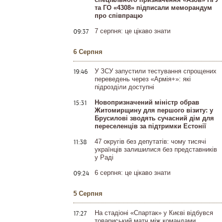
та ГО «4308» підписали меморандум
про співпрацю
09:37
7 серпня: це цікаво знати
6 Серпня
19:46
У ЗСУ запустили тестування спрощених
переведень через «Армія+»: які
підрозділи доступні
15:31
Новопризначений міністр обрав
Житомирщину для першого візиту: у
Брусилові зводять сучасний дім для
переселенців за підтримки Естонії
11:38
47 округів без депутатів: чому тисячі
українців залишилися без представників
у Раді
09:24
6 серпня: це цікаво знати
5 Серпня
17:27
На стадіоні «Спартак» у Києві відбувся
товариський матч між командами