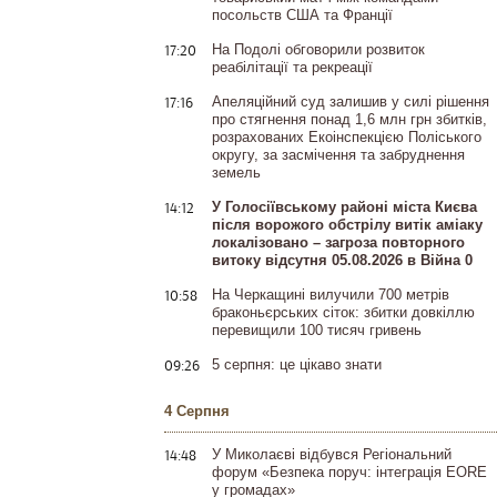
посольств США та Франції
17:20
На Подолі обговорили розвиток
реабілітації та рекреації
17:16
Апеляційний суд залишив у силі рішення
про стягнення понад 1,6 млн грн збитків,
розрахованих Екоінспекцією Поліського
округу, за засмічення та забруднення
земель
14:12
У Голосіївському районі міста Києва
після ворожого обстрілу витік аміаку
локалізовано – загроза повторного
витоку відсутня 05.08.2026 в Війна 0
10:58
На Черкащині вилучили 700 метрів
браконьєрських сіток: збитки довкіллю
перевищили 100 тисяч гривень
09:26
5 серпня: це цікаво знати
4 Серпня
14:48
У Миколаєві відбувся Регіональний
форум «Безпека поруч: інтеграція EORE
у громадах»