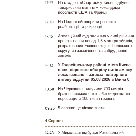
17:27
На стадіоні «Спартак» у Києві відбувся
товариський матч між командами
посольств США та Франції
17:20
На Подолі обговорили розвиток
реабілітації та рекреації
17:16
Апеляційний суд залишив у силі рішення
про стягнення понад 1,6 млн грн збитків,
розрахованих Екоінспекцією Поліського
округу, за засмічення та забруднення
земель
14:12
У Голосіївському районі міста Києва
після ворожого обстрілу витік аміаку
локалізовано – загроза повторного
витоку відсутня 05.08.2026 в Війна 0
10:58
На Черкащині вилучили 700 метрів
браконьєрських сіток: збитки довкіллю
перевищили 100 тисяч гривень
09:26
5 серпня: це цікаво знати
4 Серпня
14:48
У Миколаєві відбувся Регіональний