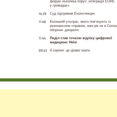
форум «Безпека поруч: інтеграція EORE
у громадах»
14:39
Суд підтримав Екоінспекцію
11:48
Колишній ультрас, якого пов’язують із
резонансною справою, вже рік не в Силах
оборони: джерело
11:44
Поділ став точкою відліку цифрової
медицини: Helsi
09:43
4 серпня: це цікаво знати