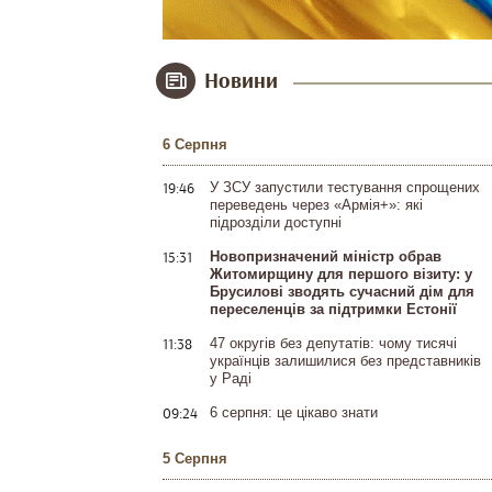
Новини
6 Серпня
19:46
У ЗСУ запустили тестування спрощених
переведень через «Армія+»: які
підрозділи доступні
15:31
Новопризначений міністр обрав
Житомирщину для першого візиту: у
Брусилові зводять сучасний дім для
переселенців за підтримки Естонії
11:38
47 округів без депутатів: чому тисячі
українців залишилися без представників
у Раді
09:24
6 серпня: це цікаво знати
5 Серпня