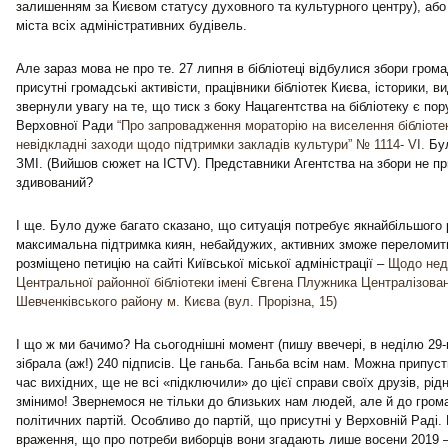
залишенням за Києвом статусу духовного та культурного центру), або
міста всіх адміністративних будівель.
Але зараз мова не про те. 27 липня в бібліотеці відбулися збори гром
присутні громадські активісти, працівники бібліотек Києва, історики, 
звернули увагу на те, що тиск з боку Нацагентства на бібліотеку є п
Верховної Ради
“Про запровадження мораторію на виселення бібліотек
невідкладні заходи щодо підтримки закладів культури” № 1114- VI.
Бул
ЗМІ. (Вийшов сюжет на ICTV). Представники Агентства на збори не п
здивований?
І ще. Було дуже багато сказано, що ситуація потребує якнайбільшого 
максимальна підтримка киян, небайдужих, активних зможе переломити
розміщено петицію на сайті Київської міської адміністрації –
Щодо нед
Центральної районної бібліотеки імені Євгена Плужника Централізован
Шевченківського району м. Києва (вул. Прорізна, 15)
І що ж ми бачимо? На сьогоднішні момент (пишу ввечері, в неділю 29-
зібрала (аж!) 240 підписів. Це ганьба. Ганьба всім нам. Можна припусти
час вихідних, ще не всі «підключили» до цієї справи своїх друзів, рід
змінимо! Звернемося не тільки до близьких нам людей, але й до грома
політичних партій. Особливо до партій, що присутні у Верховній Раді
враження, що про потреби виборців вони згадають лише восени 2019 –