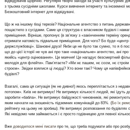
відвідувачів щорічно. Регулярні творчі заходи за участі культурних дія
з трьома сусідніми школами. Курси вивчення інтернету та іноземної м
Безкоштовний інтернет для відвідувачі.
Що ж на іншому боці терезів? Національне агентство з питань державн
пощастило з сусідами. Саме ця структура є власником будівлі і нама
приміщення. Вірніше, пропонує (в зв’язку з «закінченням терміну орен
отримати натомість підвальне приміщення. Для чого? Бо буде «центр
держслужбовці». Шановні друзі! Якби це не було так сумно, то я б пос
що до цієї історії не чув ані про таке «національне» агентство, ані про
якийсь «центр оцінювання». Це маячня! Це нагадує безсмертний філ
мелодія для флейти». Пам’ятаєте? «Ми нє пашем, нє сєєм, нє строім
строєм». Звідки взялися ці людці? Хто вони такі? Чому ця напівфейко
будівлі?
Взагалі, сама ця ситуація (як не дивно!) якось переплітається з неда
потопом». Київ не витримує! Не витримує кількості людей, які їдуть д
заробити «бабла». Не витримує байдужості чиновників, які ремонтують
яким начхати на зношеність підземних комунікацій до 83%. (
Бо їх ремо
рейтингу на цьому не зробиш). Не витримує розповзання по будівлях с
Які невідомо чим займаються і є просто годівницею для певної кількос
Вже
доводилося мені писати
про те, що треба подумати або про розбуд