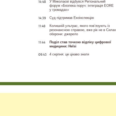
14:48
У Миколаєві відбувся Регіональний
форум «Безпека поруч: інтеграція EORE
у громадах»
14:39
Суд підтримав Екоінспекцію
11:48
Колишній ультрас, якого пов’язують із
резонансною справою, вже рік не в Силах
оборони: джерело
11:44
Поділ став точкою відліку цифрової
медицини: Helsi
09:43
4 серпня: це цікаво знати