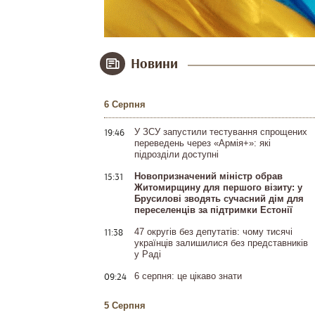
Новини
6 Серпня
19:46
У ЗСУ запустили тестування спрощених
переведень через «Армія+»: які
підрозділи доступні
15:31
Новопризначений міністр обрав
Житомирщину для першого візиту: у
Брусилові зводять сучасний дім для
переселенців за підтримки Естонії
11:38
47 округів без депутатів: чому тисячі
українців залишилися без представників
у Раді
09:24
6 серпня: це цікаво знати
5 Серпня