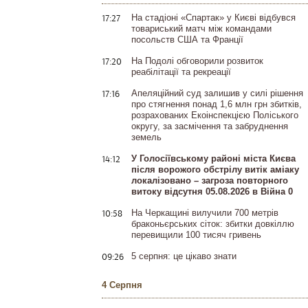
17:27
На стадіоні «Спартак» у Києві відбувся
товариський матч між командами
посольств США та Франції
17:20
На Подолі обговорили розвиток
реабілітації та рекреації
17:16
Апеляційний суд залишив у силі рішення
про стягнення понад 1,6 млн грн збитків,
розрахованих Екоінспекцією Поліського
округу, за засмічення та забруднення
земель
14:12
У Голосіївському районі міста Києва
після ворожого обстрілу витік аміаку
локалізовано – загроза повторного
витоку відсутня 05.08.2026 в Війна 0
10:58
На Черкащині вилучили 700 метрів
браконьєрських сіток: збитки довкіллю
перевищили 100 тисяч гривень
09:26
5 серпня: це цікаво знати
4 Серпня