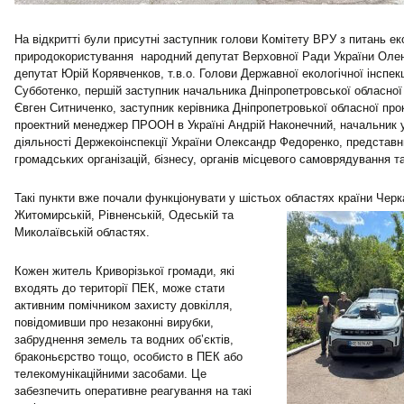
На відкритті були присутні заступник голови Комітету ВРУ з питань еко
природокористування народний депутат Верховної Ради України Олен
депутат Юрій Корявченков, т.в.о. Голови Державної екологічної інспек
Субботенко, першій заступник начальника Дніпропетровської обласної в
Євген Ситниченко, заступник керівника Дніпропетровької обласної про
проектний менеджер ПРООН в Україні Андрій Наконечний, начальник у
діяльності Держекоінспекції України Олександр Федоренко, представн
громадських організацій, бізнесу, органів місцевого самоврядування т
Такі пункти вже почали функціонувати у шістьох областях країни Черк
Житомирській, Рівненській, Одеській та
Миколаївській областях.
Кожен житель Криворізької громади, які
входять до території ПЕК, може стати
активним помічником захисту довкілля,
повідомивши про незаконні вирубки,
забруднення земель та водних об’єктів,
браконьєрство тощо, особисто в ПЕК або
телекомунікаційними засобами. Це
забезпечить оперативне реагування на такі