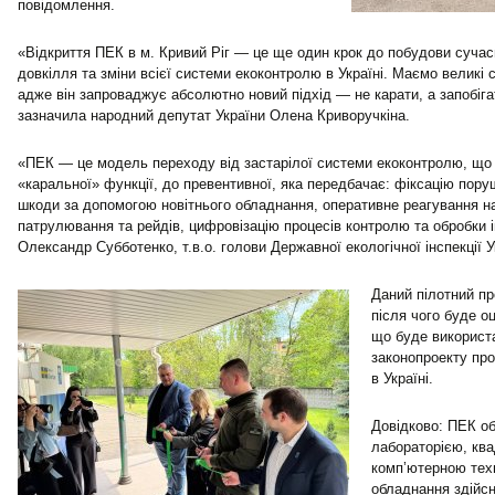
повідомлення.
«Відкриття ПЕК в м. Кривий Ріг — це ще один крок до побудови сучас
довкілля та зміни всієї системи екоконтролю в Україні. Маємо великі 
адже він запроваджує абсолютно новий підхід — не карати, а запобі
зазначила народний депутат України Олена Криворучкіна.
«ПЕК — це модель переходу від застарілої системи екоконтролю, що
«каральної» функції, до превентивної, яка передбачає: фіксацію пору
шкоди за допомогою новітнього обладнання, оперативне реагування на
патрулювання та рейдів, цифровізацію процесів контролю та обробки 
Олександр Субботенко, т.в.о. голови Державної екологічної інспекції У
Даний пілотний пр
після чого буде о
що буде використа
законопроекту пр
в Україні.
Довідково: ПЕК о
лабораторією, кв
комп’ютерною тех
обладнання здійс