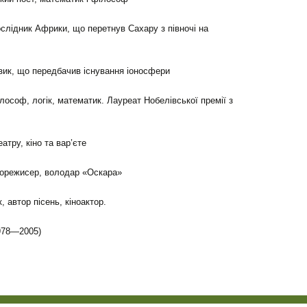
слідник Африки, що перетнув Сахару з півночі на
зик, що передбачив існування іоносфери
ософ, логік, математик. Лауреат Нобелівської премії з
тру, кіно та вар’єте
норежисер, володар «Оскара»
 автор пісень, кіноактор.
1978—2005)