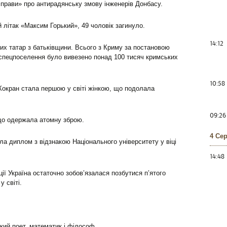
прави» про антирадянську змову інженерів Донбасу.
літак «Максим Горький», 49 чоловік загинуло.
14:12
х татар з батьківщини. Всього з Криму за постановою
пецпоселення було вивезено понад 100 тисяч кримських
10:58
окран стала першою у світі жінкою, що подолала
09:26
що одержала атомну зброю.
4 Се
а диплом з відзнакою Національного університету у віці
14:48
ії Україна остаточно зобов’язалася позбутися п’ятого
 світі.
кий поет, математик і філософ