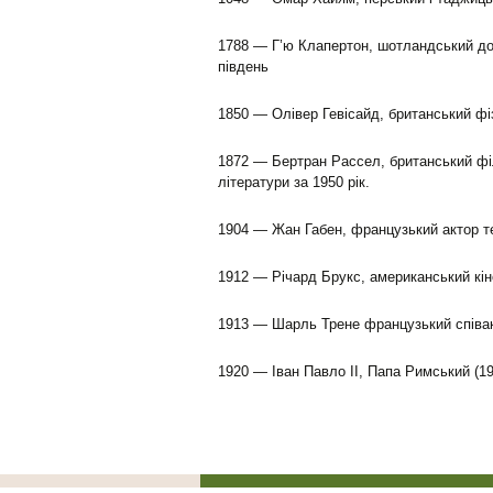
1788 — Г’ю Клапертон, шотландський до
південь
1850 — Олівер Гевісайд, британський фі
1872 — Бертран Рассел, британський філ
літератури за 1950 рік.
1904 — Жан Габен, французький актор теа
1912 — Річард Брукс, американський кі
1913 — Шарль Трене французький співак,
1920 — Іван Павло II, Папа Римський (