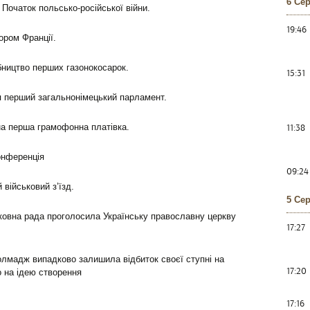
6 Се
Початок польсько-російської війни.
19:46
ром Франції.
ництво перших газонокосарок.
15:31
я перший загальнонімецький парламент.
11:38
 перша грамофонна платівка.
онференція
09:24
 військовий з’їзд.
5 Се
овна рада проголосила Українську православну церкву
17:27
олмадж випадково залишила відбиток своєї ступні на
17:20
 на ідею створення
17:16