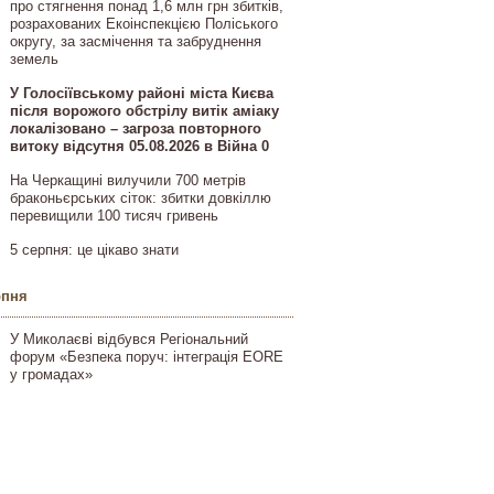
про стягнення понад 1,6 млн грн збитків,
розрахованих Екоінспекцією Поліського
округу, за засмічення та забруднення
земель
У Голосіївському районі міста Києва
після ворожого обстрілу витік аміаку
локалізовано – загроза повторного
витоку відсутня 05.08.2026 в Війна 0
На Черкащині вилучили 700 метрів
браконьєрських сіток: збитки довкіллю
перевищили 100 тисяч гривень
5 серпня: це цікаво знати
рпня
У Миколаєві відбувся Регіональний
форум «Безпека поруч: інтеграція EORE
у громадах»