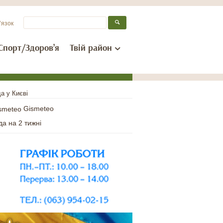
’язок
Спорт/Здоров’я
Твій район
а у Києві
Gismeteo
да на 2 тижні