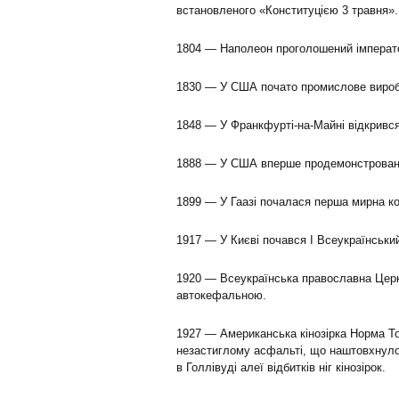
встановленого «Конституцією 3 травня». 
1804 — Наполеон проголошений імперато
1830 — У США почато промислове вироб
1848 — У Франкфурті-на-Майні відкривс
1888 — У США вперше продемонстрована
1899 — У Гаазі почалася перша мирна к
1917 — У Києві почався I Всеукраїнський
1920 — Всеукраїнська православна Церк
автокефальною.
1927 — Американська кінозірка Норма Т
незастиглому асфальті, що наштовхнуло
в Голлівуді алеї відбитків ніг кінозірок.