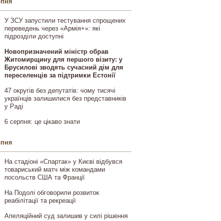
рпня
У ЗСУ запустили тестування спрощених
переведень через «Армія+»: які
підрозділи доступні
Новопризначений міністр обрав
Житомирщину для першого візиту: у
Брусилові зводять сучасний дім для
переселенців за підтримки Естонії
47 округів без депутатів: чому тисячі
українців залишилися без представників
у Раді
6 серпня: це цікаво знати
рпня
На стадіоні «Спартак» у Києві відбувся
товариський матч між командами
посольств США та Франції
На Подолі обговорили розвиток
реабілітації та рекреації
Апеляційний суд залишив у силі рішення