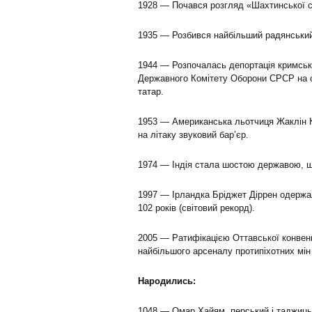
1928 — Почався розгляд «Шахтинської с
1935 — Розбився найбільший радянський 
1944 — Розпочалась депортація кримськи
Державного Комітету Оборони СРСР на с
татар.
1953 — Американська льотчиця Жаклін К
на літаку звуковий бар’єр.
1974 — Індія стала шостою державою, 
1997 — Ірландка Бріджет Діррен одержал
102 років (світовий рекорд).
2005 — Ратифікацією Оттавської конвенц
найбільшого арсеналу протипіхотних мін у
Народились:
1048 — Омар Хайям, перський і таджиць