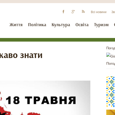
Всі новини
Зв
Життя
Політика
Культура
Освіта
Туризм
Погод
ікаво знати
Пого