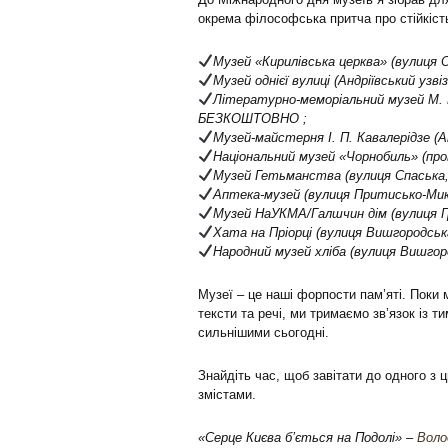
окрема філософська притча про стійкіст
Музей «Кирилівська церква» (вулиця
Музей однієї вулиці (Андріївський узвіз
Літературно-меморіальний музей М. Бу
БЕЗКОШТОВНО ;
Музей-майстерня І. П. Кавалерідзе (Анд
Національний музей «Чорнобиль» (пр
Музей Гетьманства (вулиця Спаська,
Аптека-музей (вулиця Притисько-Микі
Музей НаУКМА/Галшчин дім (вулиця Гр
Хата на Пріорці (вулиця Вишгородська
Народний музей хліба (вулиця Вишгор
Музеї – це наші форпости пам’яті. Поки
тексти та речі, ми тримаємо зв’язок із ти
сильнішими сьогодні.
Знайдіть час, щоб завітати до одного з 
змістами.
«Серце Києва бʼється на Подолі» –
Воло