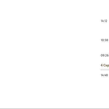
14:12
10:58
09:26
4 Се
14:48