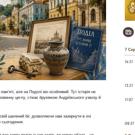
7 Се
14:31
13:21
ам’яті, але на Подолі він особливий. Тут історія не
ровинну цеглу, стікає бруківкою Андріївського узвозу й
11:07
свій шалений біг, дозволяючи нам зазирнути в очі
 сьогодення.
09:37
 вас карту подільських залів, де кожен об’єкт – це