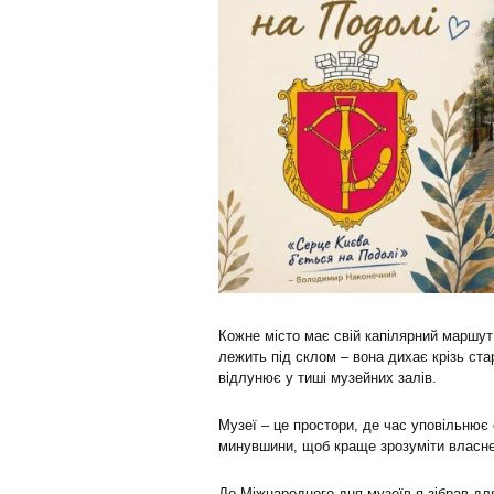
Кожне місто має свій капілярний маршут п
лежить під склом – вона дихає крізь ста
відлунює у тиші музейних залів.
Музеї – це простори, де час уповільнює 
минувшини, щоб краще зрозуміти власне
До Міжнародного дня музеїв я зібрав для