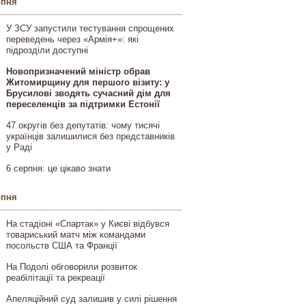
рпня
У ЗСУ запустили тестування спрощених
переведень через «Армія+»: які
підрозділи доступні
Новопризначений міністр обрав
Житомирщину для першого візиту: у
Брусилові зводять сучасний дім для
переселенців за підтримки Естонії
47 округів без депутатів: чому тисячі
українців залишилися без представників
у Раді
6 серпня: це цікаво знати
рпня
На стадіоні «Спартак» у Києві відбувся
товариський матч між командами
посольств США та Франції
На Подолі обговорили розвиток
реабілітації та рекреації
Апеляційний суд залишив у силі рішення