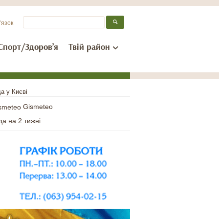
’язок
Спорт/Здоров’я
Твій район
а у Києві
Gismeteo
да на 2 тижні