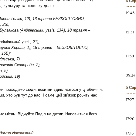
6 Се
ь, культуру та людську долю:
19:46
 Олени Теліги, 12), 18 травня БЕЗКОШТОВНО;
, 2Б);
лгакова (Андріївський узвіз, 13А), 18 травня –
15:31
ріївський узвіз, 21);
овулок Хорива, 1), 18 травня – БЕЗКОШТОВНО;
 16B);
11:38
льська, 7)
игорія Сковороди, 2);
, 5);
09:24
одська, 19)
5 Се
 ми приходимо сюди, поки ми вдивляємося у ці обличчя,
ми, хто був тут до нас. І саме цей зв’язок робить нас
17:27
цих місць. Відчуйте Поділ на дотик. Наповніться його
17:20
17:16
димир Наконечний