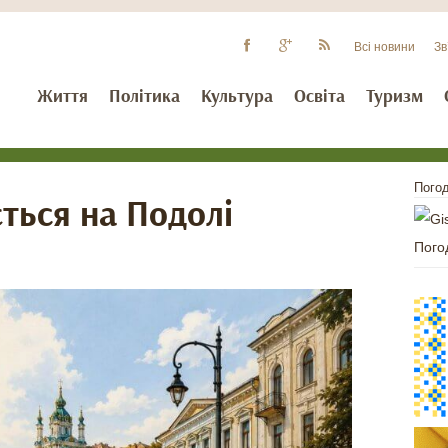
Всі новини
Зв
Життя
Політика
Культура
Освіта
Туризм
Погод
ться на Подолі
Пого