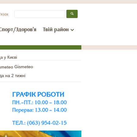
’язок
Спорт/Здоров’я
Твій район
а у Києві
Gismeteo
да на 2 тижні