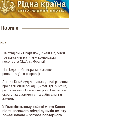
Новини
рпня
На стадіоні «Спартак» у Києві відбувся
товариський матч між командами
посольств США та Франції
На Подолі обговорили розвиток
реабілітації та рекреації
Апеляційний суд залишив у силі рішення
про стягнення понад 1,6 млн грн збитків,
розрахованих Екоінспекцією Поліського
округу, за засмічення та забруднення
земель
У Голосіївському районі міста Києва
після ворожого обстрілу витік аміаку
локалізовано – загроза повторного