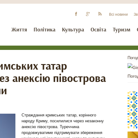
Всі новини
Зв
Життя
Політика
Культура
Освіта
Туризм
Погод
имських татар
ез анексію півострова
Пого
ни
Страждання кримських татар, корінного
народу Криму, посилилися через незаконну
анексію півострова. Туреччина
продовжуватиме підтримувати збереження