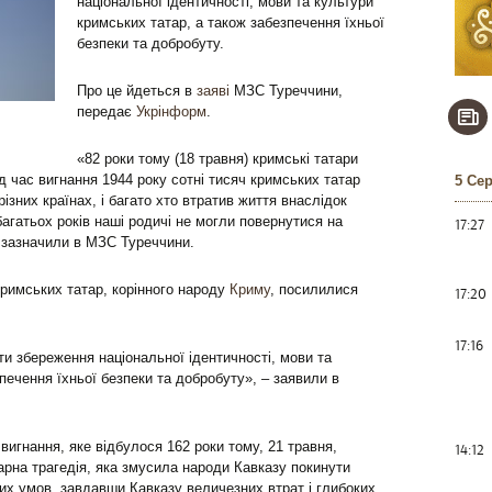
національної ідентичності, мови та культури
кримських татар, а також забезпечення їхньої
безпеки та добробуту.
Про це йдеться в
заяві
МЗС Туреччини,
передає
Укрінформ
.
«82 роки тому (18 травня) кримські татари
д час вигнання 1944 року сотні тисяч кримських татар
5 Се
ізних країнах, і багато хто втратив життя внаслідок
агатьох років наші родичі не могли повернутися на
17:27
– зазначили в МЗС Туреччини.
римських татар, корінного народу
Криму
, посилилися
17:20
17:16
 збереження національної ідентичності, мови та
печення їхньої безпеки та добробуту», – заявили в
игнання, яке відбулося 162 роки тому, 21 травня,
14:12
арна трагедія, яка змусила народи Кавказу покинути
х умов, завдавши Кавказу величезних втрат і глибоких