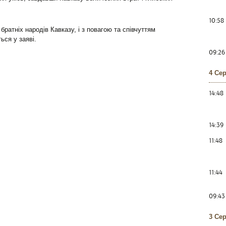
10:58
братніх народів Кавказу, і з повагою та співчуттям
ься у заяві.
09:26
4 Се
14:48
14:39
11:48
11:44
09:43
3 Се