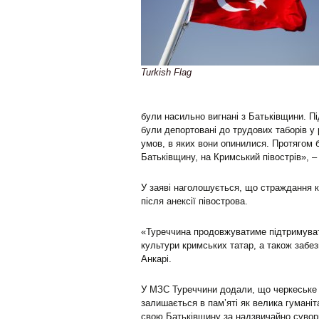
Turkish Flag
були насильно вигнані з Батьківщини. Пі
були депортовані до трудових таборів у р
умов, в яких вони опинилися. Протягом б
Батьківщину, на Кримський півострів», 
У заяві наголошується, що страждання к
після анексії півострова.
«Туреччина продовжуватиме підтримувати
культури кримських татар, а також забез
Анкарі.
У МЗС Туреччини додали, що черкеське в
залишається в пам’яті як велика гуманіт
свою Батьківщину за надзвичайно сувори