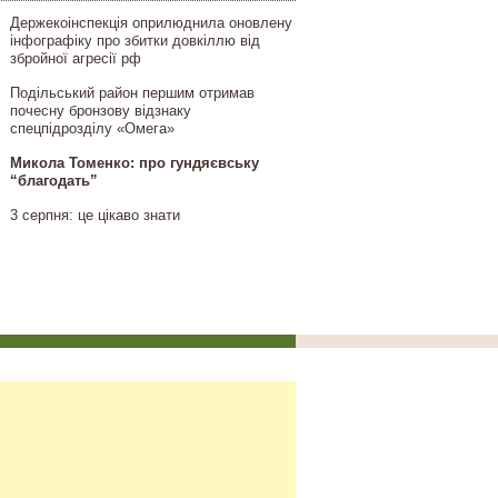
Держекоінспекція оприлюднила оновлену
інфографіку про збитки довкіллю від
збройної агресії рф
Подільський район першим отримав
почесну бронзову відзнаку
спецпідрозділу «Омега»
Микола Томенко: про гундяєвську
“благодать”
3 серпня: це цікаво знати