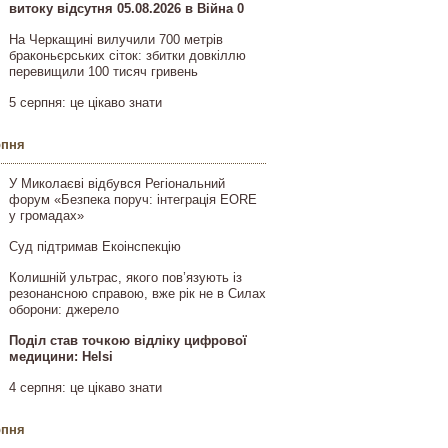
витоку відсутня 05.08.2026 в Війна 0
На Черкащині вилучили 700 метрів
браконьєрських сіток: збитки довкіллю
перевищили 100 тисяч гривень
5 серпня: це цікаво знати
рпня
У Миколаєві відбувся Регіональний
форум «Безпека поруч: інтеграція EORE
у громадах»
Суд підтримав Екоінспекцію
Колишній ультрас, якого пов’язують із
резонансною справою, вже рік не в Силах
оборони: джерело
Поділ став точкою відліку цифрової
медицини: Helsi
4 серпня: це цікаво знати
рпня