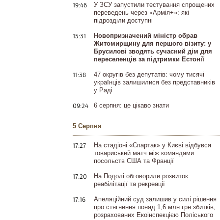
19:46
У ЗСУ запустили тестування спрощених
переведень через «Армія+»: які
підрозділи доступні
15:31
Новопризначений міністр обрав
Житомирщину для першого візиту: у
Брусилові зводять сучасний дім для
переселенців за підтримки Естонії
11:38
47 округів без депутатів: чому тисячі
українців залишилися без представників
у Раді
09:24
6 серпня: це цікаво знати
5 Серпня
17:27
На стадіоні «Спартак» у Києві відбувся
товариський матч між командами
посольств США та Франції
17:20
На Подолі обговорили розвиток
реабілітації та рекреації
17:16
Апеляційний суд залишив у силі рішення
про стягнення понад 1,6 млн грн збитків,
розрахованих Екоінспекцією Поліського