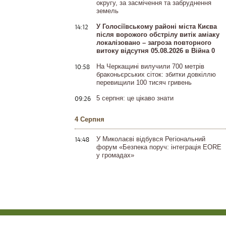
округу, за засмічення та забруднення
земель
14:12
У Голосіївському районі міста Києва
після ворожого обстрілу витік аміаку
локалізовано – загроза повторного
витоку відсутня 05.08.2026 в Війна 0
10:58
На Черкащині вилучили 700 метрів
браконьєрських сіток: збитки довкіллю
перевищили 100 тисяч гривень
09:26
5 серпня: це цікаво знати
4 Серпня
14:48
У Миколаєві відбувся Регіональний
форум «Безпека поруч: інтеграція EORE
у громадах»