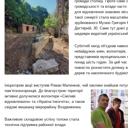
громади столиці. Проте саме с
громадськості та влади част
для відновлення знакових мі
такої синергії стала масштабн
зруйнованого Музею Григорія 
Дегтярній, 30. Саме тут довгі 
шедеври видатний українськи
Суботній захід об’єднав навко
небайдужих киян, волонтерів, 
представників муніципальних 
понад шість годин. За цей ча
повністю розчистити ділянку в
дерев та накопиченого будівел
Ініціатором акції виступив Роман Маленков, чий заклики знайшов поту
пам’яткоохоронців. До благоустрою території
активно долучилися волонтери «Сміливі
відновлювати» та «Україна Інкогніта», а також
свідомі мешканці мікрорайону Воздвиженка.
Важливою складовою успіху толоки стала
технічна підтримка районної влади.