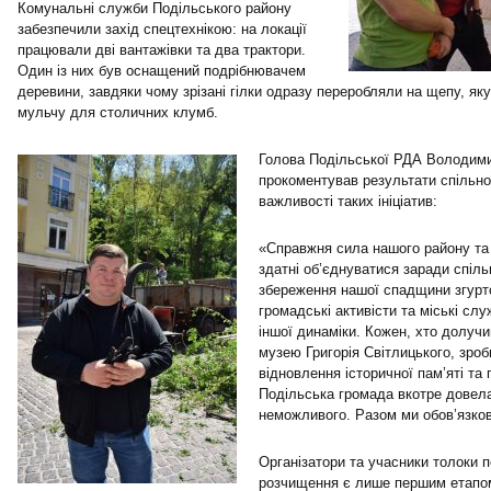
Комунальні служби Подільського району
забезпечили захід спецтехнікою: на локації
працювали дві вантажівки та два трактори.
Один із них був оснащений подрібнювачем
деревини, завдяки чому зрізані гілки одразу переробляли на щепу, як
мульчу для столичних клумб.
Голова Подільської РДА Володим
прокоментував результати спільної
важливості таких ініціатив:
«Справжня сила нашого району та 
здатні об’єднуватися заради спіль
збереження нашої спадщини згурт
громадські активісти та міські сл
іншої динаміки. Кожен, хто долуч
музею Григорія Світлицького, зро
відновлення історичної пам’яті та
Подільська громада вкотре довела
неможливого. Разом ми обов’язков
Організатори та учасники толоки п
розчищення є лише першим етапом