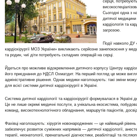
серця, потребуют
високоспеціалізов
Сьогодні одна з 
дитячої медицини 
кардіологія та кар
загрозою.
Події навколо ДУ 
кардіохірургії МОЗ України» викликають серйозне занепокоєння у меди
та родин, чиї діти потребують складних операцій на серці.
Йдеться про можливе відокремлення дитячого корпусу Центру кардіолог
його приєднання до НДСЛ Охматдит. На перший погляд це може вигля
адміністративне рішення. Однак медики наголошують: такі зміни можу
для всієї системи дитячої кардіохірургії в Україні.
Система дитячої кардіології та кардіохірургії формувалася в Україні 
Це не лише окремі медичні послуги, а унікальна екосистема, побудо
команд, високотехнологічного обладнання, маршрутів пацієнтів, досвід
Фахівці наголошують: хірургія новонароджених — це найвищий рівень
забезпечує розвиток суміжних напрямків — дитячої кардіології, анестез
терапії, неонатології, пренатальної діагностики, реабілітації та після