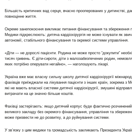
Більшість критичних вад серця, вчасно прооперованих у дитинстві, да
повноцінне життя.
Окреме занепокоєння викликає питання фінансування та збереження 
Медики підкреслюють: дитяча кардіохірургія не може існувати як звич
автономії, стабільного фінансування та окремої системи управління.
«Діти — не дорослі пацієнти. Родина не може просто “докупити” необхі
тисяч гривень. Є діти-сироти, діти з малозабезпечених родин, немовл
яких потрібно оперувати негайно», — наголошують лікарі.
Україна вже має власну сильну школу дитячої кардіохірургії міжнарод
фахівців приїжджали на лікування пацієнти з інших країн, зокрема з М
які не мають власної системи дитячої кардіохірургії, змушені відправл
витрачати на це значно більше коштів.
Фахівці застерігають: якщо дитячий корпус буде фактично розчинений 
великого закладу без окремого фінансування, управління та збереженн
може призвести не до розвитку, а до руйнування системи.
У зв’язку з цим медики та громадськість закликають Президента Україн