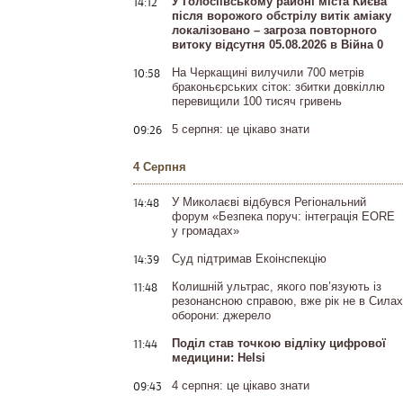
14:12
У Голосіївському районі міста Києва
після ворожого обстрілу витік аміаку
локалізовано – загроза повторного
витоку відсутня 05.08.2026 в Війна 0
10:58
На Черкащині вилучили 700 метрів
браконьєрських сіток: збитки довкіллю
перевищили 100 тисяч гривень
09:26
5 серпня: це цікаво знати
4 Серпня
14:48
У Миколаєві відбувся Регіональний
форум «Безпека поруч: інтеграція EORE
у громадах»
14:39
Суд підтримав Екоінспекцію
11:48
Колишній ультрас, якого пов’язують із
резонансною справою, вже рік не в Силах
оборони: джерело
11:44
Поділ став точкою відліку цифрової
медицини: Helsi
09:43
4 серпня: це цікаво знати