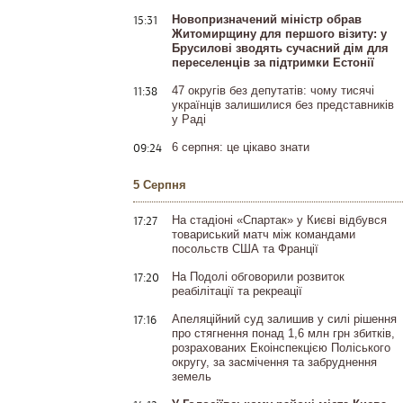
15:31
Новопризначений міністр обрав
Житомирщину для першого візиту: у
Брусилові зводять сучасний дім для
переселенців за підтримки Естонії
11:38
47 округів без депутатів: чому тисячі
українців залишилися без представників
у Раді
09:24
6 серпня: це цікаво знати
5 Серпня
17:27
На стадіоні «Спартак» у Києві відбувся
товариський матч між командами
посольств США та Франції
17:20
На Подолі обговорили розвиток
реабілітації та рекреації
17:16
Апеляційний суд залишив у силі рішення
про стягнення понад 1,6 млн грн збитків,
розрахованих Екоінспекцією Поліського
округу, за засмічення та забруднення
земель