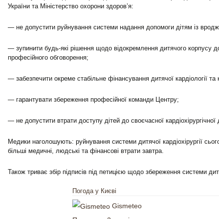
України та Міністерство охорони здоров’я:
— не допустити руйнування системи надання допомоги дітям із врод
— зупинити будь-які рішення щодо відокремлення дитячого корпусу д
професійного обговорення;
— забезпечити окреме стабільне фінансування дитячої кардіології та к
— гарантувати збереження професійної команди Центру;
— не допустити втрати доступу дітей до своєчасної кардіохірургічної
Медики наголошують: руйнування системи дитячої кардіохірургії сьог
більші медичні, людські та фінансові втрати завтра.
Також триває збір підписів під петицією щодо збереження системи дитяч
Погода у Києві
Gismeteo