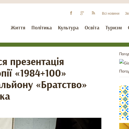
Всі новини
Зв
Життя
Політика
Культура
Освіта
Туризм
Погод
ся презентація
пії «1984+100»
Пого
льйону «Братство»
ка