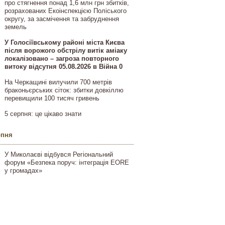
про стягнення понад 1,6 млн грн збитків,
розрахованих Екоінспекцією Поліського
округу, за засмічення та забруднення
земель
У Голосіївському районі міста Києва
після ворожого обстрілу витік аміаку
локалізовано – загроза повторного
витоку відсутня 05.08.2026 в Війна 0
На Черкащині вилучили 700 метрів
браконьєрських сіток: збитки довкіллю
перевищили 100 тисяч гривень
5 серпня: це цікаво знати
рпня
У Миколаєві відбувся Регіональний
форум «Безпека поруч: інтеграція EORE
у громадах»