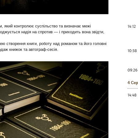
14:12
м, який контролює суспільство та визначає межі
оджується надія на спротив — і приходить вона звідти,
ідею створення книги, роботу над романом та його головні
одаж книжок та автограф-сесія.
10:58
09:26
4 Се
14:48