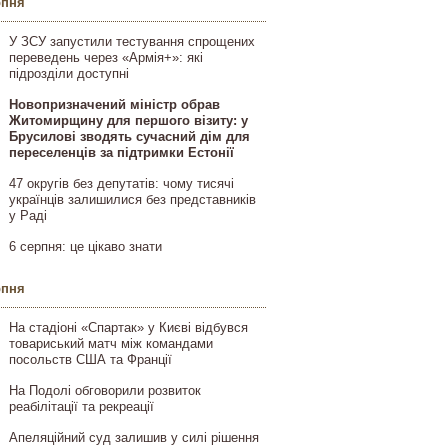
рпня
У ЗСУ запустили тестування спрощених
переведень через «Армія+»: які
підрозділи доступні
Новопризначений міністр обрав
Житомирщину для першого візиту: у
Брусилові зводять сучасний дім для
переселенців за підтримки Естонії
47 округів без депутатів: чому тисячі
українців залишилися без представників
у Раді
6 серпня: це цікаво знати
рпня
На стадіоні «Спартак» у Києві відбувся
товариський матч між командами
посольств США та Франції
На Подолі обговорили розвиток
реабілітації та рекреації
Апеляційний суд залишив у силі рішення