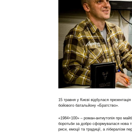
15 травня у Києві відбулася презентаці
бойового батальйону «Братство».
«1984+100» – роман-антиутопія про майб
боротьби за добро сформувалася нова тот
риси, емоції та традиції, а лібералізм 