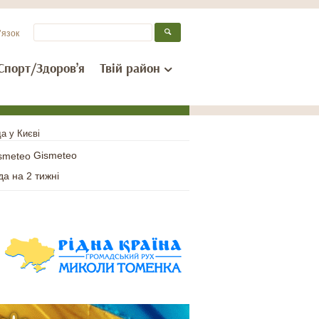
’язок
Спорт/Здоров’я
Твій район
а у Києві
Gismeteo
да на 2 тижні