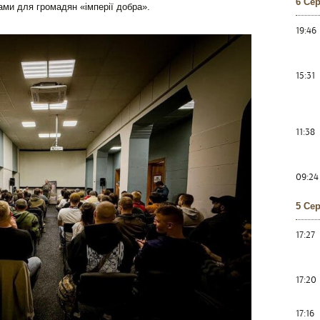
6 Се
ами для громадян «імперії добра».
19:46
15:31
11:38
09:24
5 Се
17:27
17:20
17:16