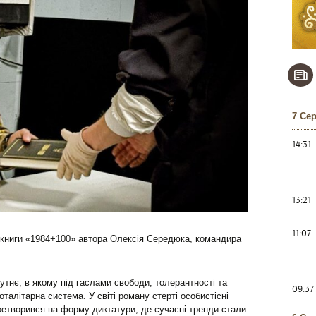
7 Се
14:31
13:21
11:07
я книги «1984+100» автора Олексія Середюка, командира
утнє, в якому під гаслами свободи, толерантності та
09:37
алітарна система. У світі роману стерті особистісні
перетворився на форму диктатури, де сучасні тренди стали