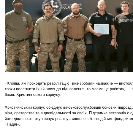
«Хлопці, які проходять реабілітацію, вже зробили найважче — вистоя
трохи полегшити їхній шлях до відновлення, то маємо це робити», — з
боєць Християнського корпусу.
Християнський корпус об’єднує військовослужбовців бойових підрозді
віри, братерства та відповідальності за своїх. Підтримка ветеранів є 
його діяльності, яку корпус реалізує спільно з Благодійним фондом мо
«Надія».