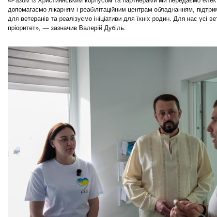
«Разом із Християнським корпусом та партнерами ми передаємо елек
допомагаємо лікарням і реабілітаційним центрам обладнанням, підтр
для ветеранів та реалізуємо ініціативи для їхніх родин. Для нас усі ве
пріоритет», — зазначив Валерій Дубіль.