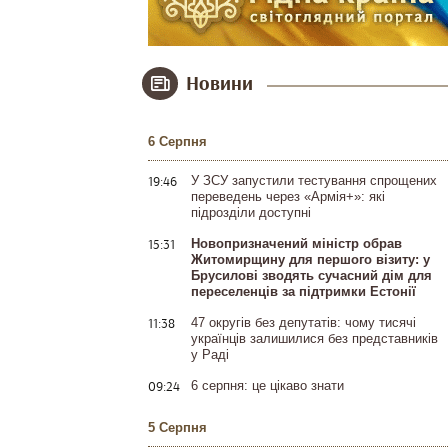
Новини
6 Серпня
19:46
У ЗСУ запустили тестування спрощених
переведень через «Армія+»: які
підрозділи доступні
15:31
Новопризначений міністр обрав
Житомирщину для першого візиту: у
Брусилові зводять сучасний дім для
переселенців за підтримки Естонії
11:38
47 округів без депутатів: чому тисячі
українців залишилися без представників
у Раді
09:24
6 серпня: це цікаво знати
5 Серпня