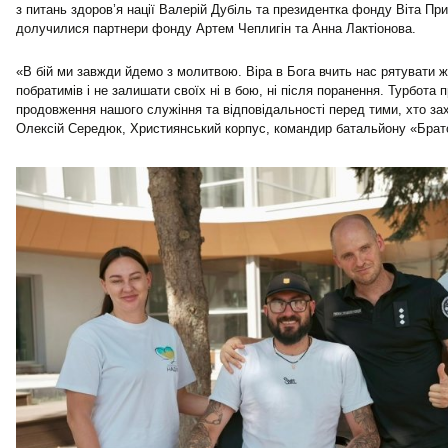
з питань здоров’я нації Валерій Дубіль та президентка фонду Віта Пр
долучилися партнери фонду Артем Чеплигін та Анна Лактіонова.
«В бій ми завжди йдемо з молитвою. Віра в Бога вчить нас рятувати ж
побратимів і не залишати своїх ні в бою, ні після поранення. Турбота 
продовження нашого служіння та відповідальності перед тими, хто за
Олексій Середюк, Християнський корпус, командир батальйону «Брат