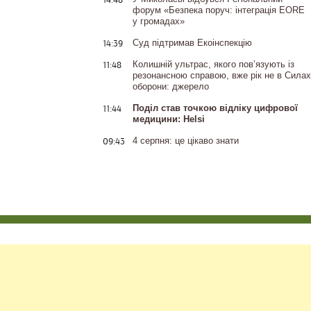
форум «Безпека поруч: інтеграція EORE
у громадах»
14:39
Суд підтримав Екоінспекцію
11:48
Колишній ультрас, якого пов’язують із
резонансною справою, вже рік не в Силах
оборони: джерело
11:44
Поділ став точкою відліку цифрової
медицини: Helsi
09:43
4 серпня: це цікаво знати