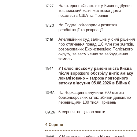
17:27
На стадіоні «Спартак» у Києві відбувся
товариський матч між командами
посольств США та Франції
17:20
На Подолі обговорили розвиток
реабілітації та рекреації
17:16
Апеляційний суд залишив у силі рішення
про стягнення понад 1,6 млн грн збитків,
розрахованих Екоінспекцією Поліського
округу, за засмічення та забруднення
земель
14:12
У Голосіївському районі міста Києва
після ворожого обстрілу витік аміаку
локалізовано – загроза повторного
витоку відсутня 05.08.2026 в Війна 0
10:58
На Черкащині вилучили 700 метрів
браконьєрських сіток: збитки довкіллю
перевищили 100 тисяч гривень
09:26
5 серпня: це цікаво знати
4 Серпня
14:48
У Миколаєві відбувся Регіональний