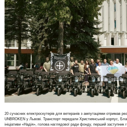
20 сучасних електроскутерів для ветеранів з ампутаціями отримав реа
UNBROKEN у Львові. Транспорт передали Християнський корпус, Бла
ініціативи «Надія», голова наглядової ради фонду, перший заступник 