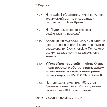
5 Серпня
17:27
На стадіоні «Спартак» у Києві відбувся
товариський матч між командами
посольств США та Франції
17:20
На Подолі обговорили розвиток
реабілітації та рекреації
17:16
Апеляційний суд залишив у силі рішення
про стягнення понад 1,6 млн грн збитків,
розрахованих Екоінспекцією Поліського
округу, за засмічення та забруднення
земель
14:12
У Голосіївському районі міста Києва
після ворожого обстрілу витік аміаку
локалізовано – загроза повторного
витоку відсутня 05.08.2026 в Війна 0
10:58
На Черкащині вилучили 700 метрів
браконьєрських сіток: збитки довкіллю
перевищили 100 тисяч гривень
09:26
5 серпня: це цікаво знати