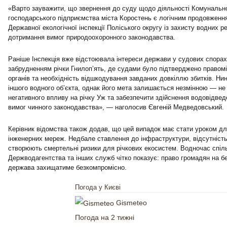
«Варто зауважити, що звернення до суду щодо діяльності Комунальн
господарського підприємства міста Коростень є логічним продовженн
Державної екологічної інспекції Поліського округу із захисту водних р
дотримання вимог природоохоронного законодавства.
Раніше Інспекція вже відстоювала інтереси держави у судових спорах,
забрудненням річки Гнилоп’ять, де судами було підтверджено правом
органів та необхідність відшкодування завданих довкіллю збитків. Ни
іншого водного об’єкта, однак його мета залишається незмінною — н
негативного впливу на річку Уж та забезпечити здійснення водовідве
вимог чинного законодавства», — наголосив Євгеній Медведовський.
Керівник відомства також додав, що цей випадок має стати уроком дл
інженерних мереж. Недбале ставлення до інфраструктури, відсутність 
створюють смертельні ризики для річкових екосистем. Водночас спіль
Держводагентства та інших служб чітко показує: право громадян на б
держава захищатиме безкомпромісно.
Погода у Києві
Gismeteo
Погода на 2 тижні