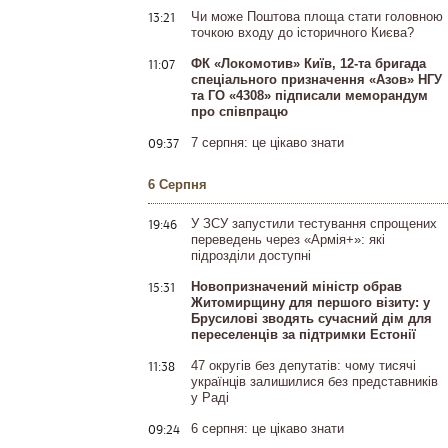
13:21
Чи може Поштова площа стати головною
точкою входу до історичного Києва?
11:07
ФК «Локомотив» Київ, 12-та бригада
спеціального призначення «Азов» НГУ
та ГО «4308» підписали меморандум
про співпрацю
09:37
7 серпня: це цікаво знати
6 Серпня
19:46
У ЗСУ запустили тестування спрощених
переведень через «Армія+»: які
підрозділи доступні
15:31
Новопризначений міністр обрав
Житомирщину для першого візиту: у
Брусилові зводять сучасний дім для
переселенців за підтримки Естонії
11:38
47 округів без депутатів: чому тисячі
українців залишилися без представників
у Раді
09:24
6 серпня: це цікаво знати