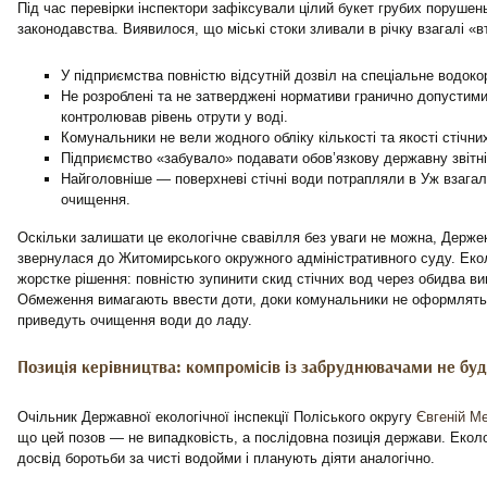
Під час перевірки інспектори зафіксували цілий букет грубих поруше
законодавства. Виявилося, що міські стоки зливали в річку взагалі «в
У підприємства повністю відсутній дозвіл на спеціальне водоко
Не розроблені та не затверджені нормативи гранично допустимих
контролював рівень отрути у воді.
Комунальники не вели жодного обліку кількості та якості стічни
Підприємство «забувало» подавати обов’язкову державну звітні
Найголовніше — поверхневі стічні води потрапляли в Уж взагал
очищення.
Оскільки залишати це екологічне свавілля без уваги не можна, Держек
звернулася до Житомирського окружного адміністративного суду. Еко
жорстке рішення: повністю зупинити скид стічних вод через обидва в
Обмеження вимагають ввести доти, доки комунальники не оформлять 
приведуть очищення води до ладу.
Позиція керівництва: компромісів із забруднювачами не бу
Очільник Державної екологічної інспекції Поліського округу
Євгеній М
що цей позов — не випадковість, а послідовна позиція держави. Екол
досвід боротьби за чисті водойми і планують діяти аналогічно.