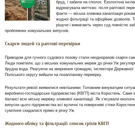
бруд, і забили на сполох. Екологічна інспе
відреагувала миттєво: після раптової пер
факти — міська зливова каналізація рокам
жодної фільтрації та офіційних дозволів. 
рішуче і вимагають через суд повністю за
проблемних комунальних випусків.
Скарги людей та раптові перевірки
Приводом для гучного судового позову стали неодноразові скарги са
Люди помітили, що з міських комунальних мереж до річки Уж регуляр
брудна вода. Реагуючи на звернення громадян, інспектори Державної е
Поліського округу вийшли на позапланову перевірку.
Результати ревізії виявилися невтішними. Головним винуватцем ситуа
виробничо-господарське підприємство (КВГП) міста Коростень. Саме 
балансі всю міську мережу зливової каналізації. Як з’ясували екологи,
випуски цього підприємства всі вуличні та поверхневі стоки Коростен
сумління скидалися прямо в річку Уж.
Жодного обліку та фільтрації: список гріхів КВГП