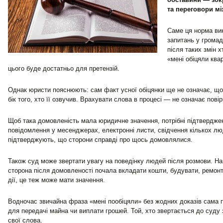
та переговори м
Саме ця норма ви
запитань у грома
після таких змін х
«мені обіцяли ква
цього буде достатньо для претензій.
Однак юристи пояснюють: сам факт усної обіцянки ще не означає, що
бік того, хто її озвучив. Врахувати слова в процесі — не означає повір
Щоб така домовленість мала юридичне значення, потрібні підтвердже
повідомлення у месенджерах, електронні листи, свідчення кількох люд
підтверджують, що сторони справді про щось домовлялися.
Також суд може звертати увагу на поведінку людей після розмови. Н
сторона після домовленості почала вкладати кошти, будувати, ремонт
дії, це теж може мати значення.
Водночас звичайна фраза «мені пообіцяли» без жодних доказів сама п
для передачі майна чи виплати грошей. Той, хто звертається до суду
свої слова.