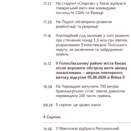
17:27
На стадіоні «Спартак» у Києві відбувся
товариський матч між командами
посольств США та Франції
17:20
На Подолі обговорили розвиток
реабілітації та рекреації
17:16
Апеляційний суд залишив у силі рішення
про стягнення понад 1,6 млн грн збитків,
розрахованих Екоінспекцією Поліського
округу, за засмічення та забруднення
земель
14:12
У Голосіївському районі міста Києва
після ворожого обстрілу витік аміаку
локалізовано – загроза повторного
витоку відсутня 05.08.2026 в Війна 0
10:58
На Черкащині вилучили 700 метрів
браконьєрських сіток: збитки довкіллю
перевищили 100 тисяч гривень
09:26
5 серпня: це цікаво знати
4 Серпня
14:48
У Миколаєві відбувся Регіональний