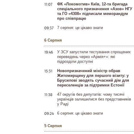
11:07
ФК «Локомотив» Київ, 12-та бригада
спеціального призначення «Азов» НГУ
та ГО «4308» підписали меморандум
про співпрацю
09:37
7 серпня: це цікаво знати
6 Серпня
19:46
У ЗСУ запустили тестування спрощених
переведень через «Армія+»: які
підрозділи доступні
15:31
Новопризначений міністр обрав
Житомирщину для першого візиту: у
Брусилові зводять сучасний дім для
переселенців за підтримки Естонії
11:38
47 округів без депутатів: чому тисячі
українців залишилися без представників
у Раді
09:24
6 серпня: це цікаво знати
5 Серпня