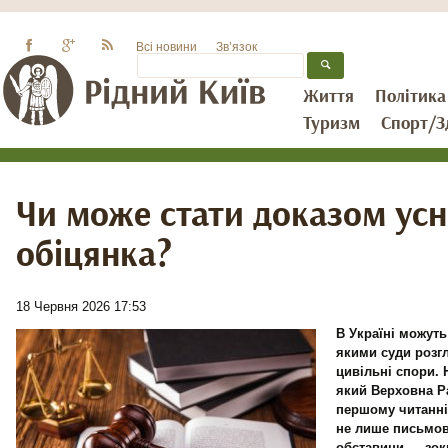
Всі новини
Зв’язок
Життя
Політика
Туризм
Спорт/З
Чи може стати доказом усн
обіцянка?
18 Червня 2026 17:53
В Україні можуть
якими суди розг
цивільні спори.
який Верховна Р
першому читанні
не лише письмові
обставини — зок