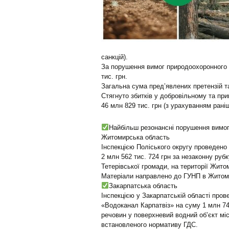
санкцій).
За порушення вимог природоохоронного 
тис. грн.
Загальна сума пред’явлених претензій та
Стягнуто збитків у добровільному та пр
46 млн 829 тис. грн (з урахуванням раніш
Найбільш резонансні порушення вимог
Житомирська область
Інспекцією Поліського округу проведено 
2 млн 562 тис. 724 грн за незаконну ру
Тетерівської громади, на території Жит
Матеріали направлено до ГУНП в Житоми
Закарпатська область
Інспекцією у Закарпатській області пров
«Водоканал Карпатвіз» на суму 1 млн 74
речовин у поверхневий водний об’єкт мі
встановленого нормативу ГДС.