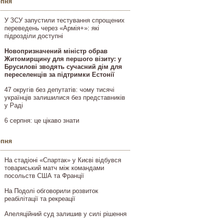
рпня
У ЗСУ запустили тестування спрощених
переведень через «Армія+»: які
підрозділи доступні
Новопризначений міністр обрав
Житомирщину для першого візиту: у
Брусилові зводять сучасний дім для
переселенців за підтримки Естонії
47 округів без депутатів: чому тисячі
українців залишилися без представників
у Раді
6 серпня: це цікаво знати
рпня
На стадіоні «Спартак» у Києві відбувся
товариський матч між командами
посольств США та Франції
На Подолі обговорили розвиток
реабілітації та рекреації
Апеляційний суд залишив у силі рішення