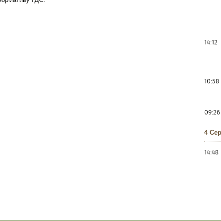
14:12
10:58
09:26
4 Се
14:48