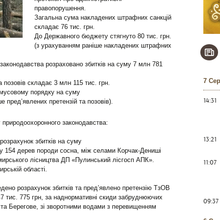
правопорушення.
Загальна сума накладених штрафних санкцій
складає 76 тис. грн.
До Державного бюджету стягнуто 80 тис. грн.
(з урахуванням раніше накладених штрафних
законодавства розраховано збитків на суму 7 млн 781
7 Се
 позовів складає 3 млн 115 тис. грн.
имусовому порядку на суму
14:31
е пред’явлених претензій та позовів).
 природоохоронного законодавства:
13:21
розрахунок збитків на суму
бку 154 дерев породи сосна, між селами Корчак-Дениші
омирського лісництва ДП «Пулинський лісгосп АПК».
11:07
рській області.
едено розрахунок збитків та пред’явлено претензію ТзОВ
7 тис. 775 грн, за наднормативні скиди забруднюючих
09:37
ста Берегове, зі зворотними водами з перевищенням