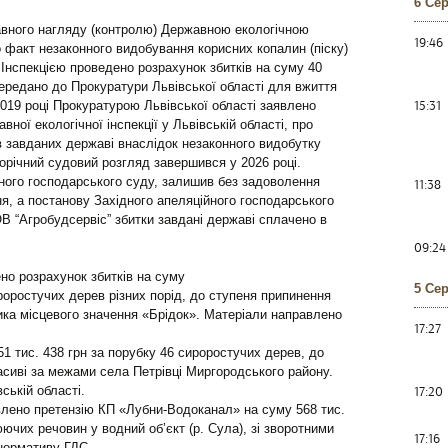
6 Се
авного нагляду (контролю) Державною екологічною
19:46
о факт незаконного видобування корисних копалин (піску)
нспекцією проведено розрахунок збитків на суму 40
передано до Прокуратури Львівської області для вжиття
15:31
2019 році Прокуратурою Львівської області заявлено
вної екологічної інспекції у Львівській області, про
в завданих державі внаслідок незаконного видобутку
торічний судовий розгляд завершився у 2026 році.
ного господарського суду, залишив без задоволення
11:38
ня, а постанову Західного апеляційного господарського
ОВ “Агробудсервіс” збитки завдані державі сплачено в
09:24
но розрахунок збитків на суму
5 Се
ироростучих дерев різних порід, до ступеня припинення
зника місцевого значення «Брідок». Матеріали направлено
17:27
1 тис. 438 грн за порубку 46 сироростучих дерев, до
асиві за межами села Петрівці Миргородського району.
17:20
ькій області.
влено претензію КП «Лубни-Водоканал» на суму 568 тис.
ючих речовин у водний об’єкт (р. Сула), зі зворотними
17:16
нормативу ГДС.