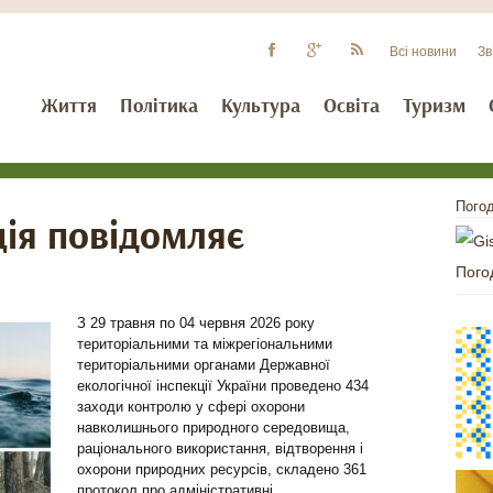
Всі новини
Зв
Життя
Політика
Культура
Освіта
Туризм
Погод
ія повідомляє
Пого
З 29 травня по 04 червня 2026 року
територіальними та міжрегіональними
територіальними органами Державної
екологічної інспекції України проведено 434
заходи контролю у сфері охорони
навколишнього природного середовища,
раціонального використання, відтворення і
охорони природних ресурсів, складено 361
протокол про адміністративні