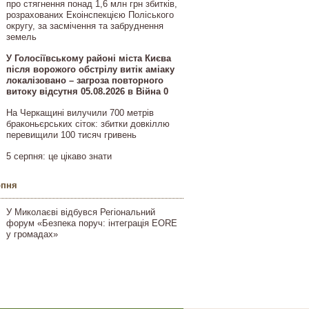
про стягнення понад 1,6 млн грн збитків,
розрахованих Екоінспекцією Поліського
округу, за засмічення та забруднення
земель
У Голосіївському районі міста Києва
після ворожого обстрілу витік аміаку
локалізовано – загроза повторного
витоку відсутня 05.08.2026 в Війна 0
На Черкащині вилучили 700 метрів
браконьєрських сіток: збитки довкіллю
перевищили 100 тисяч гривень
5 серпня: це цікаво знати
рпня
У Миколаєві відбувся Регіональний
форум «Безпека поруч: інтеграція EORE
у громадах»