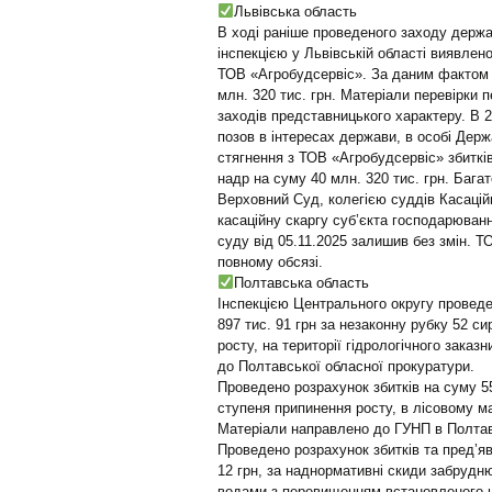
Львівська область
В ході раніше проведеного заходу держ
інспекцією у Львівській області виявлен
ТОВ «Агробудсервіс». За даним фактом І
млн. 320 тис. грн. Матеріали перевірки 
заходів представницького характеру. В 
позов в інтересах держави, в особі Держа
стягнення з ТОВ «Агробудсервіс» збиткі
надр на суму 40 млн. 320 тис. грн. Бага
Верховний Суд, колегією суддів Касацій
касаційну скаргу суб’єкта господарюван
суду від 05.11.2025 залишив без змін. Т
повному обсязі.
Полтавська область
Інспекцією Центрального округу проведе
897 тис. 91 грн за незаконну рубку 52 с
росту, на території гідрологічного зака
до Полтавської обласної прокуратури.
Проведено розрахунок збитків на суму 55
ступеня припинення росту, в лісовому м
Матеріали направлено до ГУНП в Полтавс
Проведено розрахунок збитків та пред’я
12 грн, за наднормативні скиди забрудню
водами з перевищенням встановленого 