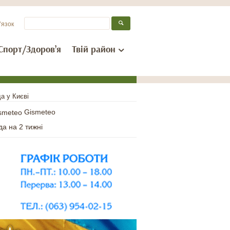
’язок
Спорт/Здоров’я
Твій район
а у Києві
Gismeteo
да на 2 тижні