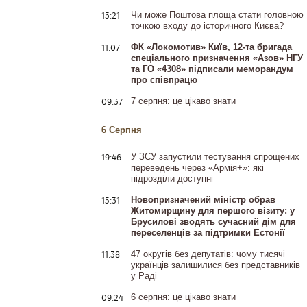
13:21
Чи може Поштова площа стати головною
точкою входу до історичного Києва?
11:07
ФК «Локомотив» Київ, 12-та бригада
спеціального призначення «Азов» НГУ
та ГО «4308» підписали меморандум
про співпрацю
09:37
7 серпня: це цікаво знати
6 Серпня
19:46
У ЗСУ запустили тестування спрощених
переведень через «Армія+»: які
підрозділи доступні
15:31
Новопризначений міністр обрав
Житомирщину для першого візиту: у
Брусилові зводять сучасний дім для
переселенців за підтримки Естонії
11:38
47 округів без депутатів: чому тисячі
українців залишилися без представників
у Раді
09:24
6 серпня: це цікаво знати