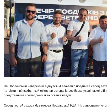
На Оболонській набережній відбувся «Гала-вечір поєдинків серед вете
патріотичний захід, який об’єднав ветеранів російсько-української вій
представників громадськості та органів влади.
Серед гостей заходу був голова Подільської РДА. На запрошення очі