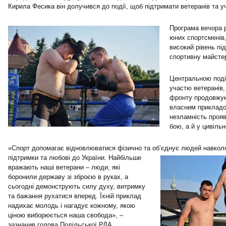
Кирила Фесика він долучився до події, щоб підтримати ветеранів та у
Програма вечора р
юних спортсменів
високий рівень пі
спортивну майстер
Центральною поді
участю ветеранів,
фронту продовжую
власним прикладо
незламність прояв
бою, а й у цивільн
«Спорт допомагає відновлюватися фізично та об’єднує людей
навколо
підтримки та любові до України. Найбільше
вражають наші ветерани – люди, які
боронили державу зі зброєю в руках, а
сьогодні демонструють силу духу, витримку
та бажання рухатися вперед. Їхній приклад
надихає молодь і нагадує кожному, якою
ціною виборюється наша свобода», –
зазначив голова Подільської РДА.