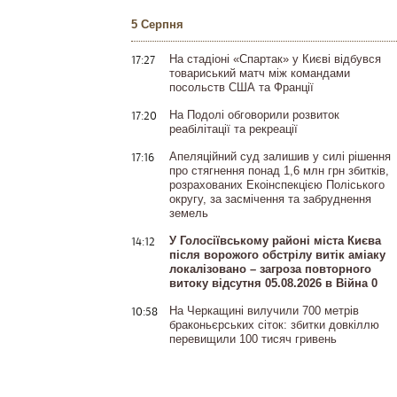
5 Серпня
17:27
На стадіоні «Спартак» у Києві відбувся
товариський матч між командами
посольств США та Франції
17:20
На Подолі обговорили розвиток
реабілітації та рекреації
17:16
Апеляційний суд залишив у силі рішення
про стягнення понад 1,6 млн грн збитків,
розрахованих Екоінспекцією Поліського
округу, за засмічення та забруднення
земель
14:12
У Голосіївському районі міста Києва
після ворожого обстрілу витік аміаку
локалізовано – загроза повторного
витоку відсутня 05.08.2026 в Війна 0
10:58
На Черкащині вилучили 700 метрів
браконьєрських сіток: збитки довкіллю
перевищили 100 тисяч гривень