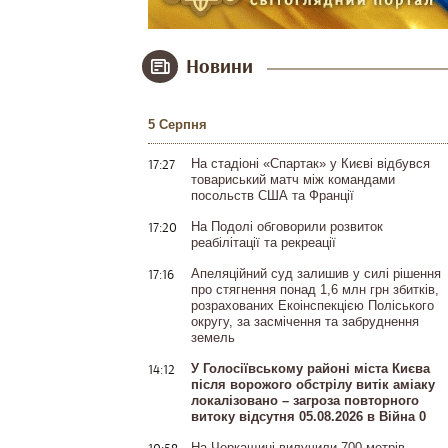
Новини
5 Серпня
17:27
На стадіоні «Спартак» у Києві відбувся
товариський матч між командами
посольств США та Франції
17:20
На Подолі обговорили розвиток
реабілітації та рекреації
17:16
Апеляційний суд залишив у силі рішення
про стягнення понад 1,6 млн грн збитків,
розрахованих Екоінспекцією Поліського
округу, за засмічення та забруднення
земель
14:12
У Голосіївському районі міста Києва
після ворожого обстрілу витік аміаку
локалізовано – загроза повторного
витоку відсутня 05.08.2026 в Війна 0
На Черкащині вилучили 700 метрів