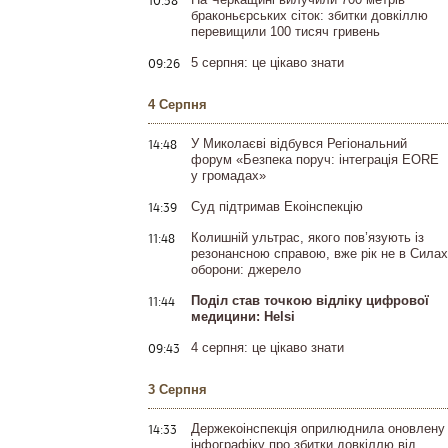
10:58
браконьєрських сіток: збитки довкіллю
перевищили 100 тисяч гривень
09:26
5 серпня: це цікаво знати
4 Серпня
14:48
У Миколаєві відбувся Регіональний
форум «Безпека поруч: інтеграція EORE
у громадах»
14:39
Суд підтримав Екоінспекцію
11:48
Колишній ультрас, якого пов’язують із
резонансною справою, вже рік не в Силах
оборони: джерело
11:44
Поділ став точкою відліку цифрової
медицини: Helsi
09:43
4 серпня: це цікаво знати
3 Серпня
14:33
Держекоінспекція оприлюднила оновлену
інфографіку про збитки довкіллю від