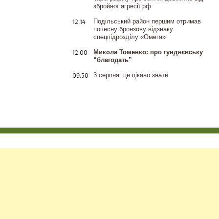
збройної агресії рф
12:14
Подільський район першим отримав
почесну бронзову відзнаку
спецпідрозділу «Омега»
12:00
Микола Томенко: про гундяєвську
“благодать”
09:30
3 серпня: це цікаво знати