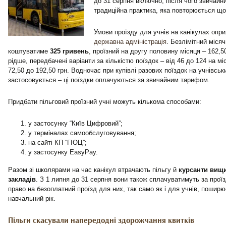
до 31 серпня включно, після чого звичайн
традиційна практика, яка повторюється що
Умови проїзду для учнів на канікулах оп
державна адміністрація
. Безлімітний міся
коштуватиме
325 гривень
, проїзний на другу половину місяця – 162,50
рідше, передбачені варіанти за кількістю поїздок – від 46 до 124 на міс
72,50 до 192,50 грн. Водночас при купівлі разових поїздок на учнівсь
застосовується – ці поїздки оплачуються за звичайним тарифом.
Придбати пільговий проїзний учні можуть кількома способами:
у застосунку “Київ Цифровий”;
у терміналах самообслуговування;
на сайті КП “ГІОЦ”;
у застосунку EasyPay.
Разом зі школярами на час канікул втрачають пільгу й
курсанти вищ
закладів
. З 1 липня до 31 серпня вони також сплачуватимуть за проїз
право на безоплатний проїзд для них, так само як і для учнів, пошир
навчальний рік.
Пільги скасували напередодні здорожчання квитків