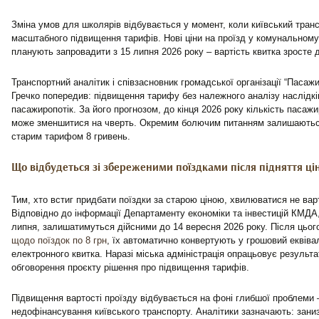
Зміна умов для школярів відбувається у момент, коли київський тран
масштабного підвищення тарифів. Нові ціни на проїзд у комунальному
планують запровадити з 15 липня 2026 року – вартість квитка зросте д
Транспортний аналітик і співзасновник громадської організації “Паса
Гречко попередив: підвищення тарифу без належного аналізу наслідкі
пасажиропотік. За його прогнозом, до кінця 2026 року кількість пасажи
може зменшитися на чверть. Окремим болючим питанням залишаються 
старим тарифом 8 гривень.
Що відбудеться зі збереженими поїздками після підняття ці
Тим, хто встиг придбати поїздки за старою ціною, хвилюватися не варт
Відповідно до інформації Департаменту економіки та інвестицій КМДА,
липня, залишатимуться дійсними до 14 вересня 2026 року. Після цьог
щодо поїздок по 8 грн
, їх автоматично конвертують у грошовий еквіва
електронного квитка. Наразі міська адміністрація опрацьовує результ
обговорення проєкту рішення про підвищення тарифів.
Підвищення вартості проїзду відбувається на фоні глибшої проблеми 
недофінансування київського транспорту. Аналітики зазначають: зан