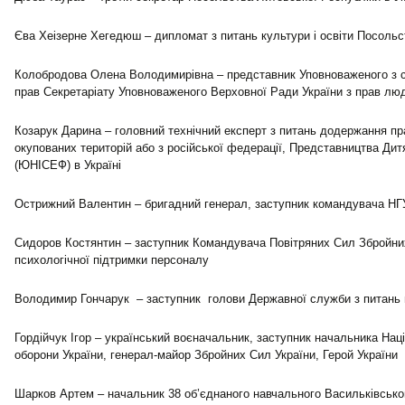
Єва Хеізерне Хегедюш – дипломат з питань культури і освіти Посольс
Колобродова Олена Володимирівна – представник Уповноваженого з с
прав Секретаріату Уповноваженого Верховної Ради України з прав лю
Козарук Дарина – головний технічний експерт з питань додержання пра
окупованих територій або з російської федерації, Представництва Д
(ЮНІСЕФ) в Україні
Острижний Валентин – бригадний генерал, заступник командувача НГ
Сидоров Костянтин – заступник Командувача Повітряних Сил Збройних
психологічної підтримки персоналу
Володимир Гончарук – заступник голови Державної служби з питань 
Гордійчук Ігор – український воєначальник, заступник начальника Нац
оборони України, генерал-майор Збройних Сил України, Герой України
Шарков Артем – начальник 38 об’єднаного навчального Васильківсько