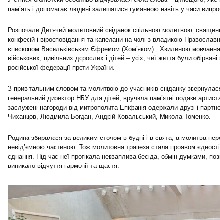
пам’ять і допомагає людині залишатися гуманною навіть у часи випро
Розпочали Дитячий молитовний сніданок спільною молитвою священн
конфесій і віросповідання та капелани на чолі з владикою Православн
єпископом Васильківським Єфремом (Хом’яком). Хвилиною мовчання
військових, цивільних дорослих і дітей – усіх, чиї життя були обірвані 
російської федерації проти України.
З привітальним словом та молитвою до учасників сніданку звернулас
генеральний директор НБУ для дітей, вручила пам’ятні подяки артиста
заслужені нагороди від митрополита Епіфанія одержали друзі і партне
Чиханцов, Людмила Богдан, Андрій Ковальський, Микола Томенко.
Родина збиралася за великим столом в будні і в свята, а молитва пе
невід’ємною частиною. Тож молитовна трапеза стала проявом єдності,
єднання. Під час неї протікала некваплива бесіда, обмін думками, по
виникало відчуття гармонії та щастя.