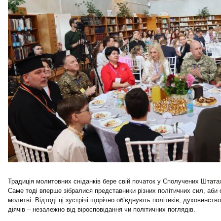
Традиція молитовних сніданків бере свій початок у Сполучених Штата
Саме тоді вперше зібралися представники різних політичних сил, аби с
молитві. Відтоді ці зустрічі щорічно об’єднують політиків, духовенство
діячів – незалежно від віросповідання чи політичних поглядів.