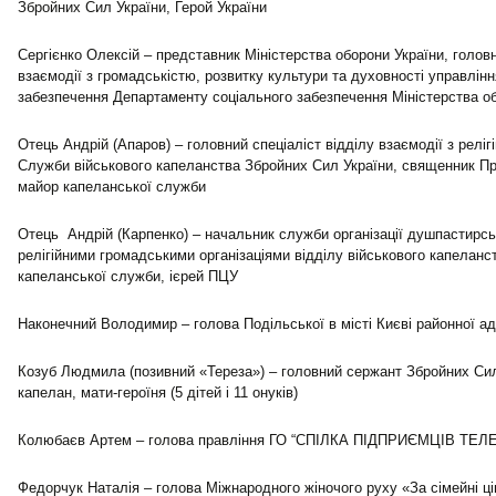
Збройних Сил України, Герой України
Сергієнко Олексій – представник Міністерства оборони України, головн
взаємодії з громадськістю, розвитку культури та духовності управлінн
забезпечення Департаменту соціального забезпечення Міністерства о
Отець Андрій (Апаров) – головний спеціаліст відділу взаємодії з реліг
Служби військового капеланства Збройних Сил України, священник Пр
майор капеланської служби
Отець Андрій (Карпенко) – начальник служби організації душпастирськ
релігійними громадськими організаціями відділу військового капелан
капеланської служби, ієрей ПЦУ
Наконечний Володимир – голова Подільської в місті Києві районної адм
Козуб Людмила (позивний «Тереза») – головний сержант Збройних Сил
капелан, мати-героїня (5 дітей і 11 онуків)
Колюбаєв Артем – голова правління ГО “СПІЛКА ПІДПРИЄМЦІВ ТЕЛЕ
Федорчук Наталія – голова Міжнародного жіночого руху «За сімейні ці