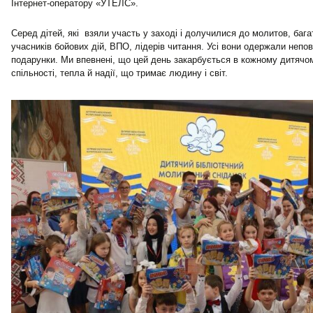
Інтернет-оператору «УТЕЛС».
Серед дітей, які взяли участь у заході і долучилися до молитов, багат
учасників бойових дій, ВПО, лідерів читання. Усі вони одержали неповт
подарунки. Ми впевнені, що цей день закарбується в кожному дитячом
спільності, тепла й надії, що тримає людину і світ.