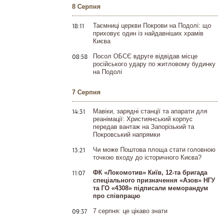
8 Серпня
18:11
Таємниці церкви Покрови на Подолі: що
приховує один із найдавніших храмів
Києва
08:58
Посол ОБСЄ вдруге відвідав місце
російського удару по житловому будинку
на Подолі
7 Серпня
14:31
Мавіки, зарядні станції та апарати для
реанімації: Християнський корпус
передав вантаж на Запорізький та
Покровський напрямки
13:21
Чи може Поштова площа стати головною
точкою входу до історичного Києва?
11:07
ФК «Локомотив» Київ, 12-та бригада
спеціального призначення «Азов» НГУ
та ГО «4308» підписали меморандум
про співпрацю
09:37
7 серпня: це цікаво знати