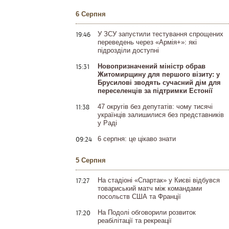
6 Серпня
19:46
У ЗСУ запустили тестування спрощених
переведень через «Армія+»: які
підрозділи доступні
15:31
Новопризначений міністр обрав
Житомирщину для першого візиту: у
Брусилові зводять сучасний дім для
переселенців за підтримки Естонії
11:38
47 округів без депутатів: чому тисячі
українців залишилися без представників
у Раді
09:24
6 серпня: це цікаво знати
5 Серпня
17:27
На стадіоні «Спартак» у Києві відбувся
товариський матч між командами
посольств США та Франції
17:20
На Подолі обговорили розвиток
реабілітації та рекреації