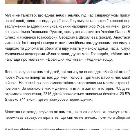
Музичне таїнство, що єднає небо і землю, під час сніданку усім прису
нашої нації, жива легенда української культури та світової хорової с
заслужений академічний український народний хор України імені Григо
співачка Ірина Ушаньова-Рудько; заслужена артистка України Олена Бі
Олексій Яковенко (саксофон), Серафима Шихалієва (вокал), Анастасі
читання). Їхні творчі номери стали емоційним нагадуванням про силу 
надихає та допомагає зберігати віру навіть у найскладніші часи. Сл
музичними шедеврами «Благослови, душе моя, Господа!», «Молитва з
«Балада про мальви», «Вранішня молитва», «Родина» тощо.
День вшанування пам’яті дітей, які загинули внаслідок збройної агресі
проти України повертає нас до імен, голосів і дитячих історій, чиє ма
війною. На п’ятий рік повномасштабного вторгнення ми маємо страшні 
повірити. За кожною з них – дитина, її ім’я, її життя, її історія: 705 ді
отримали поранення; 2316 дітей вважаються зниклими безвісти; 20 570
близько 744 тисячі дітей примусово переміщених.
Молитва на заході звучала як пам’ять, як знак любові, як присутність 
переживає втрату, як віра в те, що світло не зникає, поки його зберіг
У стінах бібліотеки особливо відчувалася сила слова – цілющого, яке 