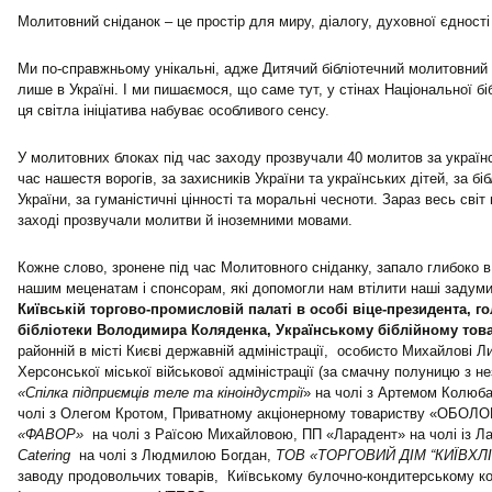
Молитовний сніданок – це простір для миру, діалогу, духовної єдності
Ми по-справжньому унікальні, адже Дитячий бібліотечний молитовний 
лише в Україні. І ми пишаємося, що саме тут, у стінах Національної бі
ця світла ініціатива набуває особливого сенсу.
У молитовних блоках під час заходу прозвучали 40 молитов за українс
час нашестя ворогів, за захисників України та українських дітей, за біб
України, за гуманістичні цінності та моральні чесноти. Зараз весь світ
заході прозвучали молитви й іноземними мовами.
Кожне слово, зронене під час Молитовного сніданку, запало глибоко 
нашим меценатам і спонсорам, які допомогли нам втілити наші задуми
Київській торгово-промисловій палаті в особі віце-президента, г
бібліотеки Володимира Коляденка, Українському біблійному това
районній в місті Києві державній адміністрації,
особисто Михайлові Ли
Херсонської міської військової адміністрації (за смачну полуницю з 
«Спілка підприємців теле та кіноіндустрії
» на чолі з Артемом Колюба
чолі з Олегом Кротом, Приватному акціонерному товариству «ОБОЛ
«ФАВОР»
на чолі з Раїсою Михайловою, ПП «Ларадент» на чолі із Л
Catering
на чолі з Людмилою Богдан,
ТОВ «ТОРГОВИЙ ДІМ “КИЇВХЛ
заводу продовольчих товарів, Київському булочно-кондитерському к