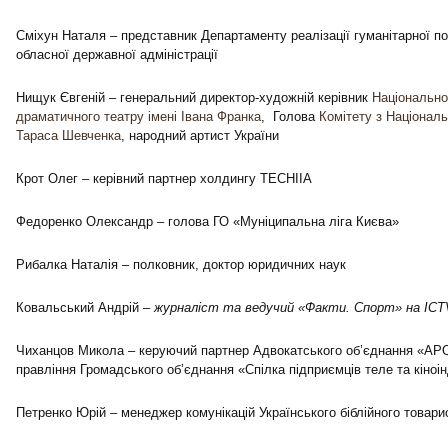
Сміхун Наталя – представник Департаменту реалізації гуманітарної по
обласної державної адміністрації
Нищук Євгеній – генеральний директор-художній керівник
Національно
драматичного театру імені Івана Франка
, Голова
Комітету з Національн
Тараса Шевченка
, народний артист України
Крот Олег – керівний партнер холдингу TECHIIA
Федоренко Олександр – голова ГО «Муніципальна ліга Києва»
Рибалка Наталія – полковник, доктор юридичних наук
Ковальський Андрій –
журналіст та ведучий «Факти. Спорт» на ICT
Чиханцов Микола – керуючий партнер Адвокатського об’єднання «АРО
правління Громадського об’єднання «Спілка підприємців теле та кіноін
Петренко Юрій – менеджер комунікацій Українського біблійного товари