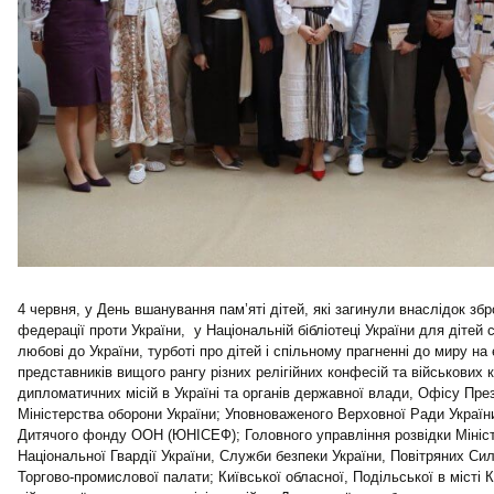
4 червня, у День вшанування пам’яті дітей, які загинули внаслідок збро
федерації проти України, у Національній бібліотеці України для дітей
любові до України, турботі про дітей і спільному прагненні до миру н
представників вищого рангу різних релігійних конфесій та військових 
дипломатичних місій в Україні та органів державної влади, Офісу Пре
Міністерства оборони України; Уповноваженого Верховної Ради Україн
Дитячого фонду ООН (ЮНІСЕФ); Головного управління розвідки Мініст
Національної Гвардії України, Служби безпеки України, Повітряних Си
Торгово-промислової палати; Київської обласної, Подільської в місті К