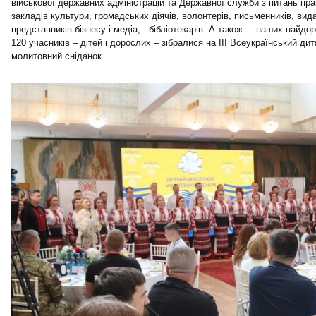
військової державних адміністрацій та Державної служби з питань прац
закладів культури, громадських діячів, волонтерів, письменників, вида
представників бізнесу і медіа, бібліотекарів. А також – наших найдо
120 учасників – дітей і дорослих – зібралися на ІІІ Всеукраїнський ди
молитовний сніданок.