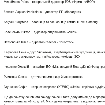
Михайлова Раїса – генеральний директор ТОВ «Фірма ФАВОР»
Захожа Лариса Феліксівна – директор ПП «Ларадент»
Богдан Людмила – власниця та засновниця компанії LVS Catering
Зеленський Віктор – директор видавництва «Авіаз»
Петровська Юлія – директор галереї «Лобортас»
Сафарова Рена – друг бібліотеки, азербайджанська художниця, майст
художнього живопису, мати військовослужбовця ЗСУ
Фещенко Олексій – аналітик БО «Міжнародний Благодійний Фонд гро
Рибакова Олена – дитяча письменниця й ілюстраторка
Глущенко Софія – інтернет-оператор (УТЕЛС) «Utels», керівник відділу
Ще до початку основного заходу почесні гості долучилися до Марафон
камеру імена загиблих дітей. Місія духовно-трагічна та водночас вели