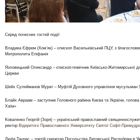
Серед почесних гостей події:
Владика Єфрем (Хомʼяк) – єпископ Васильківський ПЦУ, з благослов
Митрополита Епіфанія
Язловецький Олександр – єпископ-помічник Київсько-Житомирської ді
Церкви
Шейх Сулейманов Мурат – Муфтій Духовного управління мусульман 
Блайх Авраам – заступник Головного рабина Києва та України, голова
Хаїм»
Коваленко Георгій (Зоря) – український православний священнослужит
ректор
Відкритого Православного Університету Святої Софії-Премудро
Дюба Таурас – третій секретар Посольства Литовської Республіки в Ук