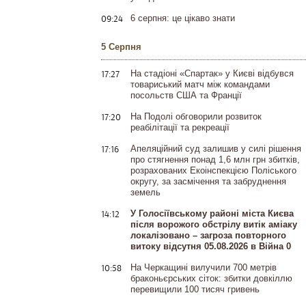
09:24
6 серпня: це цікаво знати
5 Серпня
17:27
На стадіоні «Спартак» у Києві відбувся
товариський матч між командами
посольств США та Франції
17:20
На Подолі обговорили розвиток
реабілітації та рекреації
17:16
Апеляційний суд залишив у силі рішення
про стягнення понад 1,6 млн грн збитків,
розрахованих Екоінспекцією Поліського
округу, за засмічення та забруднення
земель
14:12
У Голосіївському районі міста Києва
після ворожого обстрілу витік аміаку
локалізовано – загроза повторного
витоку відсутня 05.08.2026 в Війна 0
10:58
На Черкащині вилучили 700 метрів
браконьєрських сіток: збитки довкіллю
перевищили 100 тисяч гривень