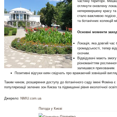
частину території. Мешка
оглянути оновлену локац
неперевершену красу та 
стало важливою подією 
та ботанічних колекцій м
Основні моменти заход
Локація, яка довгий час
громадськості, тепер від
охочим.
Відвідувачі мають змог
різноманіттям рослинного
залишався прихованим.
Позитивні відгуки киян свідчать про вражаючий зовнішній вигля
Таким чином, розширення доступу до ботанічного саду імені Фоміна є
популяризації зелених зон Києва та підвищенні рівня екологічної осві
Джерело:
NMIU.com.ua
Погода у Києві
Gismeteo