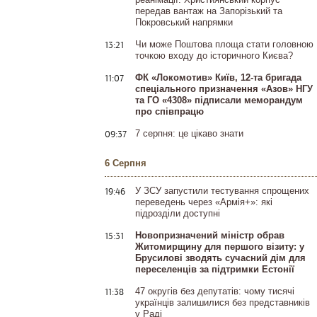
передав вантаж на Запорізький та
Покровський напрямки
13:21
Чи може Поштова площа стати головною
точкою входу до історичного Києва?
11:07
ФК «Локомотив» Київ, 12-та бригада
спеціального призначення «Азов» НГУ
та ГО «4308» підписали меморандум
про співпрацю
09:37
7 серпня: це цікаво знати
6 Серпня
19:46
У ЗСУ запустили тестування спрощених
переведень через «Армія+»: які
підрозділи доступні
15:31
Новопризначений міністр обрав
Житомирщину для першого візиту: у
Брусилові зводять сучасний дім для
переселенців за підтримки Естонії
11:38
47 округів без депутатів: чому тисячі
українців залишилися без представників
у Раді