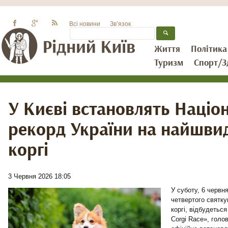
Всі новини
Зв’язок
Життя
Політика
Туризм
Спорт/З
У Києві встановлять Націо
рекорд України на найшви
коргі
3 Червня 2026 18:05
У суботу, 6 червн
четвертого святк
коргі, відбудеться
Corgi Race», голо