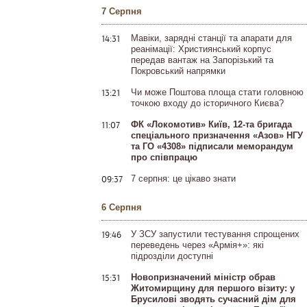
7 Серпня
14:31
Мавіки, зарядні станції та апарати для
реанімації: Християнський корпус
передав вантаж на Запорізький та
Покровський напрямки
13:21
Чи може Поштова площа стати головною
точкою входу до історичного Києва?
11:07
ФК «Локомотив» Київ, 12-та бригада
спеціального призначення «Азов» НГУ
та ГО «4308» підписали меморандум
про співпрацю
09:37
7 серпня: це цікаво знати
6 Серпня
19:46
У ЗСУ запустили тестування спрощених
переведень через «Армія+»: які
підрозділи доступні
15:31
Новопризначений міністр обрав
Житомирщину для першого візиту: у
Брусилові зводять сучасний дім для