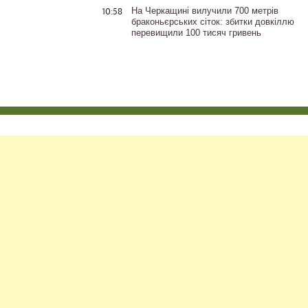
10:58
На Черкащині вилучили 700 метрів
браконьєрських сіток: збитки довкіллю
перевищили 100 тисяч гривень