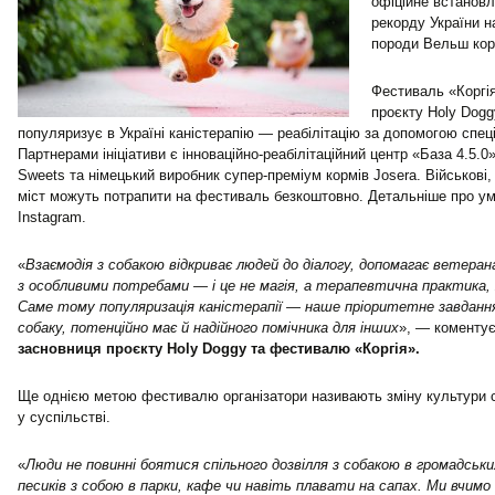
офіційне встанов
рекорду України 
породи Вельш корг
Фестиваль «Коргія
проєкту Holy Dogg
популяризує в Україні каністерапію — реабілітацію за допомогою спец
Партнерами ініціативи є інноваційно-реабілітаційний центр «База 4.5.0
Sweets та німецький виробник супер-преміум кормів Josera. Військові, 
міст можуть потрапити на фестиваль безкоштовно. Детальніше про у
Instagram.
«
Взаємодія з собакою відкриває людей до діалогу, допомагає ветеран
з особливими потребами — і це не магія, а терапевтична практика,
Саме тому популяризація каністерапії — наше пріоритетне завданн
собаку, потенційно має й надійного помічника для інших
», — коменту
засновниця проєкту Holy Doggy та фестивалю «Коргія».
Ще однією метою фестивалю організатори називають зміну культури 
у суспільстві.
«
Люди не повинні боятися спільного дозвілля з собакою в громадськ
песиків з собою в парки, кафе чи навіть плавати на сапах. Ми вчимо