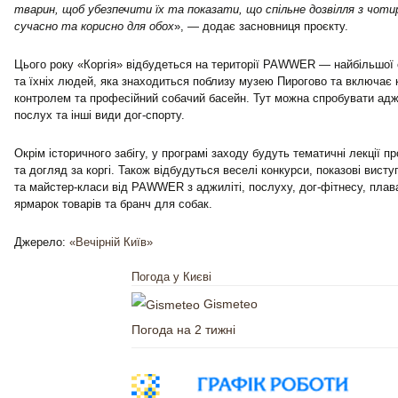
тварин, щоб убезпечити їх та показати, що спільне дозвілля з чот
сучасно та корисно для обох
», — додає засновниця проєкту.
Цього року «Коргія» відбудеться на території PAWWER — найбільшої 
та їхніх людей, яка знаходиться поблизу музею Пирогово та включає к
контролем та професійний собачий басейн. Тут можна спробувати аджил
послух та інші види дог-спорту.
Окрім історичного забігу, у програмі заходу будуть тематичні лекції пр
та догляд за коргі. Також відбудуться веселі конкурси, показові вист
та майстер-класи від PAWWER з аджиліті, послуху, дог-фітнесу, плава
ярмарок товарів та бранч для собак.
Джерело:
«Вечірній Київ»
Погода у Києві
Gismeteo
Погода на 2 тижні