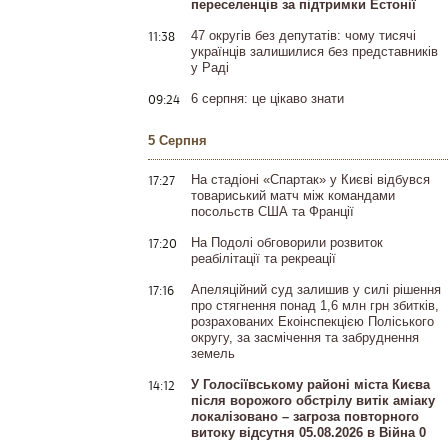
переселенців за підтримки Естонії
11:38
47 округів без депутатів: чому тисячі
українців залишилися без представників
у Раді
09:24
6 серпня: це цікаво знати
5 Серпня
17:27
На стадіоні «Спартак» у Києві відбувся
товариський матч між командами
посольств США та Франції
17:20
На Подолі обговорили розвиток
реабілітації та рекреації
17:16
Апеляційний суд залишив у силі рішення
про стягнення понад 1,6 млн грн збитків,
розрахованих Екоінспекцією Поліського
округу, за засмічення та забруднення
земель
14:12
У Голосіївському районі міста Києва
після ворожого обстрілу витік аміаку
локалізовано – загроза повторного
витоку відсутня 05.08.2026 в Війна 0