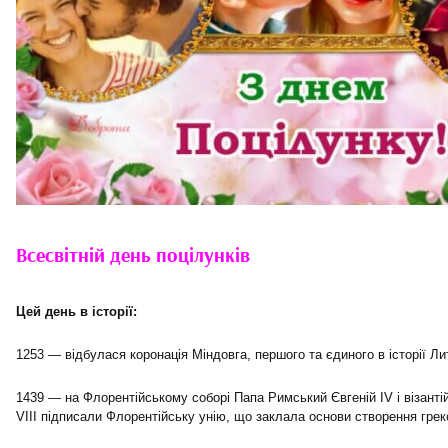
Всесвітній день поцілунків
Цей день в історії:
1253 — відбулася коронація Міндовга, першого та єдиного в історії Ли
1439 — на Флорентійському соборі Папа Римський Євгеній IV і візанті
VIII підписали Флорентійську унію, що заклала основи створення грек