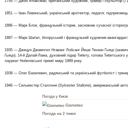
1755 — Джон Флаксман, британський художник, гравер і скульптор (†1
1851 — Іван Левинський, український архітектор, педагог, підприємець
1886 — Марк Блок, французький історик, засновник сучасної історіогр
1887 — Марк Шаґал, білоруський і французький художник-авангардис
1935 — Джецун Джампгел Нгаванг Лобсанг Йеше Тензин Гьяцо (зазви
Гьяцо
), 14-й Далай-Лама, духовний лідер Тибету, голова Тибетського у
лауреат Нобелівської премії миру 1989 року.
1938 — Олег Базилевич, радянський та український футболіст і трене
1946 — Сильвестер Сталлоне (Sylvester Stallone), американський акто
Погода у Києві
Gismeteo
Погода на 2 тижні