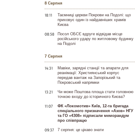
8 Серпня
18:11
Таємниці церкви Покрови на Подолі: що
приховує один із найдавніших храмів
Києва
08:58
Посол ОБСЄ вдруге відвідав місце
російського удару по житловому будинку
на Подолі
7 Серпня
14:31
Мавіки, зарядні станції та апарати для
реанімації: Християнський корпус
передав вантаж на Запорізький та
Покровський напрямки
13:21
Чи може Поштова площа стати головною
точкою входу до історичного Києва?
11:07
ФК «Локомотив» Київ, 12-та бригада
спеціального призначення «Азов» НГУ
та ГО «4308» підписали меморандум
про співпрацю
09:37
7 серпня: це цікаво знати