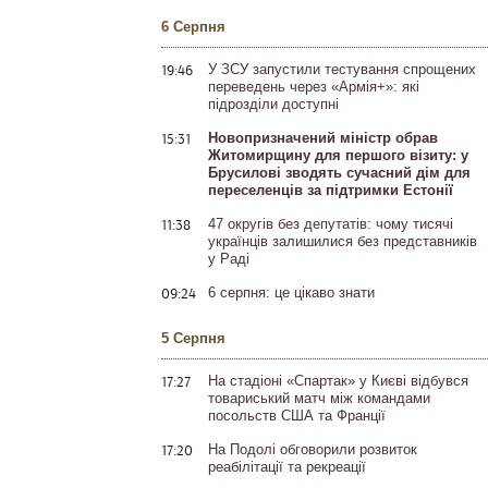
6 Серпня
19:46
У ЗСУ запустили тестування спрощених
переведень через «Армія+»: які
підрозділи доступні
15:31
Новопризначений міністр обрав
Житомирщину для першого візиту: у
Брусилові зводять сучасний дім для
переселенців за підтримки Естонії
11:38
47 округів без депутатів: чому тисячі
українців залишилися без представників
у Раді
09:24
6 серпня: це цікаво знати
5 Серпня
17:27
На стадіоні «Спартак» у Києві відбувся
товариський матч між командами
посольств США та Франції
17:20
На Подолі обговорили розвиток
реабілітації та рекреації