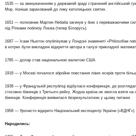
1535 — за звинуваченням у державній зраді страчений англійський гу
Мор, пізніше зарахований до лику католицьких святих.
1651 — полковник Мартин Небаба загинув у бою з переважаючими си
під Ріпками поблизу Лоєва (тепер Білорусь).
1687 — Ісаак Ньютон опублікував у Лондоні знамениті «Philosofiae natur
в котрих були викладені відкриття автора в галузі прикладної математ
1785 — долар став національною валютою США.
1918 — у Москві почалося збройне повстання лівих есерів проти більш
1938 — у Французькій республіці відбулася конференція, де розгляда
стосовно біженців з Третього рейху. Жодна країна не змогла взяти на
біженців. Конференція виявилася безрезультатною у цьому питанні.
1958 — Урочисто відкрито Національний експоцентр України («ВДНГ»).
Народились: