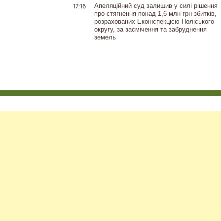
17:16
Апеляційний суд залишив у силі рішення
про стягнення понад 1,6 млн грн збитків,
розрахованих Екоінспекцією Поліського
округу, за засмічення та забруднення
земель