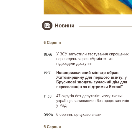
Новини
6 Серпня
19:46
У ЗСУ запустили тестування спрощених
переведень через «Армія+»: які
підрозділи доступні
15:31
Новопризначений міністр обрав
Житомирщину для першого візиту: у
Брусилові зводять сучасний дім для
переселенців за підтримки Естонії
11:38
47 округів без депутатів: чому тисячі
українців залишилися без представників
у Раді
09:24
6 серпня: це цікаво знати
5 Серпня