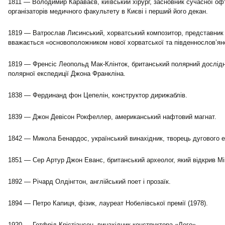
1811 — Володимир Караваєв, київський хірург, засновник сучасної офт
організаторів медичного факультету в Києві і перший його декан.
1819 — Ватрослав Лисинський, хорватський композитор, представник 
вважається «основоположником нової хорватської та південнослов’ян
1819 — Френсіс Леопольд Мак-Клінток, британський полярний дослідн
полярної експедиції Джона Франкліна.
1838 — Фердинанд фон Цепелін, конструктор дирижаблів.
1839 — Джон Девісон Рокфеллер, американський нафтовий магнат.
1842 — Микола Бенардос, український винахідник, творець дугового е
1851 — Сер Артур Джон Еванс, британський археолог, який відкрив Мі
1892 — Річард Олдінгтон, англійський поет і прозаїк.
1894 — Петро Капиця, фізик, лауреат Нобелівської премії (1978).
1920 — Готфрід Крістіансен, винахідник конструктора «Лего».