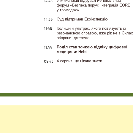
14:48
У Миколаєві відбувся Регіональний
форум «Безпека поруч: інтеграція EORE
у громадах»
14:39
Суд підтримав Екоінспекцію
11:48
Колишній ультрас, якого пов’язують із
резонансною справою, вже рік не в Силах
оборони: джерело
11:44
Поділ став точкою відліку цифрової
медицини: Helsi
09:43
4 серпня: це цікаво знати