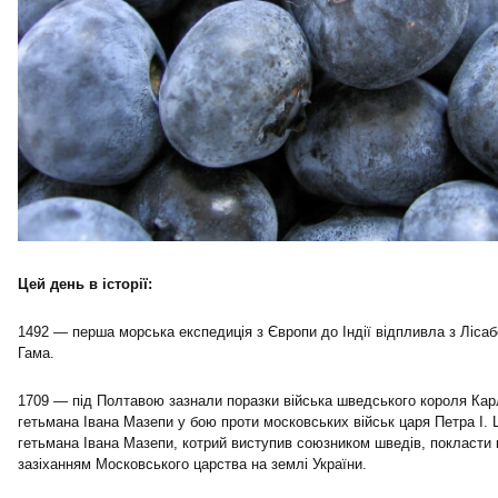
Цей день в історії:
1492 — перша морська експедиція з Європи до Індії відпливла з Лісаб
Гама.
1709 — під Полтавою зазнали поразки війська шведського короля Карла
гетьмана Івана Мазепи у бою проти московських військ царя Петра I.
гетьмана Івана Мазепи, котрий виступив союзником шведів, покласти 
зазіханням Московського царства на землі України.