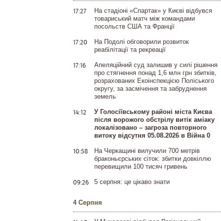
17:27
На стадіоні «Спартак» у Києві відбувся
товариський матч між командами
посольств США та Франції
17:20
На Подолі обговорили розвиток
реабілітації та рекреації
17:16
Апеляційний суд залишив у силі рішення
про стягнення понад 1,6 млн грн збитків,
розрахованих Екоінспекцією Поліського
округу, за засмічення та забруднення
земель
14:12
У Голосіївському районі міста Києва
після ворожого обстрілу витік аміаку
локалізовано – загроза повторного
витоку відсутня 05.08.2026 в Війна 0
10:58
На Черкащині вилучили 700 метрів
браконьєрських сіток: збитки довкіллю
перевищили 100 тисяч гривень
09:26
5 серпня: це цікаво знати
4 Серпня