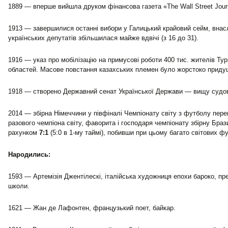
1889 — вперше вийшла друком фінансова газета «The Wall Street Jour
1913 — завершилися останні вибори у Галицький крайовий сейм, внасл
українських депутатів збільшилася майже вдвічі (з 16 до 31).
1916 — указ про мобілізацію на примусові роботи 400 тис. жителів Тур
областей. Масове повстання казахських племен було жорстоко приду
1918 — створено Державний сенат Української Держави — вищу судов
2014 — збірна Німеччини у півфіналі Чемпіонату світу з футболу перем
разового чемпіона світу, фаворита і господаря чемпіонату збірну Браз
рахунком
7:1
(5:0 в 1-му таймі), побивши при цьому багато світових ф
Народились:
1593 — Артемізія Джентілескі, італійська художниця епохи бароко, п
школи.
1621 — Жан де Лафонтен, французький поет, байкар.