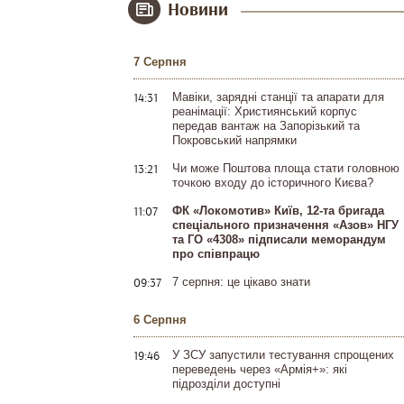
Новини
7 Серпня
14:31
Мавіки, зарядні станції та апарати для
реанімації: Християнський корпус
передав вантаж на Запорізький та
Покровський напрямки
13:21
Чи може Поштова площа стати головною
точкою входу до історичного Києва?
11:07
ФК «Локомотив» Київ, 12-та бригада
спеціального призначення «Азов» НГУ
та ГО «4308» підписали меморандум
про співпрацю
09:37
7 серпня: це цікаво знати
6 Серпня
19:46
У ЗСУ запустили тестування спрощених
переведень через «Армія+»: які
підрозділи доступні