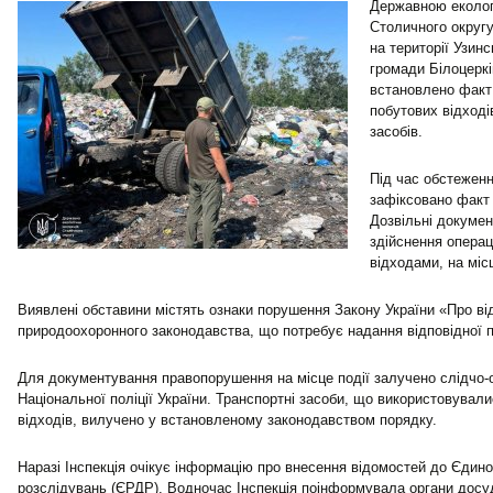
Державною еколог
Столичного округу
на території Узинс
громади Білоцеркі
встановлено факт
побутових відході
засобів.
Під час обстеженн
зафіксовано факт 
Дозвільні докуме
здійснення операц
відходами, на місц
Виявлені обставини містять ознаки порушення Закону України «Про ві
природоохоронного законодавства, що потребує надання відповідної п
Для документування правопорушення на місце події залучено слідчо-
Національної поліції України. Транспортні засоби, що використовувал
відходів, вилучено у встановленому законодавством порядку.
Наразі Інспекція очікує інформацію про внесення відомостей до Єдин
розслідувань (ЄРДР). Водночас Інспекція поінформувала органи досу