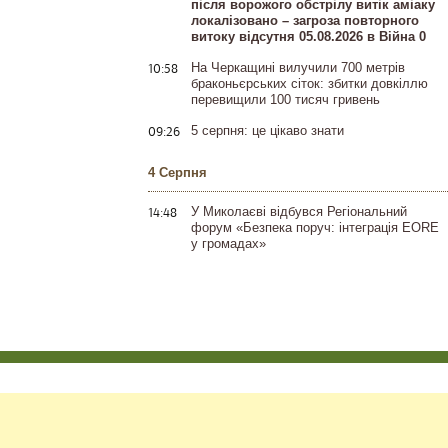
після ворожого обстрілу витік аміаку
локалізовано – загроза повторного
витоку відсутня 05.08.2026 в Війна 0
10:58
На Черкащині вилучили 700 метрів
браконьєрських сіток: збитки довкіллю
перевищили 100 тисяч гривень
09:26
5 серпня: це цікаво знати
4 Серпня
14:48
У Миколаєві відбувся Регіональний
форум «Безпека поруч: інтеграція EORE
у громадах»