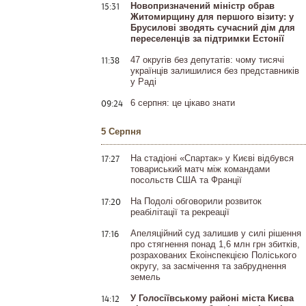
15:31
Новопризначений міністр обрав
Житомирщину для першого візиту: у
Брусилові зводять сучасний дім для
переселенців за підтримки Естонії
11:38
47 округів без депутатів: чому тисячі
українців залишилися без представників
у Раді
09:24
6 серпня: це цікаво знати
5 Серпня
17:27
На стадіоні «Спартак» у Києві відбувся
товариський матч між командами
посольств США та Франції
17:20
На Подолі обговорили розвиток
реабілітації та рекреації
17:16
Апеляційний суд залишив у силі рішення
про стягнення понад 1,6 млн грн збитків,
розрахованих Екоінспекцією Поліського
округу, за засмічення та забруднення
земель
14:12
У Голосіївському районі міста Києва