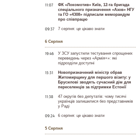
11:07
ФК «Локомотив» Київ, 12-та бригада
спеціального призначення «Азов» НГУ
та ГО «4308» підписали меморандум
про співпрацю
09:37
7 серпня: це цікаво знати
6 Серпня
19:46
У ЗСУ запустили тестування спрощених
переведень через «Армія+»: які
підрозділи доступні
15:31
Новопризначений міністр обрав
Житомирщину для першого візиту: у
Брусилові зводять сучасний дім для
переселенців за підтримки Естонії
11:38
47 округів без депутатів: чому тисячі
українців залишилися без представників
у Раді
09:24
6 серпня: це цікаво знати
5 Серпня