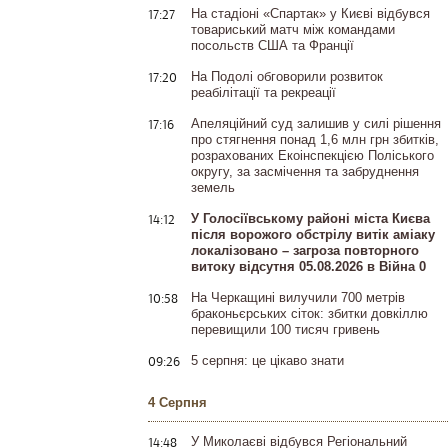
17:27
На стадіоні «Спартак» у Києві відбувся
товариський матч між командами
посольств США та Франції
17:20
На Подолі обговорили розвиток
реабілітації та рекреації
17:16
Апеляційний суд залишив у силі рішення
про стягнення понад 1,6 млн грн збитків,
розрахованих Екоінспекцією Поліського
округу, за засмічення та забруднення
земель
14:12
У Голосіївському районі міста Києва
після ворожого обстрілу витік аміаку
локалізовано – загроза повторного
витоку відсутня 05.08.2026 в Війна 0
10:58
На Черкащині вилучили 700 метрів
браконьєрських сіток: збитки довкіллю
перевищили 100 тисяч гривень
09:26
5 серпня: це цікаво знати
4 Серпня
14:48
У Миколаєві відбувся Регіональний