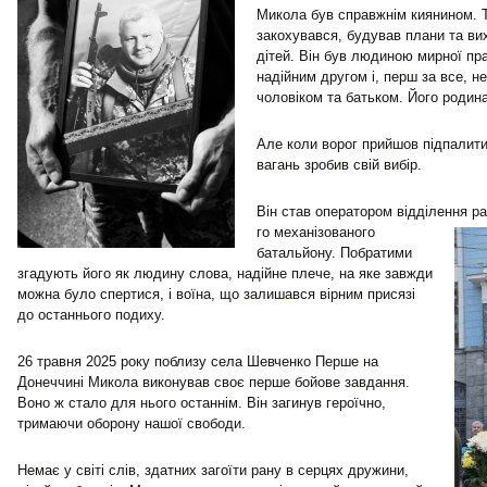
Микола був справжнім киянином. Т
закохувався, будував плани та ви
дітей. Він був людиною мирної пр
надійним другом і, перш за все, 
чоловіком та батьком. Його родина
Але коли ворог прийшов підпалити
вагань зробив свій вибір.
Він став оператором відділення ра
го
механізованого
батальйону. Побратими
згадують його як людину слова, надійне плече, на яке завжди
можна було спертися, і воїна, що залишався вірним присязі
до останнього подиху.
26 травня 2025 року поблизу села Шевченко Перше на
Донеччині Микола виконував своє перше бойове завдання.
Воно ж стало для нього останнім. Він загинув героїчно,
тримаючи оборону нашої свободи.
Немає у світі слів, здатних загоїти рану в серцях дружини,