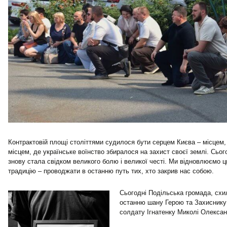
Контрактовій площі століттями судилося бути серцем Києва – місцем, 
місцем, де українське воїнство збиралося на захист своєї землі. Сьог
знову стала свідком великого болю і великої честі. Ми відновлюємо ц
традицію – проводжати в останню путь тих, хто закрив нас собою.
Сьогодні Подільська громада, схи
останню шану Герою та Захиснику
солдату Ігнатенку Миколі Олексан