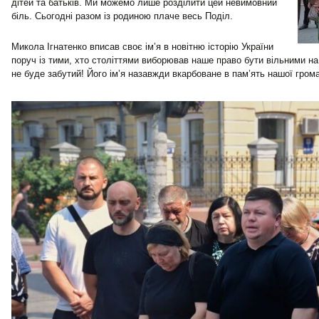
дітей та батьків. Ми можемо лише розділити цей невимовний
біль. Сьогодні разом із родиною плаче весь Поділ.
Микола Ігнатенко вписав своє ім’я в новітню історію України
поруч із тими, хто століттями виборював наше право бути вільними на
не буде забутий! Його ім’я назавжди вкарбоване в пам’ять нашої гром