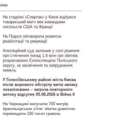
рпня
На стадіоні «Спартак» у Києві відбувся
товариський матч між командами
посольств США та Франції
На Подолі обговорили розвиток
реабілітації та рекреації
Апеляційний суд залишив у силі рішення
про стягнення понад 1,6 млн грн збитків,
розрахованих Екоінспекцією Поліського
округу, за засмічення та забруднення
земель
У Голосіївському районі міста Києва
після ворожого обстрілу витік аміаку
локалізовано – загроза повторного
витоку відсутня 05.08.2026 в Війна 0
На Черкащині вилучили 700 метрів
браконьєрських сіток: збитки довкіллю
перевищили 100 тисяч гривень