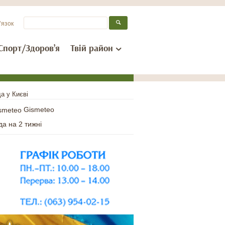
’язок
Спорт/Здоров’я
Твій район
а у Києві
Gismeteo
да на 2 тижні