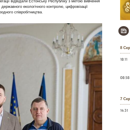
егації відвідали Естонську Республіку з метою вивчення
 державного екологічного контролю, цифровізації
родного співробітництва.
8 Се
18:11
08:58
7 Се
14:31