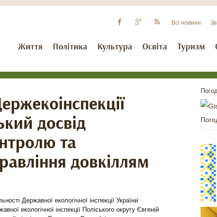
Всі новини
Зв
Життя
Політика
Культура
Освіта
Туризм
Погод
ержекоінспекції
ький досвід
Пого
онтролю та
правління довкіллям
ьності Державної екологічної інспекції України
вної екологічної інспекції Поліського округу Євгеній