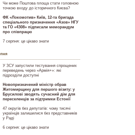
Чи може Поштова площа стати головною
точкою входу до історичного Києва?
ФК «Локомотив» Київ, 12-та бригада
спеціального призначення «Азов» НГУ
та ГО «4308» підписали меморандум
про співпрацю
7 серпня: це цікаво знати
рпня
У ЗСУ запустили тестування спрощених
переведень через «Армія+»: які
підрозділи доступні
Новопризначений міністр обрав
Житомирщину для першого візиту: у
Брусилові зводять сучасний дім для
переселенців за підтримки Естонії
47 округів без депутатів: чому тисячі
українців залишилися без представників
у Раді
6 серпня: це цікаво знати