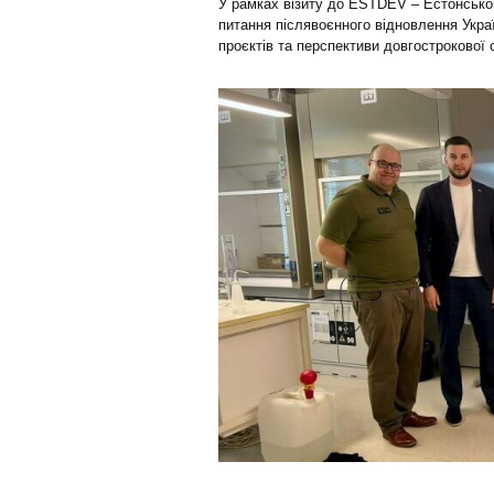
У рамках візиту до ESTDEV – Естонсько
питання післявоєнного відновлення Украї
проєктів та перспективи довгострокової 