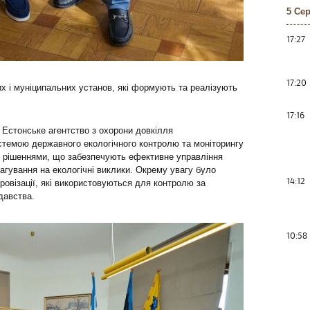
5 Се
17:27
17:20
х і муніципальних установ, які формують та реалізують
17:16
 Естонське агентство з охорони довкілля
стемою державного екологічного контролю та моніторингу
 рішеннями, що забезпечують ефективне управління
гування на екологічні виклики. Окрему увагу було
14:12
овізації, які використовуються для контролю за
давства.
10:58