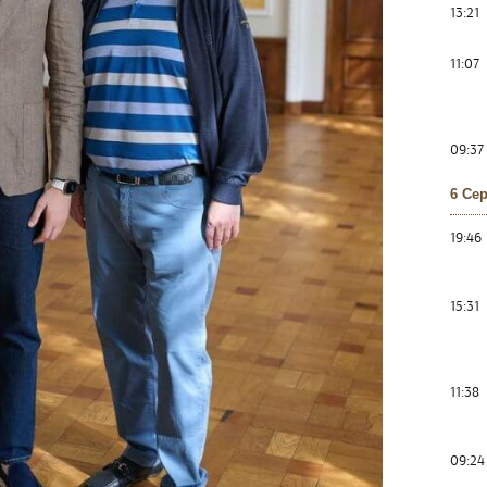
13:21
11:07
09:37
6 Се
19:46
15:31
11:38
09:24