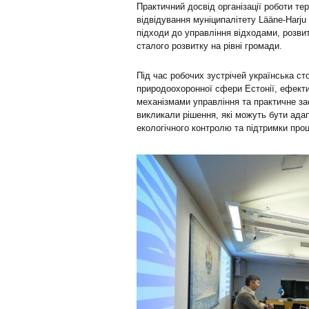
Практичний досвід організації роботи те
відвідування муніципалітету Lääne-Harju 
підходи до управління відходами, розвит
сталого розвитку на рівні громади.
Під час робочих зустрічей українська ст
природоохоронної сфери Естонії, ефекти
механізмами управління та практичне за
викликали рішення, які можуть бути ада
екологічного контролю та підтримки про