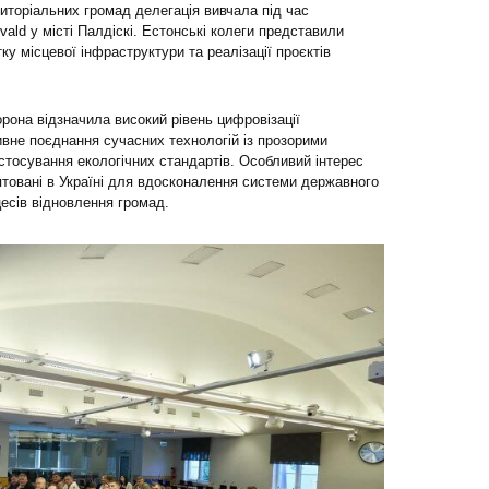
риторіальних громад делегація вивчала під час
vald у місті Палдіскі. Естонські колеги представили
ку місцевої інфраструктури та реалізації проєктів
орона відзначила високий рівень цифровізації
вне поєднання сучасних технологій із прозорими
стосування екологічних стандартів. Особливий інтерес
птовані в Україні для вдосконалення системи державного
цесів відновлення громад.