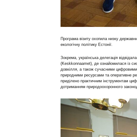
Програма візиту охопила низку державни
екологічну політику Естонії.
Зокрема, українська делегація відвідала
(Keskkonnaamet), де ознайомилася із си
довкілля, а також сучасними цифровими
природними ресурсами та оперативне реа
приділено практичним інструментам цифр
дотриманням природоохоронного законо