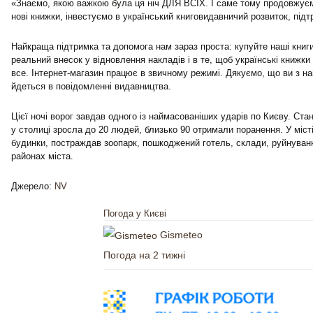
«Знаємо, якою важкою була ця ніч ДЛЯ ВСІХ. І саме тому продовжує
нові книжки, інвестуємо в український книговидавничий розвиток, під
Найкраща підтримка та допомога нам зараз проста: купуйте наші кни
реальний внесок у відновлення накладів і в те, щоб українські книжки
все. Інтернет-магазин працює в звичному режимі. Дякуємо, що ви з н
йдеться в повідомленні видавництва.
Цієї ночі ворог завдав одного із наймасованіших ударів по Києву. Стан
у столиці зросла до 20 людей, близько 90 отримали поранення. У міст
будинки, постраждав зоопарк, пошкоджений готель, склади, руйнуванн
районах міста.
Джерело:
NV
Погода у Києві
Gismeteo
Погода на 2 тижні