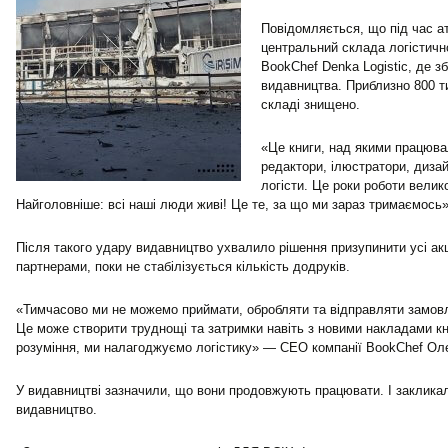
Повідомляється, що під час а
центральний склада логістичн
BookChef Denka Logistic, де з
видавництва. Приблизно 800 ти
складі знищено.
«Це книги, над якими працюва
редактори, ілюстратори, диза
логісти. Це роки роботи велико
Найголовніше: всі наші люди живі! Це те, за що ми зараз тримаємось»,
Після такого удару видавництво ухвалило рішення призупинити усі акц
партнерами, поки не стабілізується кількість додруків.
«Тимчасово ми не можемо приймати, обробляти та відправляти замов
Це може створити труднощі та затримки навіть з новими накладами кн
розуміння, ми налагоджуємо логістику» — CEO компанії BookChef Оле
У видавництві зазначили, що вони продовжують працювати. І закликал
видавництво.