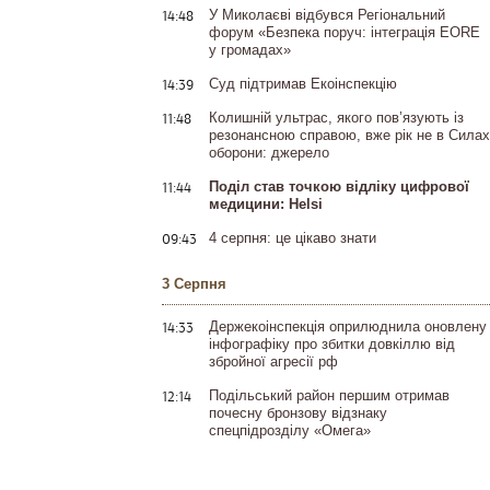
14:48
У Миколаєві відбувся Регіональний
форум «Безпека поруч: інтеграція EORE
у громадах»
14:39
Суд підтримав Екоінспекцію
11:48
Колишній ультрас, якого пов’язують із
резонансною справою, вже рік не в Силах
оборони: джерело
11:44
Поділ став точкою відліку цифрової
медицини: Helsi
09:43
4 серпня: це цікаво знати
3 Серпня
14:33
Держекоінспекція оприлюднила оновлену
інфографіку про збитки довкіллю від
збройної агресії рф
12:14
Подільський район першим отримав
почесну бронзову відзнаку
спецпідрозділу «Омега»