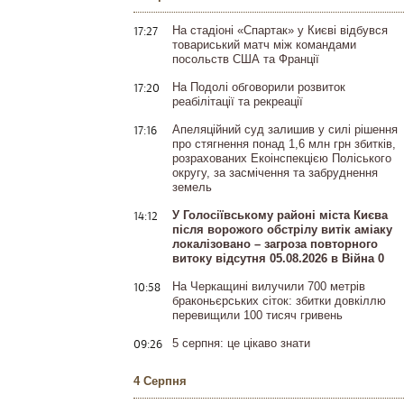
17:27
На стадіоні «Спартак» у Києві відбувся
товариський матч між командами
посольств США та Франції
17:20
На Подолі обговорили розвиток
реабілітації та рекреації
17:16
Апеляційний суд залишив у силі рішення
про стягнення понад 1,6 млн грн збитків,
розрахованих Екоінспекцією Поліського
округу, за засмічення та забруднення
земель
14:12
У Голосіївському районі міста Києва
після ворожого обстрілу витік аміаку
локалізовано – загроза повторного
витоку відсутня 05.08.2026 в Війна 0
10:58
На Черкащині вилучили 700 метрів
браконьєрських сіток: збитки довкіллю
перевищили 100 тисяч гривень
09:26
5 серпня: це цікаво знати
4 Серпня