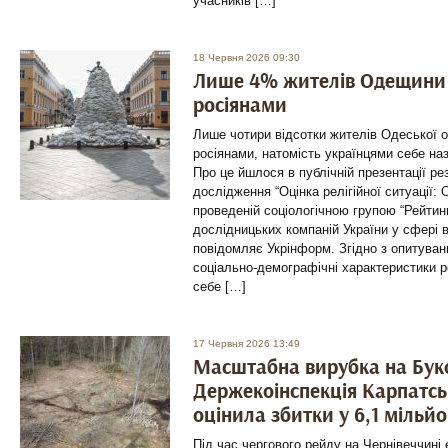
учасників […]
18 Червня 2026 09:30
Лише 4% жителів Одещини
росіянами
Лише чотири відсотки жителів Одеської 
росіянами, натомість українцями себе на
Про це йшлося в публічній презентації рез
дослідження “Оцінка релігійної ситуації: 
проведеній соціологічною групою “Рейтинг
дослідницьких компаній України у сфері 
повідомляє Укрінформ. Згідно з опитуван
соціально-демографічні характеристики р
себе […]
17 Червня 2026 13:49
Масштабна вирубка на Буко
Держекоінспекція Карпатсь
оцінила збитки у 6,1 мільй
Під час чергового рейду на Чернівеччині 