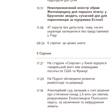
підрозділи доступні
15:31
Новопризначений міністр обрав
Житомирщину для першого візиту: у
Брусилові зводять сучасний дім для
переселенців за підтримки Естонії
11:38
47 округів без депутатів: чому тисячі
українців залишилися без представників
у Раді
09:24
6 серпня: це цікаво знати
5 Серпня
17:27
На стадіоні «Спартак» у Києві відбувся
товариський матч між командами
посольств США та Франції
17:20
На Подолі обговорили розвиток
реабілітації та рекреації
17:16
Апеляційний суд залишив у силі рішення
про стягнення понад 1,6 млн грн збитків,
розрахованих Екоінспекцією Поліського
округу, за засмічення та забруднення
земель