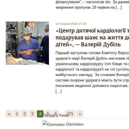
фінансування”, – наголосив він. За даним
звернення пролунає 18 червня на […]
10 Червня 2026 17:19
«Центр дитячої кардіології т
подарував шанс на життя д
дітей», — Валерій Дубіль
Перший заступник голови Комітету Верхов
здоров’я нації Валерій Дубіль висловив 
українському кардіохірургу Іллі Ємцю та
кардіології та кардіохірургії на тлі суспі
майбутнього закладу. За словами Валерія 
системі охорони здоров’я мають бути сп
посилення медичної допомоги пацієнтам,
[…]
«
1
2
3
4
5
6
...
271
»
Погода у Києві
Gismeteo