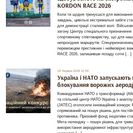
KORDON RACE 2026
Коли ти щодня тренуєшся для виконання
завдань, цивільні екстремальні забіги 
для демонстрації сталевої волі. Військо
загону Центру спеціального призначення
спортивному співтовариству, що для наши
непрохідних маршрутів. Спецпризначене
переможцем престижних і неймовірно ва
RACE 2026, залишивши позаду сотні […]
19 Червня 2026 11:50
Україна і НАТО запускають 
блокування ворожих аерод
Командування НАТО з трансформації (All
та спільний центр НАТО-Україна з аналізу,
(JATEC) оголосили інноваційний конкурс Per
спрямований на пошук рішень для постій
противника. Призовий фонд ініціативи ста
Мета челенджу – пошук рішень для трив
використання аеродромної інфраструктури 