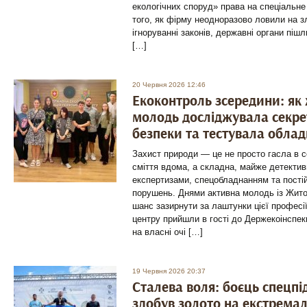
екологічних споруд» права на спеціальне
того, як фірму неодноразово ловили на зл
ігноруванні законів, державні органи піш
[…]
20 Червня 2026 12:46
Екоконтроль зсередини: як
молодь досліджувала секре
безпеки та тестувала облад
Захист природи — це не просто гасла в 
сміття вдома, а складна, майже детектив
експертизами, спецобладнанням та пості
порушень. Днями активна молодь із Жит
шанс зазирнути за лаштунки цієї професі
центру прийшли в гості до Держекоінспекц
на власні очі […]
19 Червня 2026 20:37
Сталева воля: боєць спецпі
здобув золото на екстрема