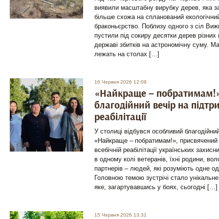
виявили масштабну вирубку дерев, яка 
більше схожа на спланований екологічний
браконьєрство. Поблизу одного з сіл Виж
пустили під сокиру десятки дерев різних 
державі збитків на астрономічну суму. Ма
лежать на столах […]
16 Червня 2026 12:09
«Найкраще – побратимам!»:
благодійний вечір на підтр
реабілітації
У столиці відбувся особливий благодійний
«Найкраще – побратимам!», присвячений 
всебічній реабілітації українських захисни
в одному колі ветеранів, їхні родини, во
партнерів – людей, які розуміють одне од
Головною темою зустрічі стало унікальне
яке, загартувавшись у боях, сьогодні […]
15 Червня 2026 13:31