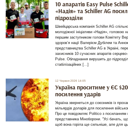
10 апаратів Easy Pulse Schil
«Надія» та Schiller AG пос
підрозділи
Швейцарська компанія Schiller AG спіль
молодіжної ініціативи «Надія», головою 
першим заступником голови Комітету Вер
здоров’я нації Валерієм Дубілем та Анн
представництва Schiller AG в Украіні, пе
захисників 10 сучасних апаратів серцево-
Pulse. Обладнання вирушить до підрозділ
стабілізаційних […]
12 Червня 2026 14:05
Україна проситиме у ЄС $2
посилення ударів
Україна звернеться до союзників із прох
мільярдів доларів для посилення військо
Про це повідомляє Politico з посиланням
представника Міноборони. “Усі бачать, що
щоб вона горіла ще сильніше, але для ць