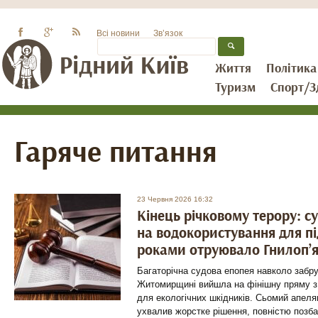
Всі новини
Зв’язок
Життя
Політика
Туризм
Спорт/З
Гаряче питання
23 Червня 2026 16:32
Кінець річковому терору: су
на водокористування для пі
роками отруювало Гнилоп’я
Багаторічна судова епопея навколо забру
Житомирщині вийшла на фінішну пряму з
для екологічних шкідників. Сьомий апеля
ухвалив жорстке рішення, повністю поз