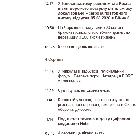
14:12
У Голосіївському районі міста Києва
після ворожого обстрілу витік аміаку
локалізовано – загроза повторного
витоку відсутня 05.08.2026 в Війна 0
10:58
На Черкащині вилучили 700 метрів
браконьєрських сіток: збитки довкіллю
перевищили 100 тисяч гривень
09:26
5 серпня: це цікаво знати
4 Серпня
14:48
У Миколаєві відбувся Регіональний
форум «Безпека поруч: інтеграція EORE
у громадах»
14:39
Суд підтримав Екоінспекцію
11:48
Колишній ультрас, якого пов’язують із
резонансною справою, вже рік не в Силах
оборони: джерело
11:44
Поділ став точкою відліку цифрової
медицини: Helsi
09:43
4 серпня: це цікаво знати