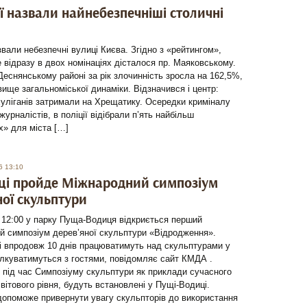
ії назвали найнебезпечніші столичні
азвали небезпечні вулиці Києва. Згідно з «рейтингом»,
 відразу в двох номінаціях дісталося пр. Маяковському.
Деснянському районі за рік злочинність зросла на 162,5%,
вище загальноміської динаміки. Відзначився і центр:
уліганів затримали на Хрещатику. Осередки криміналу
журналістів, в поліції відібрали п’ять найбільш
х» для міста […]
6 13:10
ці пройде Міжнародний симпозіум
ної скульптури
 12:00 у парку Пуща-Водиця відкриється перший
й симпозіум дерев’яної скульптури «Відродження».
і впродовж 10 днів працюватимуть над скульптурами у
ілкуватимуться з гостями, повідомляє сайт КМДА .
 під час Симпозіуму скульптури як приклади сучасного
вітового рівня, будуть встановлені у Пущі-Водиці.
допоможе привернути увагу скульпторів до використання