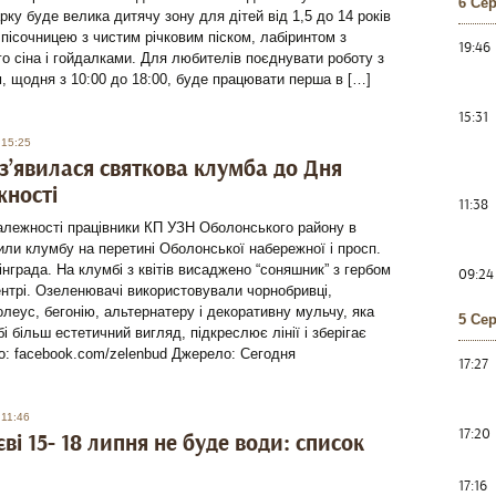
6 Се
арку буде велика дитячу зону для дітей від 1,5 до 14 років
 пісочницею з чистим річковим піском, лабіринтом з
19:46
о сіна і гойдалками. Для любителів поєднувати роботу з
, щодня з 10:00 до 18:00, буде працювати перша в […]
15:31
 15:25
 з’явилася святкова клумба до Дня
ності
11:38
алежності працівники КП УЗН Оболонського району в
или клумбу на перетині Оболонської набережної і просп.
інграда. На клумбі з квітів висаджено “соняшник” з гербом
09:24
ентрі. Озеленювачі використовували чорнобривці,
олеус, бегонію, альтернатеру і декоративну мульчу, яка
5 Се
і більш естетичний вигляд, підкреслює лінії і зберігає
о: facebook.com/zelenbud Джерело: Сегодня
17:27
 11:46
17:20
єві 15- 18 липня не буде води: список
17:16