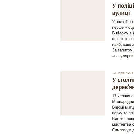
У поліц
вулиці
У поліції н
перше місце
В цілому в 
що істотно 
найбільше х
За запитом 
«популярни
13 Червня 201
У столи
дерев’я
17 червня о
Міжнародни
Відомі митц
парку та сп
Виготовлені
мистецтва с
Симпозіум 