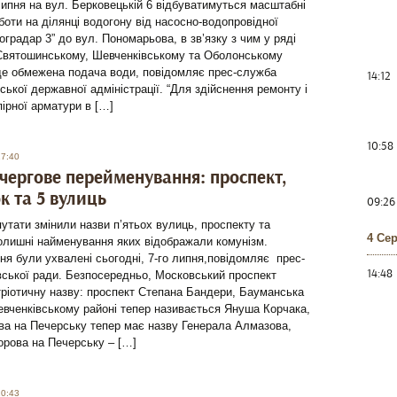
липня на вул. Берковецькій 6 відбуватимуться масштабні
боти на ділянці водогону від насосно-водопровідної
ноградар 3” до вул. Пономарьова, в зв’язку з чим у ряді
 Святошинському, Шевченківському та Оболонському
де обмежена подача води, повідомляє прес-служба
14:12
іської державної адміністрації. “Для здійснення ремонту і
ірної арматури в […]
10:58
17:40
 чергове перейменування: проспект,
к та 5 вулиць
09:26
путати змінили назви п’ятьох вулиць, проспекту та
4 Се
олишні найменування яких відображали комунізм.
я були ухвалені сьогодні, 7-го липня,повідомляє прес-
14:48
вської ради. Безпосередньо, Московський проспект
ріотичну назву: проспект Степана Бандери, Бауманська
вченківському районі тепер називається Януша Корчака,
ва на Печерську тепер має назву Генерала Алмазова,
орова на Печерську – […]
10:43