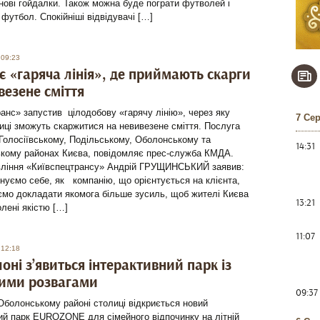
нові гойдалки. Також можна буде пограти футволей і
футбол. Спокійніші відвідувачі […]
 09:23
 є «гаряча лінія», де приймають скарги
везене сміття
анс» запустив цілодобову «гарячу лінію», через яку
7 Се
иці зможуть скаржитися на невивезене сміття. Послуга
Голосіївському, Подільському, Оболонському та
14:31
кому районах Києва, повідомляє прес-служба КМДА.
вління «Київспецтрансу» Андрій ГРУЩИНСЬКИЙ заявив:
нуємо себе, як компанію, що орієнтується на клієнта,
ємо докладати якомога більше зусиль, щоб жителі Києва
13:21
лені якістю […]
11:07
 12:18
оні з’явиться інтерактивний парк із
ими розвагами
09:37
Оболонському районі столиці відкриється новий
ий парк EUROZONE для сімейного відпочинку на літній