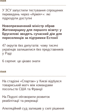
рпня
У ЗСУ запустили тестування спрощених
переведень через «Армія+»: які
підрозділи доступні
Новопризначений міністр обрав
Житомирщину для першого візиту: у
Брусилові зводять сучасний дім для
переселенців за підтримки Естонії
47 округів без депутатів: чому тисячі
українців залишилися без представників
у Раді
6 серпня: це цікаво знати
рпня
На стадіоні «Спартак» у Києві відбувся
товариський матч між командами
посольств США та Франції
На Подолі обговорили розвиток
реабілітації та рекреації
Апеляційний суд залишив у силі рішення