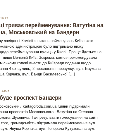
 16:23
ці триває перейменування: Ватутіна на
а, Моськовський на Бандери
у засіданні Комісії з питань найменувань Київською
ржавною адміністрацією було підтримано низку
щодо перейменування вулиць у Києві. Про це йдеться на
 пише Вечірній Київ. Зокрема, комісія рекомендувала
міському голові внести до Київради подання щодо
ння 4-ох вулиць, 2 проспектів і провулку: вул. Баумана
ша Корчака, вул. Ванди Василевської […]
6 13:35
 буде проспект Бандери
сковський / kartagoroda.com.ua Кияни підтримали
ння проспектів Московського і Ватутіна на Степана
омана Шухевича. Такі результати голосування на сайті
того, громадськість підтримала перейменування вул.
вул. Януша Корчака, вул. Генерала Кутузова на вул.