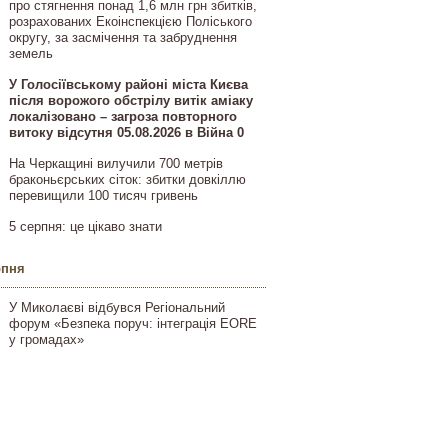
про стягнення понад 1,6 млн грн збитків,
розрахованих Екоінспекцією Поліського
округу, за засмічення та забруднення
земель
У Голосіївському районі міста Києва
після ворожого обстрілу витік аміаку
локалізовано – загроза повторного
витоку відсутня 05.08.2026 в Війна 0
На Черкащині вилучили 700 метрів
браконьєрських сіток: збитки довкіллю
перевищили 100 тисяч гривень
5 серпня: це цікаво знати
рпня
У Миколаєві відбувся Регіональний
форум «Безпека поруч: інтеграція EORE
у громадах»