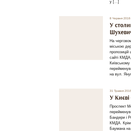
у […]
8 Червня 2016
У столи
Шуxевич
На черговом
міською де
пропозицій 
сайті КМДА,
Київському 
перейменува
на вул. Яну
31 Травня 201
У Києві
Проспект Мо
перейменува
Бандери і Р
КМДА. Крім 
Баумана на 