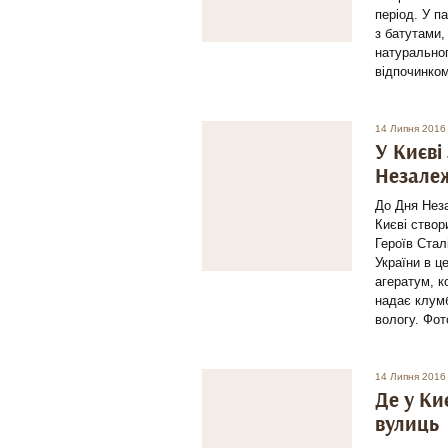
період. У п
з батутами,
натуральног
відпочинком
14 Липня 2016
У Києві
Незалеж
До Дня Нез
Києві створ
Героїв Стал
України в ц
агератум, к
надає клумб
вологу. Фот
14 Липня 2016
Де у Ки
вулиць