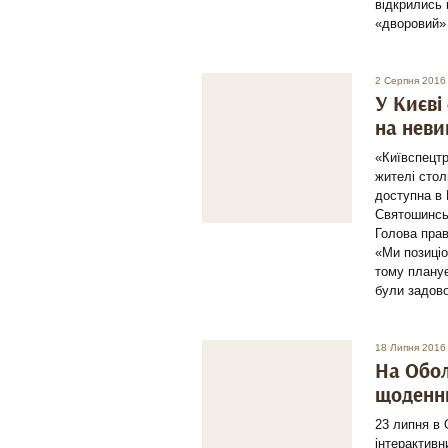
відкрились 
«дворовий» 
2 Серпня 2016
У Києві
на неви
«Київспецтр
жителі стол
доступна в 
Святошинсь
Голова пра
«Ми позиціо
тому плану
були задово
18 Липня 2016
На Обол
щоденн
23 липня в 
інтерактивн