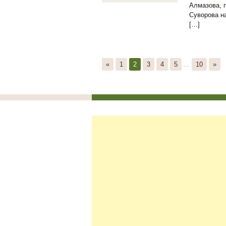
Алмазова, п
Суворова н
[…]
«
1
2
3
4
5
...
10
»