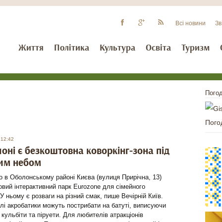
Всі новини
Зв
Життя
Політика
Культура
Освіта
Туризм
Погод
Пого
 12:42
оні є безкоштовна коворкінг-зона під
им небом
в Оболонському районі Києва (вулиця Прирічна, 13)
овий інтерактивний парк Eurozone для сімейного
 У ньому є розваги на різний смак, пише Вечірній Київ.
лі акробатики можуть пострибати на батуті, виписуючи
і кульбіти та піруети. Для любителів атракціонів