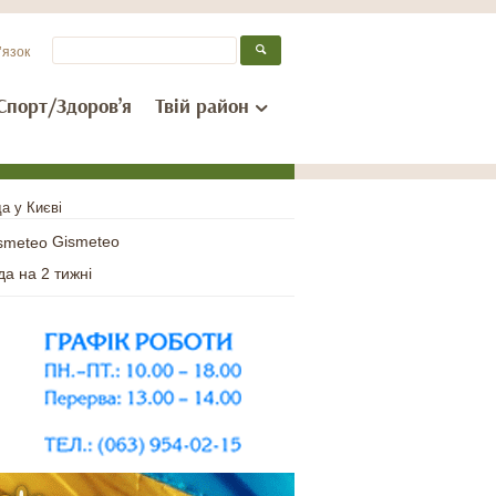
’язок
Спорт/Здоров’я
Твій район
а у Києві
Gismeteo
да на 2 тижні