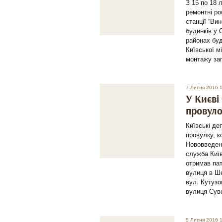
З 15 по 18 
ремонтні ро
станції “Ви
будинків у
районах бу
Київської м
монтажу зап
7 Липня 2016 
У Києві
провуло
Київські де
провулку, к
Нововведенн
служба Киї
отримав пат
вулиця в Ше
вул. Кутузо
вулиця Сув
5 Липня 2016 