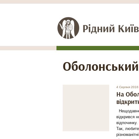
Оболонський
4 Серпня 2016
На Обол
відкрит
Нещодавно 
відкрився н
відпочинку.
Так, любите
різноманітн