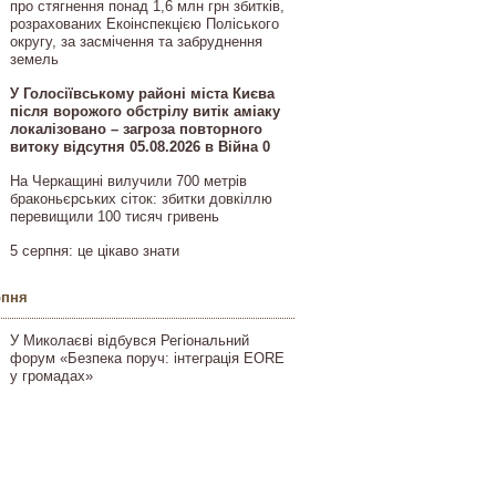
про стягнення понад 1,6 млн грн збитків,
розрахованих Екоінспекцією Поліського
округу, за засмічення та забруднення
земель
У Голосіївському районі міста Києва
після ворожого обстрілу витік аміаку
локалізовано – загроза повторного
витоку відсутня 05.08.2026 в Війна 0
На Черкащині вилучили 700 метрів
браконьєрських сіток: збитки довкіллю
перевищили 100 тисяч гривень
5 серпня: це цікаво знати
рпня
У Миколаєві відбувся Регіональний
форум «Безпека поруч: інтеграція EORE
у громадах»