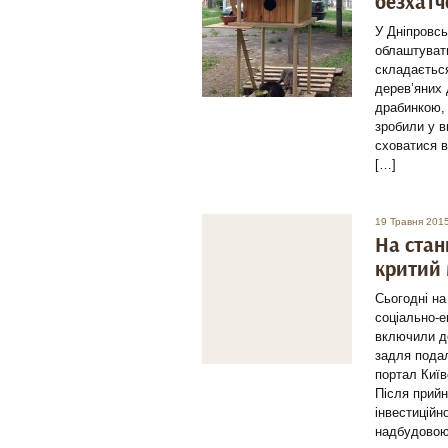
безхатч
У Дніпровсь
облаштувати
складається
дерев’яних 
драбинкою, 
зробили у в
сховатися в
[…]
19 Травня 201
На стан
критий 
Сьогодні на
соціально-е
включили до
задля подал
портал Київ
Після прий
інвестиційн
надбудовою 