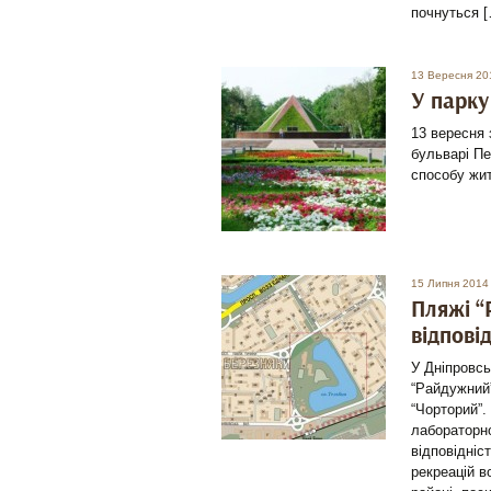
почнуться 
13 Вересня 20
У парку
13 вересня 
бульварі Пе
способу жит
15 Липня 2014
Пляжі “
відпові
У Дніпровсь
“Райдужний”
“Чорторий”.
лабораторн
відповідніс
рекреацій в