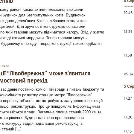
енків
6 Се
кому районі Києва активні мешканці вирішили
19:46
 будинок для безпритульних котів. Будиночок
 з двох дерев’яних боксів, зібраних із залишків
деталей. Для зручності конструкцію оснастили
15:31
по якій тварини можуть підніматися нагору. Вхід у житло
игляді котячої мордочки. Тепер тварини можуть
 будиночку в негоду. Творці конструкції також подбали і
11:38
5 19:00
ції “Лівобережна” може з’явитися
09:24
мостовий перехід
5 Се
 засіданні постійної комісії Київради з питань бюджету та
кономічного розвитку станцію метро “Лівобережна”
17:27
 переліку об’єктів, які потребують залучення інвестицій
ьшої реконструкції. Про це повідомляє Інформаційний
ської міської влади. Загальна площа станції 2200 кв. м.
17:20
няття рішення буде оголошено про проведення
ого конкурсу задля подальшої реконструкції з
станції […]
17:16