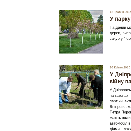
12 Травня 201
У парку
На даний мо
дерев, виса
сакур у "Кі
26 Квітня 2015
У Дніпр
війну п
У Дніпровсь
на газонах.
партійні ак
Дніпровсько
Петра Порош
мають залиш
автомобілів
діями – зах