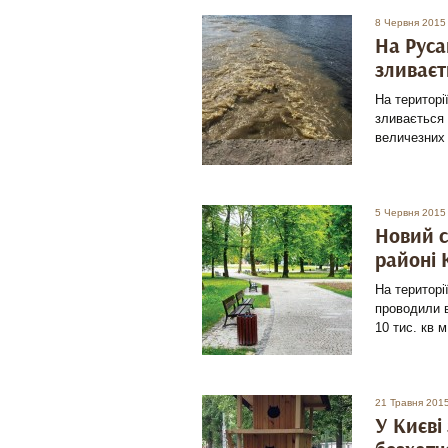
8 Червня 2015
На Руса
зливаєт
На територі
зливається 
величезних
5 Червня 2015
Новий с
районі 
На територі
проводили в
10 тис. кв 
21 Травня 201
У Києві