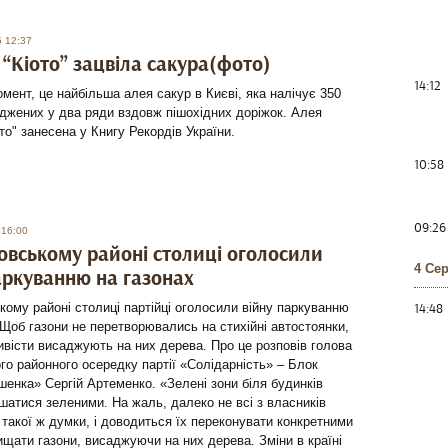
5 12:37
 “Кіото” зацвіла сакура(фото)
14:12
мент, це найбільша алея сакур в Києві, яка налічує 350
джених у два ряди вздовж пішохідних доріжок. Алея
ото" занесена у Книгу Рекордів України.
10:58
09:26
 16:00
овському районі столиці оголосили
4 Се
аркуванню на газонах
14:48
кому районі столиці партійці оголосили війну паркуванню
 Щоб газони не перетворювались на стихійні автостоянки,
тивісти висаджують на них дерева. Про це розповів голова
го районного осередку партії «Солідарність» – Блок
енка» Сергій Артеменко. «Зелені зони біля будинків
атися зеленими. На жаль, далеко не всі з власників
 такої ж думки, і доводиться їх переконувати конкретними
ищати газони, висаджуючи на них дерева. Зміни в країні