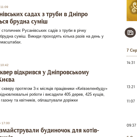
 11:09
нівських садах з труби в Дніпро
ься брудна суміш
ї столичних Русанівських садів з труби в річку
брудна суміш. Викиди проходять кілька разів на день у
 масштабах.
7 Се
14:31
 10:42
квер відкрився у Дніпровському
Києва
13:21
ї скверу протягом 3-х місяців працівники «Київзеленбуду»
ідновлювальні роботи і висадили 405 дерев, 425 кущів,
м газону та квітників, облаштували доріжки
11:07
5 17:00
09:37
 змайстрували будиночок для котів-