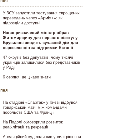
рпня
У ЗСУ запустили тестування спрощених
переведень через «Армія+»: які
підрозділи доступні
Новопризначений міністр обрав
Житомирщину для першого візиту: у
Брусилові зводять сучасний дім для
переселенців за підтримки Естонії
47 округів без депутатів: чому тисячі
українців залишилися без представників
у Раді
6 серпня: це цікаво знати
рпня
На стадіоні «Спартак» у Києві відбувся
товариський матч між командами
посольств США та Франції
На Подолі обговорили розвиток
реабілітації та рекреації
Апеляційний суд залишив у силі рішення