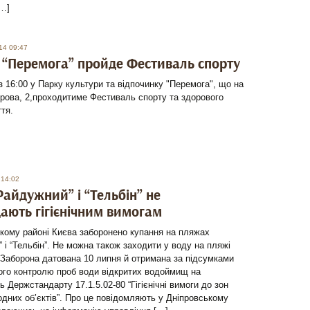
[…]
14 09:47
 “Перемога” пройде Фестиваль спорту
з 16:00 у Парку культури та відпочинку "Перемога", що на
рова, 2,проходитиме Фестиваль спорту та здорового
тя.
 14:02
Райдужний” і “Тельбін” не
дають гігієнічним вимогам
кому районі Києва заборонено купання на пляжах
 і “Тельбін”. Не можна також заходити у воду на пляжі
 Заборона датована 10 липня й отримана за підсумками
ого контролю проб води відкритих водоймищ на
ть Держстандарту 17.1.5.02-80 “Гігієнічні вимоги до зон
одних об’єктів”. Про це повідомляють у Дніпровському