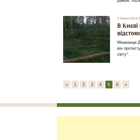
районі, пос
5 Липня 2014 
В Києві
відстою
Мешканця Дн
він протест
світу".
«
1
2
3
4
5
6
»