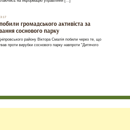
илаючись на інформацію управління […]
23:17
 побили громадського активіста за
вання соснового парку
іпровського району Віктора Смалія побили через те, що
ував проти вирубки соснового парку навпроти "Дитячого