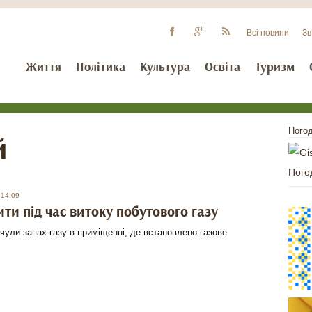
Всі новини
Зв
Життя
Політика
Культура
Освіта
Туризм
Погод
й
Пого
 14:09
ти під час витоку побутового газу
чули запах газу в приміщенні, де встановлено газове