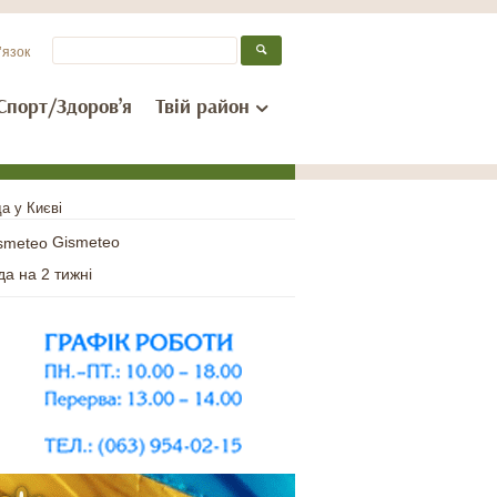
’язок
Спорт/Здоров’я
Твій район
а у Києві
Gismeteo
да на 2 тижні