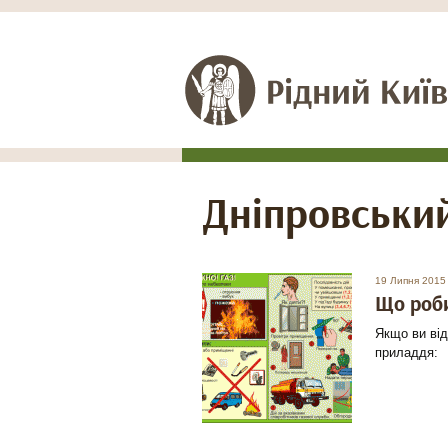
Днiпровськи
19 Липня 2015
Що роби
Якщо ви від
приладдя: