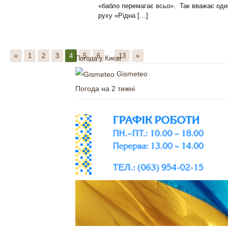
«бабло перемагає всьо». Так вважає один
руху «Рідна […]
«
1
2
3
4
5
6
...
13
»
Погода у Києві
Gismeteo
Погода на 2 тижні