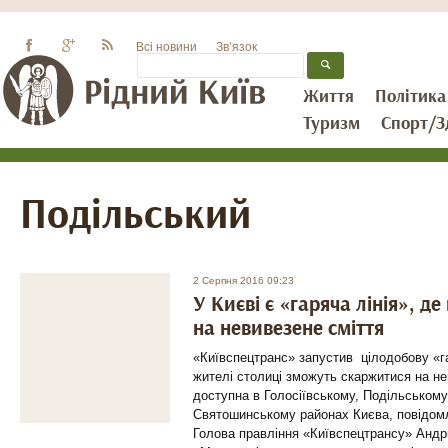
Всі новини
Зв’язок
Життя
Політика
Туризм
Спорт/З
Подiльський
2 Серпня 2016 09:23
У Києві є «гаряча лінія», д
на невивезене сміття
«Київспецтранс» запустив цілодобову «га
жителі столиці зможуть скаржитися на не
доступна в Голосіївському, Подільськом
Святошинському районах Києва, повідо
Голова правління «Київспецтрансу» Ан