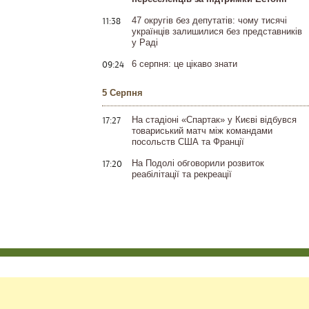
11:38
47 округів без депутатів: чому тисячі
українців залишилися без представників
у Раді
09:24
6 серпня: це цікаво знати
5 Серпня
17:27
На стадіоні «Спартак» у Києві відбувся
товариський матч між командами
посольств США та Франції
17:20
На Подолі обговорили розвиток
реабілітації та рекреації