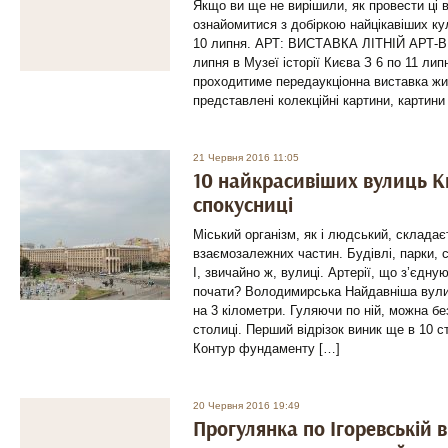
Якщо ви ще не вирішили, як провести ці 
ознайомитися з добіркою найцікавіших ку
10 липня. АРТ: ВИСТАВКА ЛІТНІЙ АРТ-ВЕ
липня в Музеї історії Києва З 6 по 11 лип
проходитиме передаукціонна виставка жив
представлені колекційні картини, картини
21 Червня 2016 11:05
10 найкрасивіших вулиць К
спокусниці
Міський організм, як і людський, складаєт
взаємозалежних частин. Будівлі, парки, с
І, звичайно ж, вулиці. Артерії, що з’єдну
почати? Володимирська Найдавніша вули
на 3 кілометри. Гуляючи по ній, можна бе
столиці. Перший відрізок виник ще в 10 ст
Контур фундаменту […]
20 Червня 2016 19:49
Прогулянка по Ігоревській в