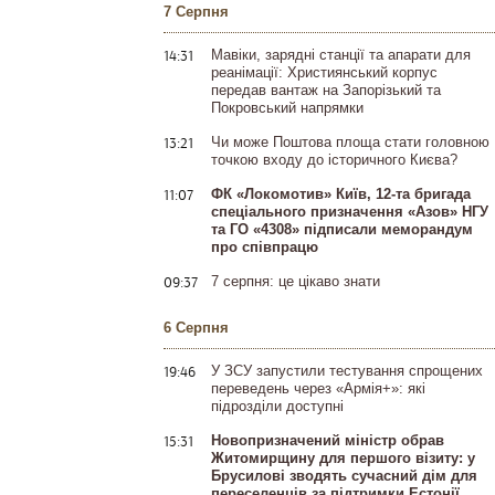
7 Серпня
14:31
Мавіки, зарядні станції та апарати для
реанімації: Християнський корпус
передав вантаж на Запорізький та
Покровський напрямки
13:21
Чи може Поштова площа стати головною
точкою входу до історичного Києва?
11:07
ФК «Локомотив» Київ, 12-та бригада
спеціального призначення «Азов» НГУ
та ГО «4308» підписали меморандум
про співпрацю
09:37
7 серпня: це цікаво знати
6 Серпня
19:46
У ЗСУ запустили тестування спрощених
переведень через «Армія+»: які
підрозділи доступні
15:31
Новопризначений міністр обрав
Житомирщину для першого візиту: у
Брусилові зводять сучасний дім для
переселенців за підтримки Естонії