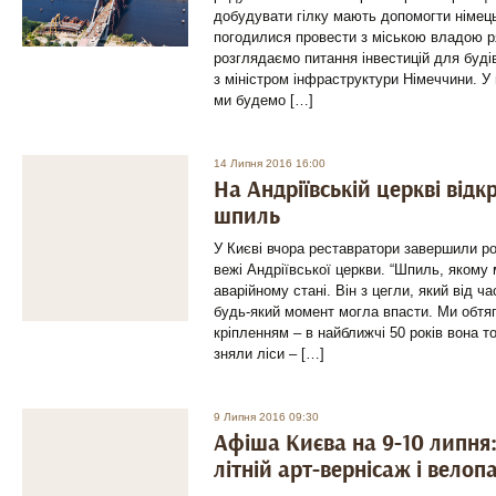
добудувати гілку мають допомогти німецьк
погодилися провести з міською владою р
розглядаємо питання інвестицій для буд
з міністром інфраструктури Німеччини. У в
ми будемо […]
14 Липня 2016 16:00
На Андріївській церкві від
шпиль
У Києві вчора реставратори завершили р
вежі Андріївської церкви. “Шпиль, якому 
аварійному стані. Він з цегли, який від ч
будь-який момент могла впасти. Ми обтя
кріпленням – в найближчі 50 років вона то
зняли ліси – […]
9 Липня 2016 09:30
Афіша Києва на 9-10 липня:
літній арт-вернісаж і велоп