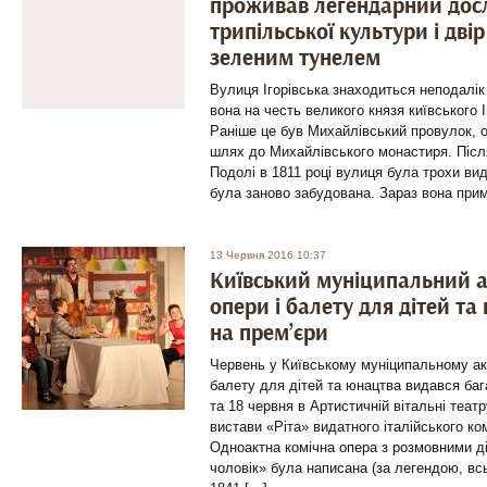
проживав легендарний дос
трипільської культури і двір
зеленим тунелем
Вулиця Ігорівська знаходиться неподалі
вона на честь великого князя київського 
Раніше це був Михайлівський провулок, о
шлях до Михайлівського монастиря. Післ
Подолі в 1811 році вулиця була трохи ви
була заново забудована. Зараз вона прим
13 Червня 2016 10:37
Київський муніципальний а
опери і балету для дітей т
на прем’єри
Червень у Київському муніципальному ак
балету для дітей та юнацтва видався баг
та 18 червня в Артистичній вітальні теат
вистави «Ріта» видатного італійського ко
Одноактна комічна опера з розмовними ді
чоловік» була написана (за легендою, вс