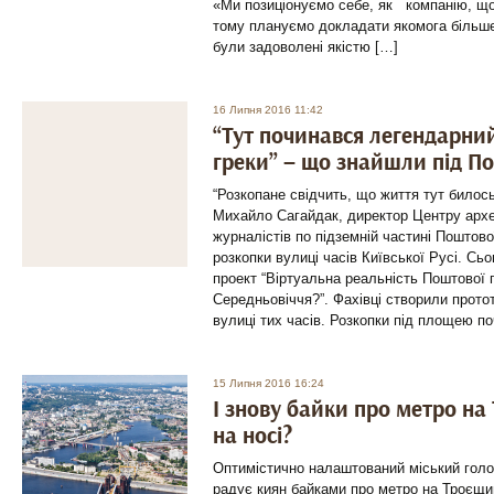
«Ми позиціонуємо себе, як компанію, що 
тому плануємо докладати якомога більше
були задоволені якістю […]
16 Липня 2016 11:42
“Тут починався легендарний
греки” – що знайшли під 
“Розкопане свідчить, що життя тут билось
Михайло Сагайдак, директор Центру архе
журналістів по підземній частині Поштов
розкопки вулиці часів Київської Русі. Сь
проект “Віртуальна реальність Поштової 
Середньовіччя?”. Фахівці створили прото
вулиці тих часів. Розкопки під площею п
15 Липня 2016 16:24
І знову байки про метро на
на носі?
Оптимістично налаштований міський голо
радує киян байками про метро на Троєщи