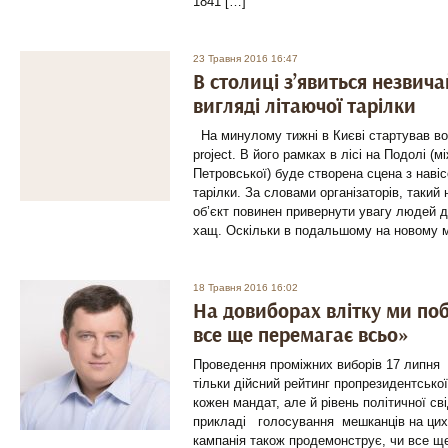
1841 […]
23 Травня 2016 16:47
В столиці з’явиться незвич
вигляді літаючої тарілки
На минулому тижні в Києві стартував в
project. В його рамках в лісі на Подолі (м
Петровської) буде створена сцена з навіс
тарілки. За словами організаторів, такий
об’єкт повинен привернути увагу людей 
хащ. Оскільки в подальшому на новому 
18 Травня 2016 16:02
На довиборах влітку ми по
все ще перемагає всьо»
Проведення проміжних виборів 17 липня 
тільки дійсний рейтинг пропрезидентської
кожен мандат, але й рівень політичної св
прикладі голосування мешканців на цих 
кампанія також продемонструє, чи все щ