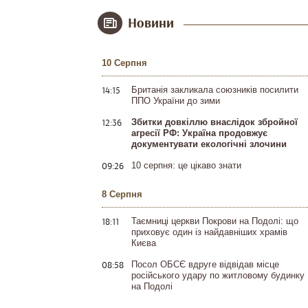
Новини
10 Серпня
14:15
Британія закликала союзників посилити
ППО України до зими
12:36
Збитки довкіллю внаслідок збройної
агресії РФ: Україна продовжує
документувати екологічні злочини
09:26
10 серпня: це цікаво знати
8 Серпня
18:11
Таємниці церкви Покрови на Подолі: що
приховує один із найдавніших храмів
Києва
08:58
Посол ОБСЄ вдруге відвідав місце
російського удару по житловому будинку
на Подолі