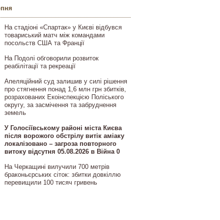
рпня
На стадіоні «Спартак» у Києві відбувся
товариський матч між командами
посольств США та Франції
На Подолі обговорили розвиток
реабілітації та рекреації
Апеляційний суд залишив у силі рішення
про стягнення понад 1,6 млн грн збитків,
розрахованих Екоінспекцією Поліського
округу, за засмічення та забруднення
земель
У Голосіївському районі міста Києва
після ворожого обстрілу витік аміаку
локалізовано – загроза повторного
витоку відсутня 05.08.2026 в Війна 0
На Черкащині вилучили 700 метрів
браконьєрських сіток: збитки довкіллю
перевищили 100 тисяч гривень