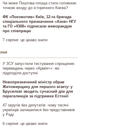
Чи може Поштова площа стати головною
точкою входу до історичного Києва?
ФК «Локомотив» Київ, 12-та бригада
спеціального призначення «Азов» НГУ
та ГО «4308» підписали меморандум
про співпрацю
7 серпня: це цікаво знати
рпня
У ЗСУ запустили тестування спрощених
переведень через «Армія+»: які
підрозділи доступні
Новопризначений міністр обрав
Житомирщину для першого візиту: у
Брусилові зводять сучасний дім для
переселенців за підтримки Естонії
47 округів без депутатів: чому тисячі
українців залишилися без представників
у Раді
6 серпня: це цікаво знати