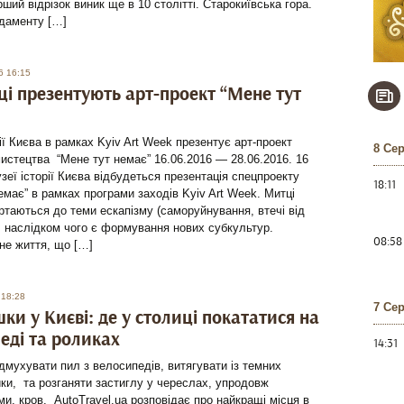
рший відрізок виник ще в 10 столітті. Старокиївська гора.
даменту […]
6 16:15
ці презентують арт-проект “Мене тут
ії Києва в рамках Kyiv Art Week презентує арт-проект
8 Се
истецтва “Мене тут немає” 16.06.2016 — 28.06.2016. 16
зеї історії Києва відбудеться презентація спецпроекту
18:11
емає” в рамках програми заходів Kyiv Art Week. Митці
ртаються до теми ескапізму (саморуйнування, втечі від
, наслідком чого є формування нових субкультур.
08:58
не життя, що […]
 18:28
7 Се
ки у Києві: де у столиці покататися на
еді та роликах
14:31
здмухувати пил з велосипедів, витягувати із темних
ки, та розганяти застиглу у череслах, упродовж
ми, кров. AutoTravel.ua розповідає про найкращі місця в