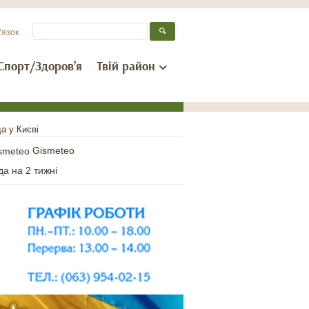
’язок
Спорт/Здоров’я
Твій район
а у Києві
Gismeteo
да на 2 тижні