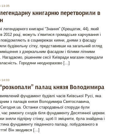
6 13:35
 легендарну книгарню перетворили в
н
і легендарного книгарні “Знання” (Хрещатик, 44), який
в 2012 році, можуть з’явитися громадське харчування і
к повідомляють в соцмережах кияни, днями з фасаду
яли будівельну сітку, представивши на загальний огляд
риміщення з дзеркальним фасадом і білими ліпними
. Нагадаємо, рішенням сесії Київради магазин передали
власність. Городяни неодноразово […]
6 14:03
 “розкопали” палац князя Володимира
 виявлений фундамент будівлі часів Київської Русі, яка
одним з палаців князя Володимира Святославича,
 Сегодня.ua. Останки стародавньої споруди були
д час ремонту сходів біля фундаменту Десятинної церкви.
ки зняли підпірну стінку, щоб її зміцнити, була знайдена і
стина фундаменту південного палацу, побудованого в
іття! Він зводився […]