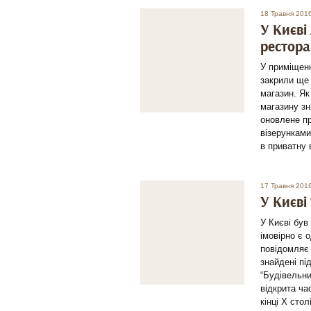
18 Травня 201
У Києві
рестора
У приміщенн
закрили ще 
магазин. Я
магазину зн
оновлене п
візерунками
в приватну 
17 Травня 201
У Києві
У Києві був
імовірно є 
повідомляє
знайдені пі
“Будівельни
відкрита ча
кінці Х стол