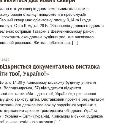
 з’являться два нових сквери
дала статус скверів двом земельним ділянкам в
кому районі столиці, повідомили в прес-службі
Перший сквер має орієнтовну площу 0,14 га і буде
на вул. Отто Шмідта, 26-Б. “Зазначена ділянка є одним з
зелених острівців Татарки в Шевченківському районі.
 проходить скандальне будівництво, яке викликало
пільний резонанс. Жителі побоюються, […]
6 14:30
 відкриється документальна виставка
іти твої, Україно!»
16 р. о 14:00 у Київському міському будинку учителя
ул. Володимирська, 57) відбудеться відкриття
ної виставки «Ми – діти твої, Україно!», присвяченої
у дню захисту дітей. Виставковий проект є результатом
ентрального державного архіву зарубіжної україніки з
м державним архівом громадських об’єднань України,
 «Україна – Світ» (Україна), Київським міським будинком
країнською недільною школою […]