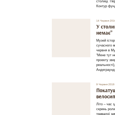
столиці. Пе
Контур фун
14 Червня 201
У столи
немає”
Музей істор
сучасного м
червня в Му
“Мене тут н
проекту зве
реальності)
Андеграунд
9 Червня 2016
Покатуш
велосип
Літо – час 
скринь роли
тривалої зи