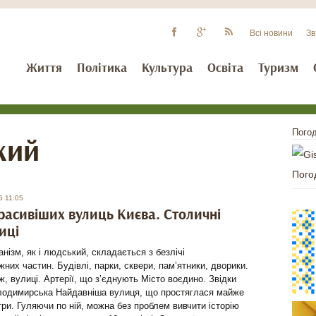
Всі новини
Зв
Життя
Політика
Культура
Освіта
Туризм
Погод
кий
Пого
6 11:05
расивіших вулиць Києва. Столичні
иці
анізм, як і людський, складається з безлічі
них частин. Будівлі, парки, сквери, пам’ятники, дворики.
 ж, вулиці. Артерії, що з’єднують Місто воєдино. Звідки
лодимирська Найдавніша вулиця, що простяглася майже
три. Гуляючи по ній, можна без проблем вивчити історію