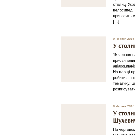
столиці Укр
велосипеді 
приносить с
[…]
9 Червня 2016
У столи
15 червня н
присвячений
авіакомпані
На площі пр
робити з па
тематику, ш
розписувати
8 Червня 2016
У столи
Шуxевич
На черговом