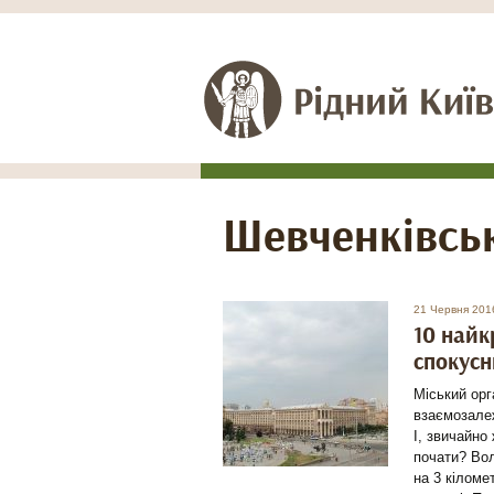
Шевченкiвсь
21 Червня 201
10 найк
спокусн
Міський орг
взаємозалеж
І, звичайно
почати? Во
на 3 кіломе