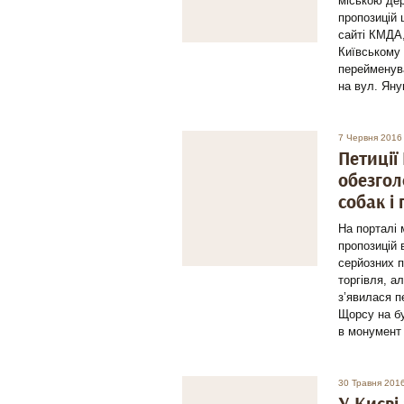
міською де
пропозицій 
сайті КМДА,
Київському 
перейменува
на вул. Яну
7 Червня 2016
Петиції
обезгол
собак і
На порталі 
пропозицій 
серйозних п
торгівля, а
з’явилася п
Щорсу на бу
в монумент
30 Травня 201