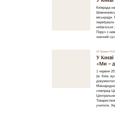
У Києві
Київрада на
Шевченківсь
міськради. 
перебувати 
небагатьох 
Поруч з ним
значний сус
30 Травня 201
У Києві
«Ми – д
1 червня 20
(м. Київ, в
документаль
Міжнародном
співпраці Ц
Центральни
Товариством
учителя, У