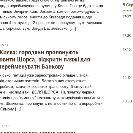
ржавною адміністрацією було підтримано низку
5 Се
щодо перейменування вулиць у Києві. Про це йдеться на
 пише Вечірній Київ. Зокрема, комісія рекомендувала
17:27
міському голові внести до Київради подання щодо
ння 4-ох вулиць, 2 проспектів і провулку: вул. Баумана
ша Корчака, вул. Ванди Василевської […]
17:20
 15:09
17:16
 Києва: городяни пропонують
овити Щорса, відкрити пляжі для
 перейменувати Банкову
міської петицій уже зареєстровано більше 3 тисяч
14:12
від столичних жителів. Багато з них стосуються
роблем, таких як розвиток транспорту, благоустрій,
ле є і несподівані. ДОЛЯ ЩОРСА. На початку червня
етиція про “гуманну” і економну декомунізацію пам’ятника
10:58
л. Шевченка: пропонують не зносити його, а переробити
 Симону […]
6 17:16