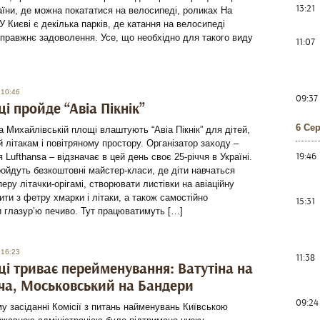
13:21
аїни, де можна покататися на велосипеді, роликах На
У Києві є декілька парків, де катання на велосипеді
правжнє задоволення. Усе, що необхідно для такого виду
11:07
 10:46
09:37
ці пройде “Авіа Пікнік”
6 Се
а Михайлівській площі влаштують “Авіа Пікнік” для дітей,
 літакам і повітряному простору. Організатор заходу –
19:46
я Lufthansa – відзначає в цей день своє 25-річчя в Україні.
ойдуть безкоштовні майстер-класи, де діти навчаться
перу літачки-орігамі, створювати листівки на авіаційну
ити з фетру хмарки і літаки, а також самостійно
15:31
 глазур’ю печиво. Тут працюватимуть […]
 16:23
11:38
ці триває перейменування: Ватутіна на
а, Моськовський на Бандери
09:24
у засіданні Комісії з питань найменувань Київською